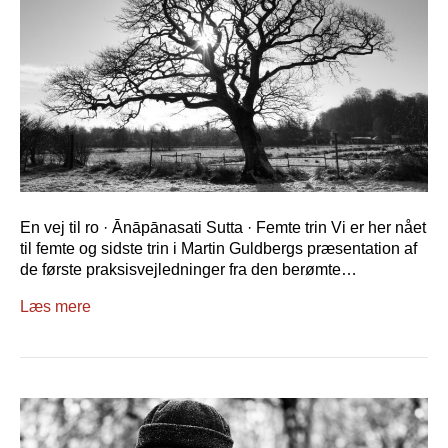
En vej til ro · Ānāpānasati Sutta · Femte trin Vi er her nået
til femte og sidste trin i Martin Guldbergs præsentation af
de første praksisvejledninger fra den berømte…
Læs mere