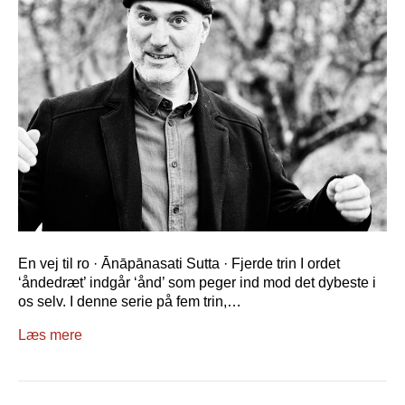
En vej til ro · Ānāpānasati Sutta · Fjerde trin I ordet
‘åndedræt’ indgår ‘ånd’ som peger ind mod det dybeste i
os selv. I denne serie på fem trin,…
Læs mere