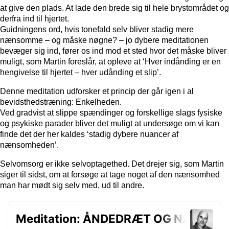
at give den plads. At lade den brede sig til hele brystområdet og
derfra ind til hjertet.
Guidningens ord, hvis tonefald selv bliver stadig mere
nænsomme – og måske nøgne? – jo dybere meditationen
bevæger sig ind, fører os ind mod et sted hvor det måske bliver
muligt, som Martin foreslår, at opleve at ‘Hver indånding er en
hengivelse til hjertet – hver udånding et slip’.
Denne meditation udforsker et princip der går igen i al
bevidsthedstræning: Enkelheden.
Ved gradvist at slippe spændinger og forskellige slags fysiske
og psykiske parader bliver det muligt at undersøge om vi kan
finde det der her kaldes ‘stadig dybere nuancer af
nænsomheden’.
Selvomsorg er ikke selvoptagethed. Det drejer sig, som Martin
siger til sidst, om at forsøge at tage noget af den nænsomhed
man har mødt sig selv med, ud til andre.