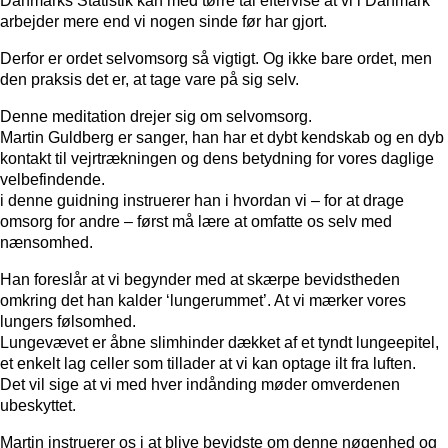
Danmarks Statistik kan med tørre tal eftervise at vi i Danmark
arbejder mere end vi nogen sinde før har gjort.
Derfor er ordet selvomsorg så vigtigt. Og ikke bare ordet, men
den praksis det er, at tage vare på sig selv.
Denne meditation drejer sig om selvomsorg.
Martin Guldberg er sanger, han har et dybt kendskab og en dyb
kontakt til vejrtrækningen og dens betydning for vores daglige
velbefindende.
i denne guidning instruerer han i hvordan vi – for at drage
omsorg for andre – først må lære at omfatte os selv med
nænsomhed.
Han foreslår at vi begynder med at skærpe bevidstheden
omkring det han kalder ‘lungerummet’. At vi mærker vores
lungers følsomhed.
Lungevævet er åbne slimhinder dækket af et tyndt lungeepitel,
et enkelt lag celler som tillader at vi kan optage ilt fra luften.
Det vil sige at vi med hver indånding møder omverdenen
ubeskyttet.
Martin instruerer os i at blive bevidste om denne nøgenhed og