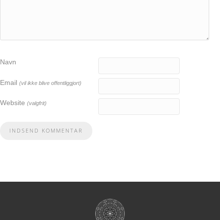
Navn
Email
(vil ikke blive offentliggjort)
Website
(valgfrit)