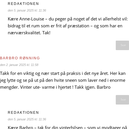
REDAKTIONEN
den 5. januar 2025 kl. 11:36
Kære Anne-Louise – du peger på noget af det vi allerhelst vil:
bidrag til et rum som er frit af præstation – og som har en
nærværskvalitet. Tak!
Svar
BARBRO RØNNING
den 2. januar 2025 kl. 11:58
Takk for en viktig og nær start på praksis i det nye året. Her kan
jeg lytte og se på ut på den hvite sneen som laver ned i enorme
mengder. Vinter ute- varme i hjertet ! Takk igjen. Barbro
Svar
REDAKTIONEN
den 5. januar 2025 kl. 11:36
Kære Barbro – tak for din vinterhilsen – som vi modtager på