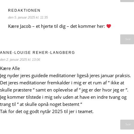
REDAKTIONEN
den 5. januar 2025 kl. 11:35
Kære Jacob – et hjerte til dig – det kommer her:
Svar
ANNE-LOUISE REHER-LANGBERG
den 2. januar 2025 kl. 13:06
Kære Alle
Jeg nyder jeres guidede meditationer ligeså jeres januar praksis.
Det jeres meditationer fremkalder i mig er et rum af “ ikke at
skulle præstere “ samt en oplevelse af “ jeg er der hvor jeg er “.
Jeg kommer tilstede i mig selv uden at have en indre tvang og
trang til “ at skulle opnå noget bestemt “
Tak for det og godt nytår 2025 til jer i teamet.
Svar