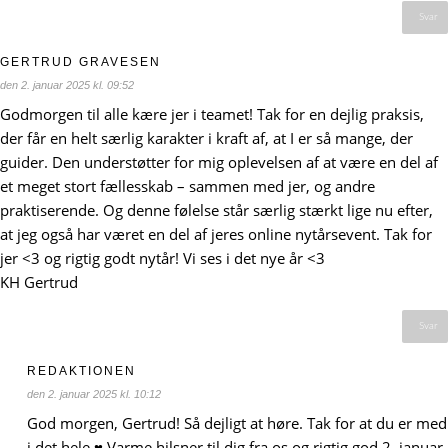
Svar
GERTRUD GRAVESEN
den 2. januar 2025 kl. 09:52
Godmorgen til alle kære jer i teamet! Tak for en dejlig praksis,
der får en helt særlig karakter i kraft af, at I er så mange, der
guider. Den understøtter for mig oplevelsen af at være en del af
et meget stort fællesskab – sammen med jer, og andre
praktiserende. Og denne følelse står særlig stærkt lige nu efter,
at jeg også har været en del af jeres online nytårsevent. Tak for
jer <3 og rigtig godt nytår! Vi ses i det nye år <3
KH Gertrud
Svar
REDAKTIONEN
den 2. januar 2025 kl. 10:12
God morgen, Gertrud! Så dejligt at høre. Tak for at du er med
i det hele ♥️ Varme hilsner til dig fra os og rigtig god 2. januar.