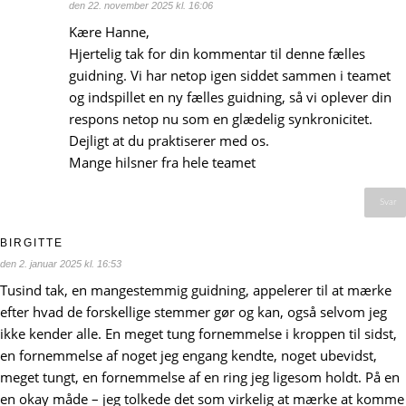
den 22. november 2025 kl. 16:06
Kære Hanne,
Hjertelig tak for din kommentar til denne fælles
guidning. Vi har netop igen siddet sammen i teamet
og indspillet en ny fælles guidning, så vi oplever din
respons netop nu som en glædelig synkronicitet.
Dejligt at du praktiserer med os.
Mange hilsner fra hele teamet
Svar
BIRGITTE
den 2. januar 2025 kl. 16:53
Tusind tak, en mangestemmig guidning, appelerer til at mærke
efter hvad de forskellige stemmer gør og kan, også selvom jeg
ikke kender alle. En meget tung fornemmelse i kroppen til sidst,
en fornemmelse af noget jeg engang kendte, noget ubevidst,
meget tungt, en fornemmelse af en ring jeg ligesom holdt. På en
en okay måde – jeg tolkede det som virkelig at mærke at komme