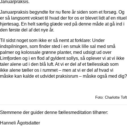
Januarpraksis.
Januarpraksis begyndte for nu flere år siden som et forsøg. Og
er så langsomt vokset til hvad der for os er blevet lidt af en rituel
hjertesag. En helt særlig glæde ved på denne måde at gå ind i
den første del af det nye år.
Til sidst noget som ikke er så nemt at forklare: Under
indspilningen, som finder sted i en smuk lille sal med små
palmer og kolossale grønne planter, med udsigt ud over
Limfjorden og i en flod af gyldent sollys, så oplever vi at vi ikke
taler alene ud i den blå luft. At vi er del af et fællesskab som
ikke alene tæller os i rummet – men at vi er del af hvad vi
måske kan kalde et udvidet praksisrum – måske også med dig?
Foto: Charlotte Toft
Stemmene der guider denne fællesmeditation tilhører:
Hanneli Ågotsdatter