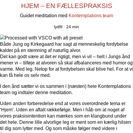
HJEM – EN FÆLLESPRAKSIS
Guidet meditation med
Kontemplations team
lydfil ·
24 min
Både Jung og Kirkegaard har sagt at menneskelig fordybelse
kalder på en stemning af naturlig alvor.
Det kan godt være at det er rigtigt, men vi vil – helt i Jungs ånd
mener vi – tilføje at alvoren så skal afbalanceres med humor og
varme. Med leg. Netop for at fordybelsen skal blive hel. For at vi
kan få hele os selv med.
I den ånd sætter vi os sammen i (næsten) hele Kontemplations
team og indtaler denne meditation.
Uden anden forberedelse end at vores overordnede tema er
‘Hjem’. Uden en aftalt rækkefølge. Men i håb om at noget af
vores praksisintention kan mærkes som en klangbund under
det hele. Denne lille alvorlige leg er ment som en kærlig hilsen
til dig som lytter med. Og som måske følger med videre i