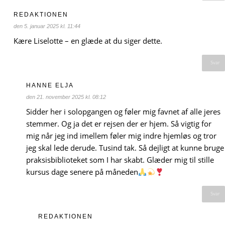
REDAKTIONEN
den 5. januar 2025 kl. 11:44
Kære Liselotte – en glæde at du siger dette.
Svar
HANNE ELJA
den 21. november 2025 kl. 08:12
Sidder her i solopgangen og føler mig favnet af alle jeres
stemmer. Og ja det er rejsen der er hjem. Så vigtig for
mig når jeg ind imellem føler mig indre hjemløs og tror
jeg skal lede derude. Tusind tak. Så dejligt at kunne bruge
praksisbiblioteket som I har skabt. Glæder mig til stille
kursus dage senere på måneden
Svar
REDAKTIONEN