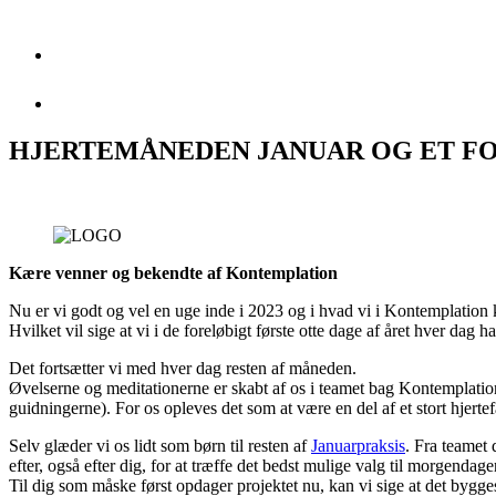
HJERTEMÅNEDEN JANUAR OG ET F
Kære venner og bekendte af Kontemplation
Nu er vi godt og vel en uge inde i 2023 og i hvad vi i Kontemplation
Hvilket vil sige at vi i de foreløbigt første otte dage af året hver dag h
Det fortsætter vi med hver dag resten af måneden.
Øvelserne og meditationerne er skabt af os i teamet bag Kontemplation 
guidningerne). For os opleves det som at være en del af et stort hjerte
Selv glæder vi os lidt som børn til resten af
Januarpraksis
. Fra teamet 
efter, også efter dig, for at træffe det bedst mulige valg til morgendage
Til dig som måske først opdager projektet nu, kan vi sige at det bygges 