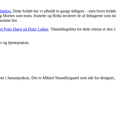
tation.
Dette forløb har vi afholdt to gange tidligere – men hvert forlø
g Morten som team. Jeanette og Britta inviterer de af deltagerne som måt
lkomne her.
med Peter Høeg på Øster Løkke
. Tilmeldingsfrist for dette retreat er den
 og hjertepraksis.
et i Januarpraksis. Det er Mikkel Strandbygaard som står for designet, o