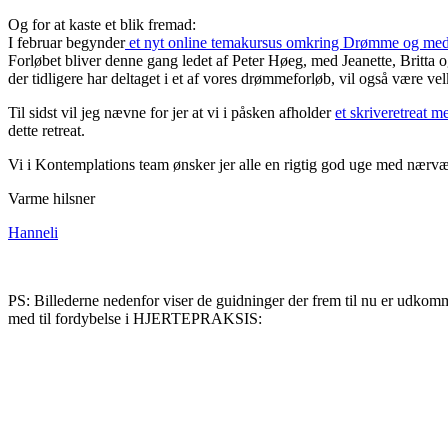
Og for at kaste et blik fremad:
I februar begynder
et nyt online temakursus omkring Drømme og medi
Forløbet bliver denne gang ledet af Peter Høeg, med Jeanette, Britta o
der tidligere har deltaget i et af vores drømmeforløb, vil også være ve
Til sidst vil jeg nævne for jer at vi i påsken afholder
et skriveretreat 
dette retreat.
Vi i Kontemplations team ønsker jer alle en rigtig god uge med nærvær
Varme hilsner
Hanneli
PS: Billederne nedenfor viser de guidninger der frem til nu er udkomm
med til fordybelse i HJERTEPRAKSIS: