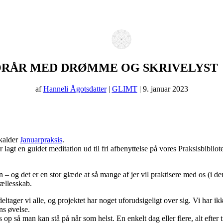
ORÅR MED DRØMME OG SKRIVELYST
af
Hanneli Ågotsdatter
|
GLIMT
| 9. januar 2023
 kalder
Januarpraksis
.
ar lagt en guidet meditation ud til fri afbenyttelse på vores Praksisbibliot
– og det er en stor glæde at så mange af jer vil praktisere med os (i de
fællesskab.
deltager vi alle, og projektet har noget uforudsigeligt over sig. Vi har i
ns øvelse.
op så man kan stå på når som helst. En enkelt dag eller flere, alt efter t