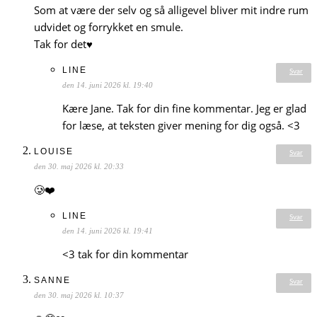
Som at være der selv og så alligevel bliver mit indre rum
udvidet og forrykket en smule.
Tak for det♥️
LINE
Svar
den 14. juni 2026 kl. 19:40
Kære Jane. Tak for din fine kommentar. Jeg er glad
for læse, at teksten giver mening for dig også. <3
LOUISE
Svar
den 30. maj 2026 kl. 20:33
🥲❤️
LINE
Svar
den 14. juni 2026 kl. 19:41
<3 tak for din kommentar
SANNE
Svar
den 30. maj 2026 kl. 10:37