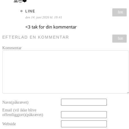
🙏🥹❤️
LINE
Svar
den 14. juni 2026 kl. 19:41
<3 tak for din kommentar
EFTERLAD EN KOMMENTAR
Svar
Kommentar
Navn(påkrævet)
Email (vil ikke blive
offentliggjort)(påkrævet)
Webside