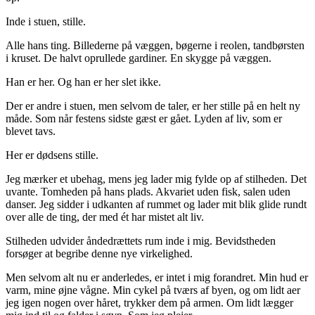
Inde i stuen, stille.
Alle hans ting. Billederne på væggen, bøgerne i reolen, tandbørsten
i kruset. De halvt oprullede gardiner. En skygge på væggen.
Han er her. Og han er her slet ikke.
Der er andre i stuen, men selvom de taler, er her stille på en helt ny
måde. Som når festens sidste gæst er gået. Lyden af liv, som er
blevet tavs.
Her er dødsens stille.
Jeg mærker et ubehag, mens jeg lader mig fylde op af stilheden. Det
uvante. Tomheden på hans plads. Akvariet uden fisk, salen uden
danser. Jeg sidder i udkanten af rummet og lader mit blik glide rundt
over alle de ting, der med ét har mistet alt liv.
Stilheden udvider åndedrættets rum inde i mig. Bevidstheden
forsøger at begribe denne nye virkelighed.
Men selvom alt nu er anderledes, er intet i mig forandret. Min hud er
varm, mine øjne vågne. Min cykel på tværs af byen, og om lidt aer
jeg igen nogen over håret, trykker dem på armen. Om lidt lægger