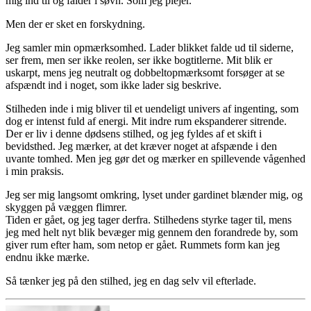
mig ind til og falder i søvn. Som jeg plejer.
Men der er sket en forskydning.
Jeg samler min opmærksomhed. Lader blikket falde ud til siderne,
ser frem, men ser ikke reolen, ser ikke bogtitlerne. Mit blik er
uskarpt, mens jeg neutralt og dobbeltopmærksomt forsøger at se
afspændt ind i noget, som ikke lader sig beskrive.
Stilheden inde i mig bliver til et uendeligt univers af ingenting, som
dog er intenst fuld af energi. Mit indre rum ekspanderer sitrende.
Der er liv i denne dødsens stilhed, og jeg fyldes af et skift i
bevidsthed. Jeg mærker, at det kræver noget at afspænde i den
uvante tomhed. Men jeg gør det og mærker en spillevende vågenhed
i min praksis.
Jeg ser mig langsomt omkring, lyset under gardinet blænder mig, og
skyggen på væggen flimrer.
Tiden er gået, og jeg tager derfra. Stilhedens styrke tager til, mens
jeg med helt nyt blik bevæger mig gennem den forandrede by, som
giver rum efter ham, som netop er gået. Rummets form kan jeg
endnu ikke mærke.
Så tænker jeg på den stilhed, jeg en dag selv vil efterlade.