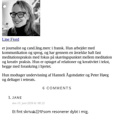
Line Fjord
er journalist og cand.ling.merc i fransk. Hun arbejder med
kommunikation og sprog, og har gennem en årrække haft fast
meditationspraksis med fokus på skæringspunktet mellem meditation
og kreativ praksis. Hun er optaget af relationer og kreativitet i tekst,
begge med forankring i hjertet.
Hun modtager undervisning af Hanneli Ågotsdatter og Peter Høeg
og deltager i retreats.
6 COMMENTS
JANE
den 13. juni 2026 kl. 08:22
Et fint skriv🙏🏻🩵som resonerer dybt i mig.