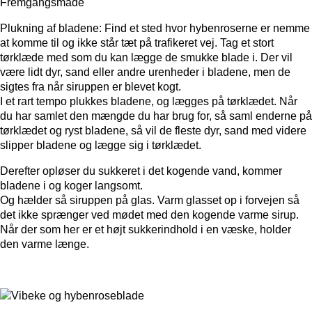
Fremgangsmåde
Plukning af bladene: Find et sted hvor hybenroserne er nemme
at komme til og ikke står tæt på trafikeret vej. Tag et stort
tørklæde med som du kan lægge de smukke blade i. Der vil
være lidt dyr, sand eller andre urenheder i bladene, men de
sigtes fra når siruppen er blevet kogt.
I et rart tempo plukkes bladene, og lægges på tørklædet. Når
du har samlet den mængde du har brug for, så saml enderne på
tørklædet og ryst bladene, så vil de fleste dyr, sand med videre
slipper bladene og lægge sig i tørklædet.
Derefter opløser du sukkeret i det kogende vand, kommer
bladene i og koger langsomt.
Og hælder så siruppen på glas. Varm glasset op i forvejen så
det ikke sprænger ved mødet med den kogende varme sirup.
Når der som her er et højt sukkerindhold i en væske, holder
den varme længe.