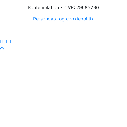
Kontemplation • CVR: 29685290
Persondata og cookiepolitik
You tube
Scroll To Top