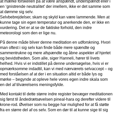
at mærke forskellen på at være anspændt, underspændt eller i
en ‘gnistrende neutralitet’ der imellem, ikke er det samme som
at dømme sig selv.
Selvbebrejdelser, skam og skyld kan være lammende. Men at
kunne tage sin egen temperatur og anerkende den, er ikke en
vurdering. Det er at se de faktiske forhold, den indre
meteorologi som den er lige nu.
På denne måde bliver denne meditation en udforskning. Hvori
man oftest i sig selv kan finde både mere spændte og
sammentrukne og mere afspændte og åbne aspekter af hjertet
og bevidstheden. Som alle, siger Hanneli, hører til livets
helhed. Hvis vi er indstillet på denne undersøgelse, hvis vi er
opmærksomme indadtil, kan vi med nærværets selvaccept – og
med forståelsen af at der i en situation altid er både lys og
mørke – begynde at opleve hele vores egen indre skala som
en del af tilværelsens meningsfylde.
Med kontakt til dette større indre register bevæger meditationen
sig først til åndedrætsøvelsen pineal-hara og derefter videre til
krone-rod. Øvelser som nu begge har mulighed for at få støtte
fra en større del af os selv. Som en dør til at kunne sige til sig