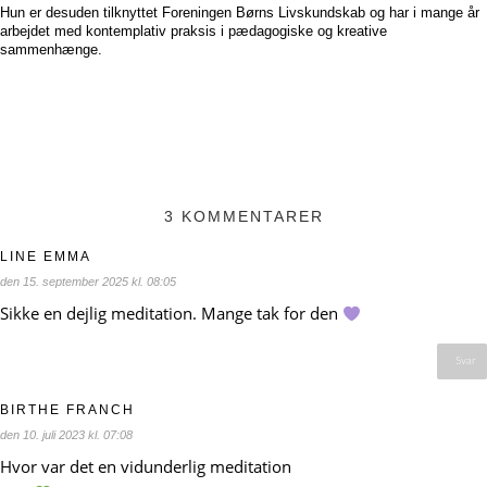
Hun er desuden tilknyttet Foreningen Børns Livskundskab og har i mange år
arbejdet med kontemplativ praksis i pædagogiske og kreative
sammenhænge.
3 KOMMENTARER
LINE EMMA
den 15. september 2025 kl. 08:05
Sikke en dejlig meditation. Mange tak for den
Svar
BIRTHE FRANCH
den 10. juli 2023 kl. 07:08
Hvor var det en vidunderlig meditation