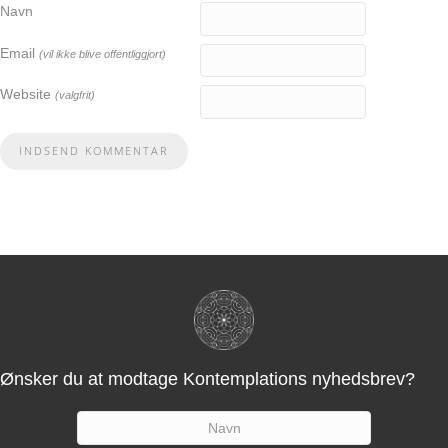
Navn
Email
(vil ikke blive offentliggjort)
Website
(valgfrit)
Ønsker du at modtage Kontemplations nyhedsbrev?