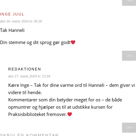
Svar
INGE JUUL
den 16. marts 2024 kl. 05:18
Tak Hanneli
Din stemme og dit sprog gør godt
Svar
REDAKTIONEN
den 17. marts 2024 kl. 13:18
Kære Inge – Tak for dine varme ord til Hanneli – dem giver vi
videre til hende.
Kommentarer som din betyder meget for os – de både
opmuntrer og hjælper os til at udstikke kursen for
Praksisbiblioteket fremover.
Svar
SKRIV EN KOMMENTAR