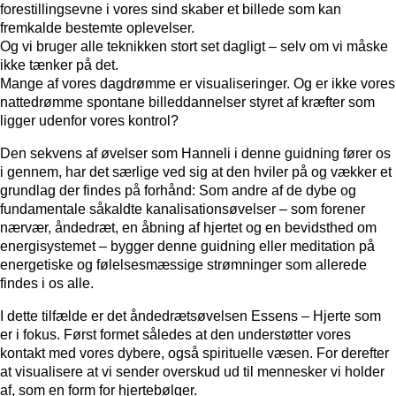
forestillingsevne i vores sind skaber et billede som kan
fremkalde bestemte oplevelser.
Og vi bruger alle teknikken stort set dagligt – selv om vi måske
ikke tænker på det.
Mange af vores dagdrømme er visualiseringer. Og er ikke vores
nattedrømme spontane billeddannelser styret af kræfter som
ligger udenfor vores kontrol?
Den sekvens af øvelser som Hanneli i denne guidning fører os
i gennem, har det særlige ved sig at den hviler på og vækker et
grundlag der findes på forhånd: Som andre af de dybe og
fundamentale såkaldte kanalisationsøvelser – som forener
nærvær, åndedræt, en åbning af hjertet og en bevidsthed om
energisystemet – bygger denne guidning eller meditation på
energetiske og følelsesmæssige strømninger som allerede
findes i os alle.
I dette tilfælde er det åndedrætsøvelsen Essens – Hjerte som
er i fokus. Først formet således at den understøtter vores
kontakt med vores dybere, også spirituelle væsen. For derefter
at visualisere at vi sender overskud ud til mennesker vi holder
af, som en form for hjertebølger.