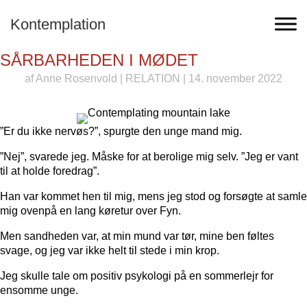
Kontemplation
SÅRBARHEDEN I MØDET
af
Anne Rosenvold
|
RELATION
| 14. november 2022
”Er du ikke nervøs?”, spurgte den unge mand mig.
”Nej”, svarede jeg. Måske for at berolige mig selv. ”Jeg er vant
til at holde foredrag”.
Han var kommet hen til mig, mens jeg stod og forsøgte at samle
mig ovenpå en lang køretur over Fyn.
Men sandheden var, at min mund var tør, mine ben føltes
svage, og jeg var ikke helt til stede i min krop.
Jeg skulle tale om positiv psykologi på en sommerlejr for
ensomme unge.