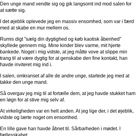
Den unge mand vendte sig og gik langsomt ind mod salen for
at sætte sig.
I det øjeblik oplevede jeg en massiv ensomhed, som var i færd
med at skabe en mur mellem os.
Rumis digt ”sælg din dygtighed og køb kaotisk åbenhed”
skyllede gennem mig. Mine kinder blev varme, mit hjerte
bankede. Noget i mig vidste, at jeg måtte vove at slippe min
trang til at være dygtig for at genskabe den fine kontakt, han
havde inviteret mig ind i.
I salen, omkranset af alle de andre unge, startede jeg med at
takke den unge mand.
Så overgav jeg mig til at fortælle dem, at jeg havde stukket ham
en løgn for at stive mig selv af.
At virkeligheden var en helt anden. At jeg lige der, i det øjeblik,
vidste og lærte noget om ensomhed.
En lille gave han havde åbnet til. Sårbarheden i mødet. I
fællesskabet.