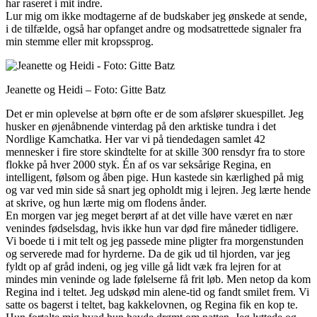
har raseret i mit indre.
Lur mig om ikke modtagerne af de budskaber jeg ønskede at sende,
i de tilfælde, også har opfanget andre og modsatrettede signaler fra
min stemme eller mit kropssprog.
Jeanette og Heidi – Foto: Gitte Batz
Det er min oplevelse at børn ofte er de som afslører skuespillet. Jeg
husker en øjenåbnende vinterdag på den arktiske tundra i det
Nordlige Kamchatka. Her var vi på tiendedagen samlet 42
mennesker i fire store skindtelte for at skille 300 rensdyr fra to store
flokke på hver 2000 styk. Én af os var seksårige Regina, en
intelligent, følsom og åben pige. Hun kastede sin kærlighed på mig
og var ved min side så snart jeg opholdt mig i lejren. Jeg lærte hende
at skrive, og hun lærte mig om flodens ånder.
En morgen var jeg meget berørt af at det ville have været en nær
venindes fødselsdag, hvis ikke hun var død fire måneder tidligere.
Vi boede ti i mit telt og jeg passede mine pligter fra morgenstunden
og serverede mad for hyrderne. Da de gik ud til hjorden, var jeg
fyldt op af gråd indeni, og jeg ville gå lidt væk fra lejren for at
mindes min veninde og lade følelserne få frit løb. Men netop da kom
Regina ind i teltet. Jeg udskød min alene-tid og fandt smilet frem. Vi
satte os bagerst i teltet, bag kakkelovnen, og Regina fik en kop te.