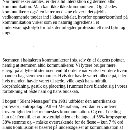
Når mennesker samles, er der altid interaktion og dermed altid
kommunikation. Man kan ikke ikke-kommunikere. Og således
kommunikerer også en lærer med sine elever i det øjeblik
vedkommende træder ind i klasselokalet, hvorfor opmærksomhed på
kommunikation virker som en naturlig ingrediens i et
undervisningsforløb for folk der arbejder professionelt med børn og
unge.
Stemmen i højtaleren kommunikerer i sig selv én af dagens pointer,
nemlig at stemmen altid kommunikerer. Vi lyttere bruger mere
energi på at lytte til stemmen end til ordene når vi skal vurdere hvem
manden bag stemmen mon er. Hvis der havde været billede på, eller
hvis manden havde været til stede, ville også hans mimik,
kropsholdning, gestik og placering i rummet have blandet sig i vores
fortolkning af både ham og hans budskab.
I bogen ”Silent Messages” fra 1981 udfolder den amerikanske
professor i antropologi, Albert Mehrabian, hvordan vi vurderer
troværdigheden i et menneskes kommunikation. Og én af de ting
han når frem til, er at troværdigheden er betinget af 55% kropssprog,
38% stemme og – måske overraskende for de fleste – kun 7 % ord.
Hans konklusion er baseret på undersøgelser af kommunikation af