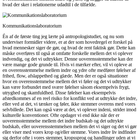
hvad der sker i relationerne udadtil i de tilfælde.
Kommunikationslaboratorium
Én af de første ting jeg lærte på antropologistudiet, og nu som
underviser formidler videre, er at der som hovedregel er forskel på
hvad mennesker siger de gør, og hvad de rent faktisk gør. Dette kan
måske overføres til også at omfatte forskelle mellem det vi oplever
indvendig, og det vi udtrykker. Denne uoverensstemmelse kan der
være mange gode grunde til. Hvis vi mærker efter, vil vi opleve at
en overensstemmelse mellem indre og ydre ofte medfører følelser af
frihed, flow, afslappethed og glæde. Men der er også situationer
hvor en overensstemmelse mellem det vi føler og det vi udtrykker
kan være forbundet med svære følelser såsom eksempelvis frygt,
utryghed og skamfuldhed. Disse følelser kan eksempelvis
afstedkommes af en reel risiko for konflikt ved at udtrykke det indre,
eller ved at det, vi tænker og føler, ikke stemmer overens med vores
selvbillede. Det kan også være at det, vi oplever indeni, strider imod
kulturelle konventioner. Ofte opdager vi end ikke når der er
uoverensstemmelse mellem det indre budskab og det udtrykte
budskab, eller uoverensstemmelsen mellem det vi siger og det vi gør
eller viser med vores krop og/eller stemme. Vores indre liv indfinder
sig derfor ofte i vores stemmer, kropssprog og handlinger uden at vi