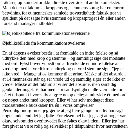
følelser, og kan derfor ikke direkte overføres til andre kontekster.
Men det er et faktum at kroppens og stemmens sprog har en enorm
betydning for et menneskes samlede troværdighed; faktisk tror vi
sjældent på det sagte hvis stemmen og kropssproget i én eller anden
forstand modsiger indholdet.
Øjebliksbillede fra kommunikationsøvelserne
En af dagens øvelser består i at fremkalde en indre følelse og så
udtrykke den med krop og stemme – og samtidigt sige det modsatte
med ord. Først bliver vi bedt om at fremkalde en indre følelse af
vrede og med et vredt kropsudtryk og en vred stemme sige; ”jeg er
ikke vred”. Mange af os kommer til at grine. Måske af det absurde i
at 14 mennesker står og ser vrede ud og samtidig siger at de ikke er
vrede. Måske af det faktum at vi ser det absurde, men samtidig
genkender noget. Vi har med stor sandsynlighed alle være ude for
på et tidspunkt i vores liv at gøre netop dette; at udtrykke ét med ord
og noget andet med kroppen. Eller vi har selv modtaget disse
modsatrettede budskaber fra én i vores omgivelser.
Personligt indrømmer jeg gerne at jeg flere gange i mit liv har sagt
noget andet end det jeg følte. For eksempel har jeg sagt at noget var
okay, selvom det overhovedet ikke føltes okay indeni. Eller jeg har
foregivet at være rolig og selvsikker på tidspunkter hvor nervøsiteten