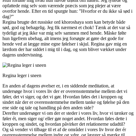
Hun fortalte mig hvad hun havde drømt om natten. Jeg lyttede og
opfattede mig selv som værende præcis som jeg plejer at være
overfor hende. Efter en tid spurgte hun: ”Hvorfor er du ikke så sød i
dag?”
Regina brugte det russiske ord khoroshaya som kan betyde både
sød, god og behagelig. Jeg fik nærmest et chok! Tænk at det var så
tydeligt at jeg ikke var mig selv sammen med hende. Måske følte
hun ligefrem ubehag, alt imens jeg forsøgte at gøre det gode for
hende ved at lægge mine egne følelser i skjul. Regina gav mig en
lærdom der har siddet i mig til i dag, og som bliver vækket under
dagens undervisning.
Regina leger i sneen
En anden af dagens øvelser er, i en siddende meditation, at
undersøge hvor i vores liv der er overensstemmelse mellem det vi
føler, det vi siger, og det vi gør. Hvordan føles det i kroppen og
sindet når der er overensstemmelse mellem tanke og følelse på den
ene side og tale og handling på den anden side?
Derefter undersøger vi om der er steder i vores liv, hvor vi tænker og
føler ét, men siger og/ eller gør noget andet. Hvordan føles dette i
kroppen og sindet, og hvordan påvirker det relationerne udadtil?
Og så vender vi tilbage til et af de områder i vores liv hvor der ér
overensstemmelse mellem indre og ydre, og lægger så mærke til