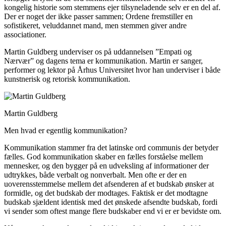
kongelig historie som stemmens ejer tilsyneladende selv er en del af.
Der er noget der ikke passer sammen; Ordene fremstiller en
sofistikeret, veluddannet mand, men stemmen giver andre
associationer.
Martin Guldberg underviser os på uddannelsen ”Empati og
Nærvær” og dagens tema er kommunikation. Martin er sanger,
performer og lektor på Århus Universitet hvor han underviser i både
kunstnerisk og retorisk kommunikation.
Martin Guldberg
Men hvad er egentlig kommunikation?
Kommunikation stammer fra det latinske ord communis der betyder
fælles. God kommunikation skaber en fælles forståelse mellem
mennesker, og den bygger på en udveksling af informationer der
udtrykkes, både verbalt og nonverbalt. Men ofte er der en
uoverensstemmelse mellem det afsenderen af et budskab ønsker at
formidle, og det budskab der modtages. Faktisk er det modtagne
budskab sjældent identisk med det ønskede afsendte budskab, fordi
vi sender som oftest mange flere budskaber end vi er er bevidste om.