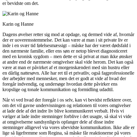
er bevidste om det.
Karin og Hanne
Dagens øvelser retter sig mod at opdage, og dermed vide af, hvornår
der er uoverensstemmelse. Det kan være at man i sit private liv er
inde i en svær tid følelsesmæssigt – måske har der været dødsfald i
den nærmeste familie, eller ens søn er netop blevet diagnosticeret
med en kronisk sygdom – men dette er så privat at man ikke ønsker
at andre end de nærmeste omgivelser skal vide herom. Det kan også
være at man er påvirket af et morgenskænderi med sin hustru eller
en dårlig nattesøvn. Alle har ret til et privatliv, også fagprofessionelle
der arbejder med mennesker, men det er godt at vide af hvad der
foregår indvendig, og undersøge hvordan dette påvirker ens
kropslige og tonale kommunikation og formidling udadtil.
Når vi ved hvad der foregår i os selv, kan vi bevidst reflektere over,
om det vil gavne undervisningen og relationen til vores omgivelser
at lade dele af det indre liv blive kommunikeret verbalt. Hvis vi
vælger at lade indre stemninger forblive i det usagte, så skal vi vide
at omgivelserne sandsynligvis opfanger dele af disse indre
stemninger alligevel via vores ubevidste kommunikation. Ikke alle er
lige så ligefremme som Regina, så måske får reaktionerne på vores