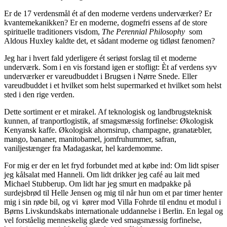
Er de 17 verdensmål ét af den moderne verdens underværker? Er
kvantemekanikken? Er en moderne, dogmefri essens af de store
spirituelle traditioners visdom,
The Perennial Philosophy
som
Aldous Huxley kaldte det, et sådant moderne og tidløst fænomen?
Jeg har i hvert fald yderligere ét seriøst forslag til et moderne
underværk. Som i en vis forstand igen er stofligt: Èt af verdens syv
underværker er vareudbuddet i Brugsen i Nørre Snede. Eller
vareudbuddet i et hvilket som helst supermarked et hvilket som helst
sted i den rige verden.
Dette sortiment er et mirakel. Af teknologisk og landbrugsteknisk
kunnen, af tranportlogistik, af smagsmæssig forfinelse: Økologisk
Kenyansk kaffe. Økologisk ahornsirup, champagne, granatæbler,
mango, bananer, manitobamel, jomfruhummer, safran,
vaniljestænger fra Madagaskar, hel kardemomme.
For mig er der en let fryd forbundet med at købe ind: Om lidt spiser
jeg kålsalat med Hanneli. Om lidt drikker jeg café au lait med
Michael Stubberup. Om lidt har jeg smurt en madpakke på
surdejsbrød til Helle Jensen og mig til når hun om et par timer henter
mig i sin røde bil, og vi kører mod Villa Fohrde til endnu et modul i
Børns Livskundskabs internationale uddannelse i Berlin. En legal og
vel forståelig menneskelig glæde ved smagsmæssig forfinelse,