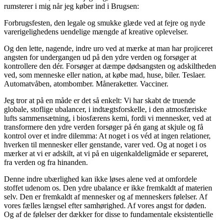
rumsterer i mig når jeg køber ind i Brugsen:
Forbrugsfesten, den legale og smukke glæde ved at fejre og nyde
varerigelighedens uendelige mængde af kreative oplevelser.
Og den lette, nagende, indre uro ved at mærke at man har projiceret
angsten for undergangen ud på den ydre verden og forsøger at
kontrollere den dér. Forsøger at dæmpe dødsangsten og adskiltheden
ved, som menneske eller nation, at købe mad, huse, biler. Teslaer.
Automatvåben, atombomber. Måneraketter. Vacciner.
Jeg tror at på en måde er det så enkelt: Vi har skabt de truende
globale, stoflige ubalancer, i indtægtsforskelle, i den atmosfæriske
lufts sammensætning, i biosfærens kemi, fordi vi mennesker, ved at
transformere den ydre verden forsøger på én gang at skjule og få
kontrol over et indre dilemma: At noget i os véd at ingen relationer,
hverken til mennesker eller genstande, varer ved. Og at noget i os
mærker at vi er adskilt, at vi på en uigenkaldeligmåde er separeret,
fra verden og fra hinanden.
Denne indre ubærlighed kan ikke løses alene ved at omfordele
stoffet udenom os. Den ydre ubalance er ikke fremkaldt af materien
selv. Den er fremkaldt af mennesker og af menneskers følelser. Af
vores fælles længsel efter samhørighed. Af vores angst for døden.
Og af de følelser der dækker for disse to fundamentale eksistentielle