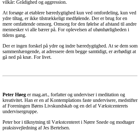
vilkår: Grådighed og aggression.
At forsøge at etablere bæredygtighed kun ved omfordeling, kun ved
ydre tiltag, er ikke tilstrækkeligt medfølende. Der er brug for en
mere omfattende omsorg. Omsorg for den følelse af afstand til andre
mennesker vi alle bærer på. For oplevelsen af ubønhørligheden i
tidens gang.
Der er ingen forskel på ydre og indre bæredygtighed. At se dem som
sammenhængende, at adressere dem begge samtidigt, er ærbødigt at
gå ned på knæ. For livet.
Peter Høeg
er mag.art., forfatter og underviser i meditation og
kreativitet. Han er en af Kontemplations faste undervisere, medstifter
af Foreningen Børns Livskundskab og en del af Vækstcenterets
undervisergruppe.
Peter bor i tilknytning til Vækstcenteret i Nørre Snede og modtager
praksisvejledning af Jes Bertelsen.