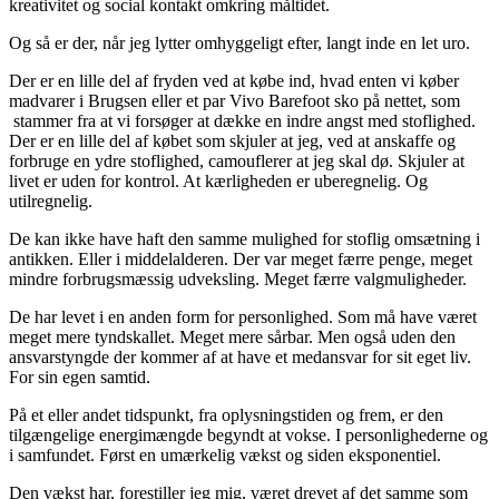
kreativitet og social kontakt omkring måltidet.
Og så er der, når jeg lytter omhyggeligt efter, langt inde en let uro.
Der er en lille del af fryden ved at købe ind, hvad enten vi køber
madvarer i Brugsen eller et par Vivo Barefoot sko på nettet, som
stammer fra at vi forsøger at dække en indre angst med stoflighed.
Der er en lille del af købet som skjuler at jeg, ved at anskaffe og
forbruge en ydre stoflighed, camouflerer at jeg skal dø. Skjuler at
livet er uden for kontrol. At kærligheden er uberegnelig. Og
utilregnelig.
De kan ikke have haft den samme mulighed for stoflig omsætning i
antikken. Eller i middelalderen. Der var meget færre penge, meget
mindre forbrugsmæssig udveksling. Meget færre valgmuligheder.
De har levet i en anden form for personlighed. Som må have været
meget mere tyndskallet. Meget mere sårbar. Men også uden den
ansvarstyngde der kommer af at have et medansvar for sit eget liv.
For sin egen samtid.
På et eller andet tidspunkt, fra oplysningstiden og frem, er den
tilgængelige energimængde begyndt at vokse. I personlighederne og
i samfundet. Først en umærkelig vækst og siden eksponentiel.
Den vækst har, forestiller jeg mig, været drevet af det samme som