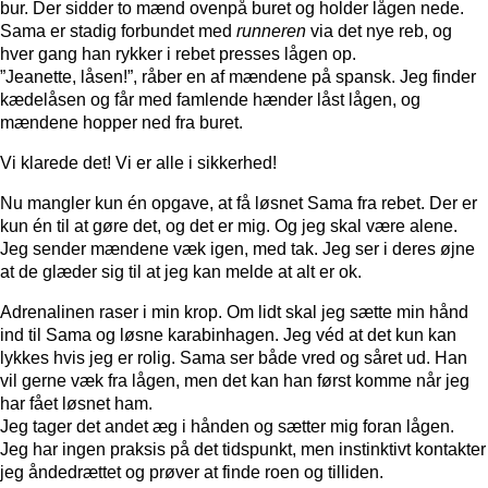
bur. Der sidder to mænd ovenpå buret og holder lågen nede.
Sama er stadig forbundet med
runneren
via det nye reb, og
hver gang han rykker i rebet presses lågen op.
”Jeanette, låsen!”, råber en af mændene på spansk. Jeg finder
kædelåsen og får med famlende hænder låst lågen, og
mændene hopper ned fra buret.
Vi klarede det! Vi er alle i sikkerhed!
Nu mangler kun én opgave, at få løsnet Sama fra rebet. Der er
kun én til at gøre det, og det er mig. Og jeg skal være alene.
Jeg sender mændene væk igen, med tak. Jeg ser i deres øjne
at de glæder sig til at jeg kan melde at alt er ok.
Adrenalinen raser i min krop. Om lidt skal jeg sætte min hånd
ind til Sama og løsne karabinhagen. Jeg véd at det kun kan
lykkes hvis jeg er rolig. Sama ser både vred og såret ud. Han
vil gerne væk fra lågen, men det kan han først komme når jeg
har fået løsnet ham.
Jeg tager det andet æg i hånden og sætter mig foran lågen.
Jeg har ingen praksis på det tidspunkt, men instinktivt kontakter
jeg åndedrættet og prøver at finde roen og tilliden.