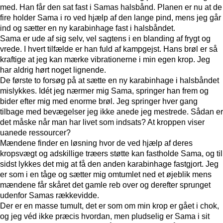
med. Han får den sat fast i Samas halsbånd. Planen er nu at de
fire holder Sama i ro ved hjælp af den lange pind, mens jeg går
ind og sætter en ny karabinhage fast i halsbåndet.
Sama er ude af sig selv, vel sagtens i en blanding af frygt og
vrede. I hvert tilfælde er han fuld af kampgejst. Hans brøl er så
kraftige at jeg kan mærke vibrationerne i min egen krop. Jeg
har aldrig hørt noget lignende.
De første to forsøg på at sætte en ny karabinhage i halsbåndet
mislykkes. Idét jeg nærmer mig Sama, springer han frem og
bider efter mig med enorme brøl. Jeg springer hver gang
tilbage med bevægelser jeg ikke anede jeg mestrede. Sådan er
det måske når man har livet som indsats? At kroppen viser
uanede ressourcer?
Mændene finder en løsning hvor de ved hjælp af deres
kropsvægt og adskillige træers støtte kan fastholde Sama, og til
sidst lykkes det mig at få den anden karabinhage fastgjort. Jeg
er som i en tåge og sætter mig omtumlet ned et øjeblik mens
mændene får skåret det gamle reb over og derefter sprunget
udenfor Samas rækkevidde.
Der er en masse tumult, det er som om min krop er gået i chok,
og jeg véd ikke præcis hvordan, men pludselig er Sama i sit