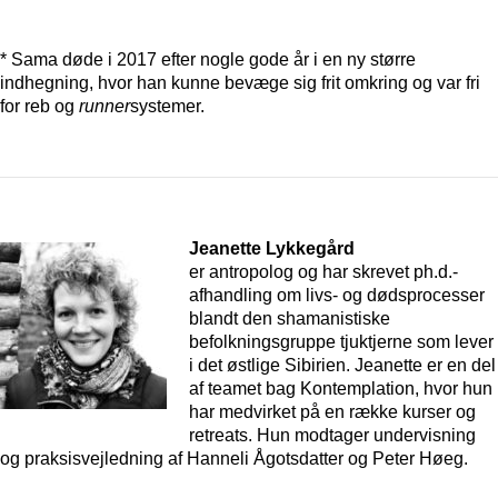
* Sama døde i 2017 efter nogle gode år i en ny større
indhegning, hvor han kunne bevæge sig frit omkring og var fri
for reb og
runner
systemer.
Jeanette Lykkegård
er antropolog og har skrevet ph.d.-
afhandling om livs- og dødsprocesser
blandt den shamanistiske
befolkningsgruppe tjuktjerne som lever
i det østlige Sibirien. Jeanette er en del
af teamet bag Kontemplation, hvor hun
har medvirket på en række kurser og
retreats. Hun modtager undervisning
og praksisvejledning af Hanneli Ågotsdatter og Peter Høeg.