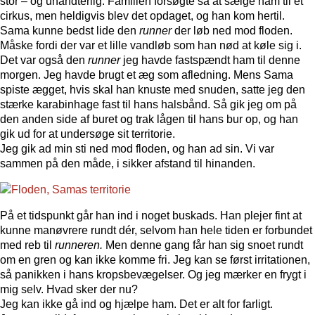
stor – og uhåndterlig. Familien forsøgte så at sælge ham til et
cirkus, men heldigvis blev det opdaget, og han kom hertil.
Sama kunne bedst lide den
runner
der løb ned mod floden.
Måske fordi der var et lille vandløb som han nød at køle sig i.
Det var også den
runner
jeg havde fastspændt ham til denne
morgen. Jeg havde brugt et æg som afledning. Mens Sama
spiste ægget, hvis skal han knuste med snuden, satte jeg den
stærke karabinhage fast til hans halsbånd. Så gik jeg om på
den anden side af buret og trak lågen til hans bur op, og han
gik ud for at undersøge sit territorie.
Jeg gik ad min sti ned mod floden, og han ad sin. Vi var
sammen på den måde, i sikker afstand til hinanden.
På et tidspunkt går han ind i noget buskads. Han plejer fint at
kunne manøvrere rundt dér, selvom han hele tiden er forbundet
med reb til
runneren.
Men denne gang får han sig snoet rundt
om en gren og kan ikke komme fri. Jeg kan se først irritationen,
så panikken i hans kropsbevægelser. Og jeg mærker en frygt i
mig selv. Hvad sker der nu?
Jeg kan ikke gå ind og hjælpe ham. Det er alt for farligt.