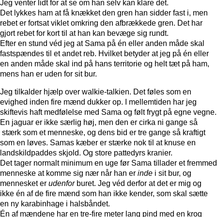
Jeg venter lidt for at se om han selv kan klare det.
Det lykkes ham at få knækket den gren han sidder fast i, men
rebet er fortsat viklet omkring den afbrækkede gren. Det har
gjort rebet for kort til at han kan bevæge sig rundt.
Efter en stund véd jeg at Sama på én eller anden måde skal
fastspændes til et andet reb. Hvilket betyder at jeg på én eller
en anden måde skal ind på hans territorie og helt tæt på ham,
mens han er uden for sit bur.
Jeg tilkalder hjælp over walkie-talkien. Det føles som en
evighed inden fire mænd dukker op. I mellemtiden har jeg
skiftevis haft medfølelse med Sama og følt frygt på egne vegne.
En jaguar er ikke særlig høj, men den er cirka ni gange så
stærk som et menneske, og dens bid er tre gange så kraftigt
som en løves. Samas kæber er stærke nok til at knuse en
landskildpaddes skjold. Og store pattedyrs kranier.
Det tager normalt minimum en uge før Sama tillader et fremmed
menneske at komme sig nær når han er
inde
i sit bur, og
mennesket er
udenfor
buret. Jeg véd derfor at det er mig og
ikke én af de fire mænd som han ikke kender, som skal sætte
en ny karabinhage i halsbåndet.
Én af mændene har en tre-fire meter lang pind med en krog