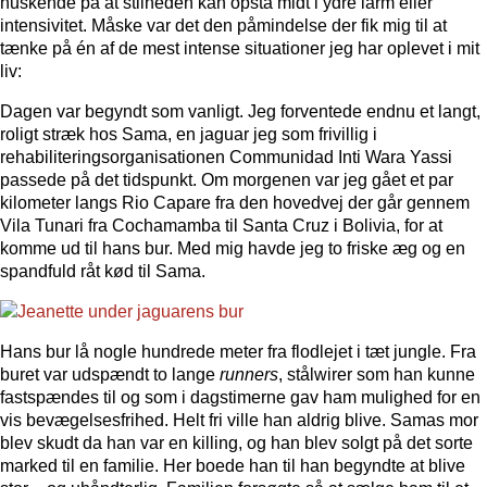
huskende på at stilheden kan opstå midt i ydre larm eller
intensivitet. Måske var det den påmindelse der fik mig til at
tænke på én af de mest intense situationer jeg har oplevet i mit
liv:
Dagen var begyndt som vanligt. Jeg forventede endnu et langt,
roligt stræk hos Sama, en jaguar jeg som frivillig i
rehabiliteringsorganisationen Communidad Inti Wara Yassi
passede på det tidspunkt. Om morgenen var jeg gået et par
kilometer langs Rio Capare fra den hovedvej der går gennem
Vila Tunari fra Cochamamba til Santa Cruz i Bolivia, for at
komme ud til hans bur. Med mig havde jeg to friske æg og en
spandfuld råt kød til Sama.
Hans bur lå nogle hundrede meter fra flodlejet i tæt jungle. Fra
buret var udspændt to lange
runners
, stålwirer som han kunne
fastspændes til og som i dagstimerne gav ham mulighed for en
vis bevægelsesfrihed. Helt fri ville han aldrig blive. Samas mor
blev skudt da han var en killing, og han blev solgt på det sorte
marked til en familie. Her boede han til han begyndte at blive