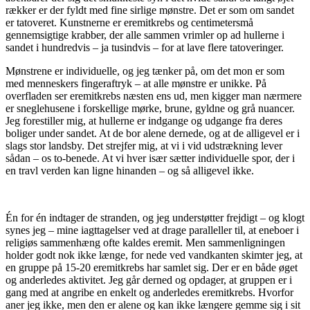
rækker er der fyldt med fine sirlige mønstre. Det er som om sandet
er tatoveret. Kunstnerne er eremitkrebs og centimetersmå
gennemsigtige krabber, der alle sammen vrimler op ad hullerne i
sandet i hundredvis – ja tusindvis – for at lave flere tatoveringer.
Mønstrene er individuelle, og jeg tænker på, om det mon er som
med menneskers fingeraftryk – at alle mønstre er unikke. På
overfladen ser eremitkrebs næsten ens ud, men kigger man nærmere
er sneglehusene i forskellige mørke, brune, gyldne og grå nuancer.
Jeg forestiller mig, at hullerne er indgange og udgange fra deres
boliger under sandet. At de bor alene dernede, og at de alligevel er i
slags stor landsby. Det strejfer mig, at vi i vid udstrækning lever
sådan – os to-benede. At vi hver især sætter individuelle spor, der i
en travl verden kan ligne hinanden – og så alligevel ikke.
Én for én indtager de stranden, og jeg understøtter frejdigt – og klogt
synes jeg – mine iagttagelser ved at drage paralleller til, at eneboer i
religiøs sammenhæng ofte kaldes eremit. Men sammenligningen
holder godt nok ikke længe, for nede ved vandkanten skimter jeg, at
en gruppe på 15-20 eremitkrebs har samlet sig. Der er en både øget
og anderledes aktivitet. Jeg går derned og opdager, at gruppen er i
gang med at angribe en enkelt og anderledes eremitkrebs. Hvorfor
aner jeg ikke, men den er alene og kan ikke længere gemme sig i sit