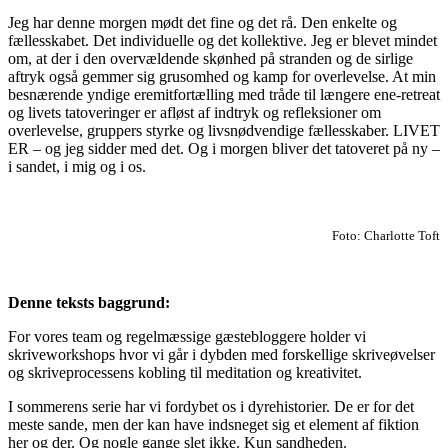
Jeg har denne morgen mødt det fine og det rå. Den enkelte og
fællesskabet. Det individuelle og det kollektive. Jeg er blevet mindet
om, at der i den overvældende skønhed på stranden og de sirlige
aftryk også gemmer sig grusomhed og kamp for overlevelse. At min
besnærende yndige eremitfortælling med tråde til længere ene-retreat
og livets tatoveringer er afløst af indtryk og refleksioner om
overlevelse, gruppers styrke og livsnødvendige fællesskaber. LIVET
ER – og jeg sidder med det. Og i morgen bliver det tatoveret på ny –
i sandet, i mig og i os.
Foto: Charlotte Toft
Denne teksts baggrund:
For vores team og regelmæssige gæstebloggere holder vi
skriveworkshops hvor vi går i dybden med forskellige skriveøvelser
og skriveprocessens kobling til meditation og kreativitet.
I sommerens serie har vi fordybet os i dyrehistorier. De er for det
meste sande, men der kan have indsneget sig et element af fiktion
her og der. Og nogle gange slet ikke. Kun sandheden.