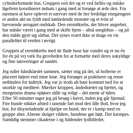
cylinderformede hus. Gruppen ved det og er ved fælles og måske
ligefrem koordineret indsats i gang med at forsøge at æde den. Fra
nærmest at have oplevet et nærvær med de her fredelige enegængere
er anden akt nu fyldt med kødædende monstre og et tvist af
hævnende arrogant ondskab. Den eremitkrebs, der bliver angrebet,
har måske været i gang med at skifte hjem – altså sneglehus – og på
den måde gjort sig sårbar. Det synes svært ikke at drage en vis
parallelitet til verden i øvrigt.
Gruppen af eremitkrebs med de flade huse har vundet og er nu én
for én på vej væk fra grovheden for at fortsætte med deres uskyldige
og fine tatoveringer af sandet.
Jeg ruller håndklædet sammen, sætter mig på det, så hofterne er
placeret højere end mine knæ. Jeg forsøger at praktisere og rense
nethinden for indtryk. Jeg var jo trods alt bare kommet ned for at
snorkle og meditere. Mærker kroppen, åndedrættet og hjertet, og
morgenens drama opløses stille og roligt – det meste af tiden.
Efter 50 minutter tager jeg på besøg i havet, inden jeg går hjemad.
Fire hunde stikker afsted i rasende fart mod den lille flod, hvor jeg
bor, for tilsyneladende at hjælpe en hund, der er i kamp med en
gruppe aber. Aberne skriger vildere, hundene gør højt. Der kæmpes.
Samtidig stemmer cikaderne i og fuldender lydbilledet.