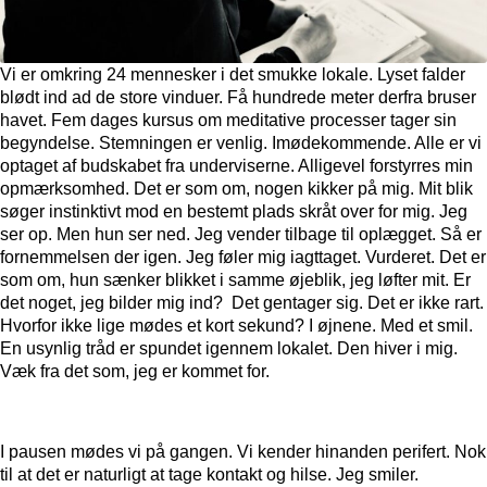
Vi er omkring 24 mennesker i det smukke lokale. Lyset falder
blødt ind ad de store vinduer. Få hundrede meter derfra bruser
havet. Fem dages kursus om meditative processer tager sin
begyndelse. Stemningen er venlig. Imødekommende. Alle er vi
optaget af budskabet fra underviserne. Alligevel forstyrres min
opmærksomhed. Det er som om, nogen kikker på mig. Mit blik
søger instinktivt mod en bestemt plads skråt over for mig. Jeg
ser op. Men hun ser ned. Jeg vender tilbage til oplægget. Så er
fornemmelsen der igen. Jeg føler mig iagttaget. Vurderet. Det er
som om, hun sænker blikket i samme øjeblik, jeg løfter mit. Er
det noget, jeg bilder mig ind? Det gentager sig. Det er ikke rart.
Hvorfor ikke lige mødes et kort sekund? I øjnene. Med et smil.
En usynlig tråd er spundet igennem lokalet. Den hiver i mig.
Væk fra det som, jeg er kommet for.
I pausen mødes vi på gangen. Vi kender hinanden perifert. Nok
til at det er naturligt at tage kontakt og hilse. Jeg smiler.