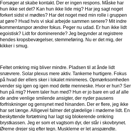
Forsøger at skabe kontakt. Der er ingen respons. Måske har
hun ikke set det? Kan hun ikke lide mig? Har jeg sagt noget
forkert sidst vi mødtes? Har det noget med min rolle i gruppen
at gøre? Hvad hvis vi skal arbejde sammen senere? Mit indre
kommentarspor ændrer fokus. Peger nu udad. Er hun ikke lidt
egoistisk? Lidt for dominerende? Jeg begynder at registrere
hendes kropsbevægelser, stemmeføring. Nu er det mig, der
kikker i smug.
Feltet omkring mig bliver mindre. Pladsen til at ånde lidt
snævrere. Solar plexus mere aktiv. Tankerne hurtigere. Fokus
på hvad der ellers sker i lokalet minimeres. Opmærksomheden
vender sig igen og igen mod dette menneske. Hvor er hun? Ser
hun på mig? Hvem taler hun med? Hun er jo bare en ud af alle
de andre venlige smilende ansigter, der nyder pausens
forfriskninger og gensynet med hinanden. Der er flere, jeg ikke
har set længe. Alligevel falmer det glædelige i møderne lidt. En
beskyttende fortætning har lagt sig blokerende omkring
brystkassen. Jeg er som et vagtsom dyr, der står i skovbrynet.
Ørerne drejer sig efter tegn. Musklerne er let anspændte.