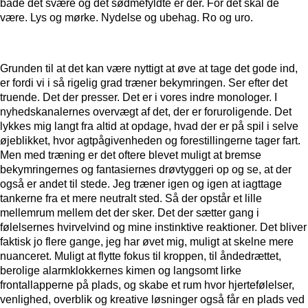
både det svære og det sødmefyldte er der. For det skal de
være. Lys og mørke. Nydelse og ubehag. Ro og uro.
Grunden til at det kan være nyttigt at øve at tage det gode ind,
er fordi vi i så rigelig grad træner bekymringen. Ser efter det
truende. Det der presser. Det er i vores indre monologer. I
nyhedskanalernes overvægt af det, der er foruroligende. Det
lykkes mig langt fra altid at opdage, hvad der er på spil i selve
øjeblikket, hvor agtpågivenheden og forestillingerne tager fart.
Men med træning er det oftere blevet muligt at bremse
bekymringernes og fantasiernes drøvtyggeri op og se, at der
også er andet til stede. Jeg træner igen og igen at iagttage
tankerne fra et mere neutralt sted. Så der opstår et lille
mellemrum mellem det der sker. Det der sætter gang i
følelsernes hvirvelvind og mine instinktive reaktioner. Det bliver
faktisk jo flere gange, jeg har øvet mig, muligt at skelne mere
nuanceret. Muligt at flytte fokus til kroppen, til åndedrættet,
berolige alarmklokkernes kimen og langsomt lirke
frontallapperne på plads, og skabe et rum hvor hjertefølelser,
venlighed, overblik og kreative løsninger også får en plads ved