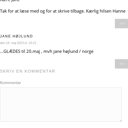
Tak for at læse med og for at skrive tilbage. Kærlig hilsen Hanne
Svar
JANE HØJLUND
den 16. maj 2023 kl. 19:21
…GLÆDES til 20.maj , mvh jane højlund / norge
Svar
SKRIV EN KOMMENTAR
Kommentar