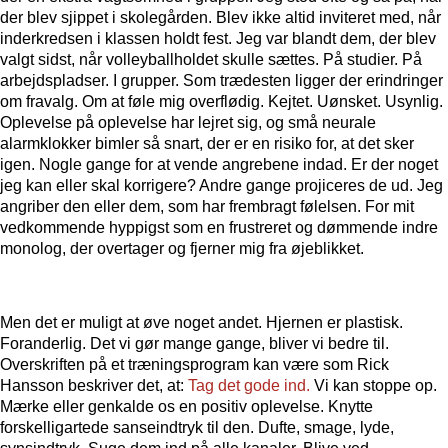
der blev sjippet i skolegården. Blev ikke altid inviteret med, når
inderkredsen i klassen holdt fest. Jeg var blandt dem, der blev
valgt sidst, når volleyballholdet skulle sættes. På studier. På
arbejdspladser. I grupper. Som trædesten ligger der erindringer
om fravalg. Om at føle mig overflødig. Kejtet. Uønsket. Usynlig.
Oplevelse på oplevelse har lejret sig, og små neurale
alarmklokker bimler så snart, der er en risiko for, at det sker
igen. Nogle gange for at vende angrebene indad. Er der noget
jeg kan eller skal korrigere? Andre gange projiceres de ud. Jeg
angriber den eller dem, som har frembragt følelsen. For mit
vedkommende hyppigst som en frustreret og dømmende indre
monolog, der overtager og fjerner mig fra øjeblikket.
Men det er muligt at øve noget andet. Hjernen er plastisk.
Foranderlig. Det vi gør mange gange, bliver vi bedre til.
Overskriften på et træningsprogram kan være som Rick
Hansson beskriver det, at:
Tag det gode ind.
Vi kan stoppe op.
Mærke eller genkalde os en positiv oplevelse. Knytte
forskelligartede sanseindtryk til den. Dufte, smage, lyde,