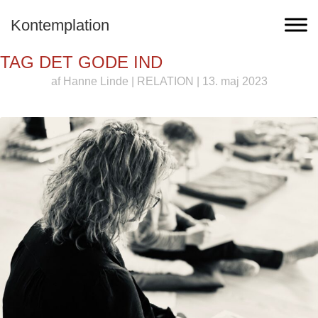
Kontemplation
TAG DET GODE IND
af
Hanne Linde
|
RELATION
| 13. maj 2023