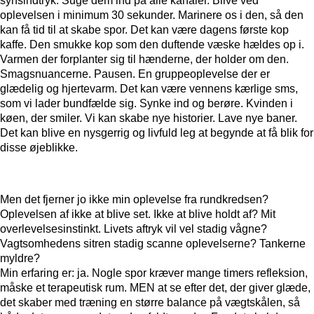
synsindtryk. Suge dem ind på alle kanaler. Blive ved
oplevelsen i minimum 30 sekunder. Marinere os i den, så den
kan få tid til at skabe spor. Det kan være dagens første kop
kaffe. Den smukke kop som den duftende væske hældes op i.
Varmen der forplanter sig til hænderne, der holder om den.
Smagsnuancerne. Pausen. En gruppeoplevelse der er
glædelig og hjertevarm. Det kan være vennens kærlige sms,
som vi lader bundfælde sig. Synke ind og berøre. Kvinden i
køen, der smiler. Vi kan skabe nye historier. Lave nye baner.
Det kan blive en nysgerrig og livfuld leg at begynde at få blik for
disse øjeblikke.
Men det fjerner jo ikke min oplevelse fra rundkredsen?
Oplevelsen af ikke at blive set. Ikke at blive holdt af? Mit
overlevelsesinstinkt. Livets aftryk vil vel stadig vågne?
Vagtsomhedens sitren stadig scanne oplevelserne? Tankerne
myldre?
Min erfaring er: ja. Nogle spor kræver mange timers refleksion,
måske et terapeutisk rum. MEN at se efter det, der giver glæde,
det skaber med træning en større balance på vægtskålen, så