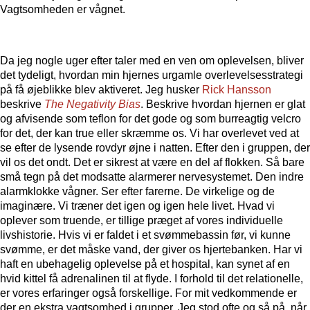
Vagtsomheden er vågnet.
Da jeg nogle uger efter taler med en ven om oplevelsen, bliver
det tydeligt, hvordan min hjernes urgamle overlevelsesstrategi
på få øjeblikke blev aktiveret. Jeg husker
Rick Hansson
beskrive
The Negativity Bias
. Beskrive hvordan hjernen er glat
og afvisende som teflon for det gode og som burreagtig velcro
for det, der kan true eller skræmme os. Vi har overlevet ved at
se efter de lysende rovdyr øjne i natten. Efter den i gruppen, der
vil os det ondt. Det er sikrest at være en del af flokken. Så bare
små tegn på det modsatte alarmerer nervesystemet. Den indre
alarmklokke vågner. Ser efter farerne. De virkelige og de
imaginære. Vi træner det igen og igen hele livet. Hvad vi
oplever som truende, er tillige præget af vores individuelle
livshistorie. Hvis vi er faldet i et svømmebassin før, vi kunne
svømme, er det måske vand, der giver os hjertebanken. Har vi
haft en ubehagelig oplevelse på et hospital, kan synet af en
hvid kittel få adrenalinen til at flyde. I forhold til det relationelle,
er vores erfaringer også forskellige. For mit vedkommende er
der en ekstra vagtsomhed i grupper. Jeg stod ofte og så på, når