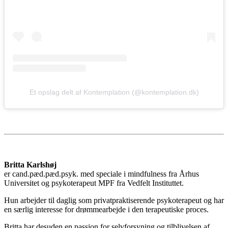
Et opslag delt af Kontemplation (@kontemplation.dk)
Britta Karlshøj
er cand.pæd.pæd.psyk. med speciale i mindfulness fra Århus
Universitet og psykoterapeut MPF fra Vedfelt Instituttet.
Hun arbejder til daglig som privatpraktiserende psykoterapeut og har
en særlig interesse for drømmearbejde i den terapeutiske proces.
Britta har desuden en passion for selvforsyning og tilblivelsen af