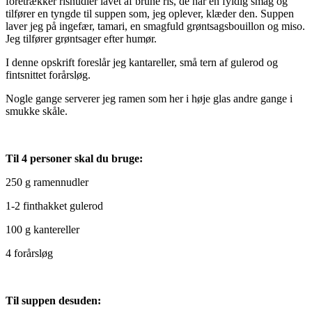
foretrækker risnudler lavet af brune ris, de har en fyldig smag og
tilfører en tyngde til suppen som, jeg oplever, klæder den. Suppen
laver jeg på ingefær, tamari, en smagfuld grøntsagsbouillon og miso.
Jeg tilfører grøntsager efter humør.
I denne opskrift foreslår jeg kantareller, små tern af gulerod og
fintsnittet forårsløg.
Nogle gange serverer jeg ramen som her i høje glas andre gange i
smukke skåle.
Til 4 personer skal du bruge:
250 g ramennudler
1-2 finthakket gulerod
100 g kantereller
4 forårsløg
Til suppen desuden: