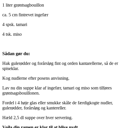
1 liter grøntsagbouillon
ca. 5 cm fintrevet ingefær
4 spsk. tamari
4 tsk. miso
Sådan gør du:
Hak gulerødder og forårsløg fint og orden kantarellerne, så de er
spiseklar.
Kog nudlerne efter posens anvisning.
Lav nu din suppe klar af ingefær, tamari og miso som tilføres
grøntsagsbouillonen.
Fordel i 4 høje glas eller smukke skåle de færdigkogte nudler,
gulerødder, forårsløg og kantereller.
Hæld 2,5 dl suppe over hver servering.
Voila din ramen er klar til at blive nydt.