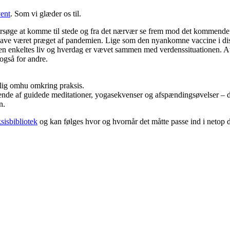
vent
. Som vi glæder os til.
, forsøge at komme til stede og fra det nærvær se frem mod det kommende 
åde have været præget af pandemien. Lige som den nyankomne vaccine i d
n enkeltes liv og hverdag er vævet sammen med verdenssituationen. At vi
også for andre.
lig omhu omkring praksis.
af guidede meditationer, yogasekvenser og afspændingsøvelser – der 
n.
sisbibliotek
og kan følges hvor og hvornår det måtte passe ind i netop d