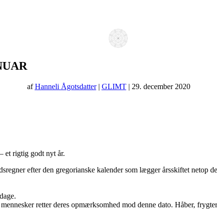
ANUAR
af
Hanneli Ågotsdatter
|
GLIMT
| 29. december 2020
– et rigtig godt nyt år.
idsregner efter den gregorianske kalender som lægger årsskiftet netop den
dage.
af mennesker retter deres opmærksomhed mod denne dato. Håber, frygter, l