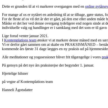
Dette er grunden til at vi markerer overgangen med en
online nytårse
For mange af os er nytåret en anledning til at se tilbage, gøre status
For de fleste af os vil det år der er gået, på den ene eller anden m
Måske er det her ved denne overgang tydeligere end nogen sinde at de
individuelle valg og handlinger er i samklang med det som er til gavn 
Lige forud venter januar 2021.
I
Kontemplations team
ønsker vi at markere denne måned med en sær
Vi er derfor gået sammen om at skabe en PRAKSISMÅNED – bestående 
kommende års første 31 dage lægges en ny praksis ud på hjemmeside
Alle meditationer og yogasessioner bliver frit tilgængelige i vores
prak
På gensyn på det nye års praksisrejse der begynder 1. januar.
Hjertelige hilsner
på vegne af Kontemplations team
Hanneli Ågotsdatter