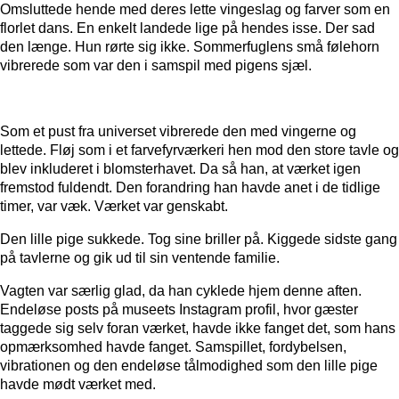
Omsluttede hende med deres lette vingeslag og farver som en
florlet dans. En enkelt landede lige på hendes isse. Der sad
den længe. Hun rørte sig ikke. Sommerfuglens små følehorn
vibrerede som var den i samspil med pigens sjæl.
Som et pust fra universet vibrerede den med vingerne og
lettede. Fløj som i et farvefyrværkeri hen mod den store tavle og
blev inkluderet i blomsterhavet. Da så han, at værket igen
fremstod fuldendt. Den forandring han havde anet i de tidlige
timer, var væk. Værket var genskabt.
Den lille pige sukkede. Tog sine briller på. Kiggede sidste gang
på tavlerne og gik ud til sin ventende familie.
Vagten var særlig glad, da han cyklede hjem denne aften.
Endeløse posts på museets Instagram profil, hvor gæster
taggede sig selv foran værket, havde ikke fanget det, som hans
opmærksomhed havde fanget. Samspillet, fordybelsen,
vibrationen og den endeløse tålmodighed som den lille pige
havde mødt værket med.