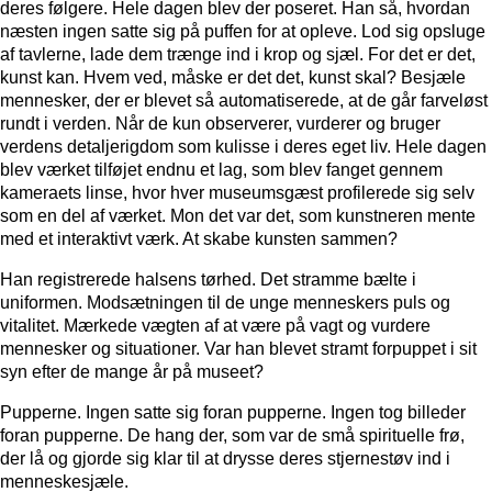
deres følgere. Hele dagen blev der poseret. Han så, hvordan
næsten ingen satte sig på puffen for at opleve. Lod sig opsluge
af tavlerne, lade dem trænge ind i krop og sjæl. For det er det,
kunst kan. Hvem ved, måske er det det, kunst skal? Besjæle
mennesker, der er blevet så automatiserede, at de går farveløst
rundt i verden. Når de kun observerer, vurderer og bruger
verdens detaljerigdom som kulisse i deres eget liv. Hele dagen
blev værket tilføjet endnu et lag, som blev fanget gennem
kameraets linse, hvor hver museumsgæst profilerede sig selv
som en del af værket. Mon det var det, som kunstneren mente
med et interaktivt værk. At skabe kunsten sammen?
Han registrerede halsens tørhed. Det stramme bælte i
uniformen. Modsætningen til de unge menneskers puls og
vitalitet. Mærkede vægten af at være på vagt og vurdere
mennesker og situationer. Var han blevet stramt forpuppet i sit
syn efter de mange år på museet?
Pupperne. Ingen satte sig foran pupperne. Ingen tog billeder
foran pupperne. De hang der, som var de små spirituelle frø,
der lå og gjorde sig klar til at drysse deres stjernestøv ind i
menneskesjæle.