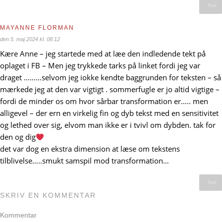
Svar
MAYANNE FLORMAN
den 5. maj 2024 kl. 08:12
Kære Anne – jeg startede med at læe den indledende tekt på
oplaget i FB – Men jeg trykkede tarks på linket fordi jeg var
draget ………selvom jeg iokke kendte baggrunden for teksten – så
mærkede jeg at den var vigtigt . sommerfugle er jo altid vigtige –
fordi de minder os om hvor sårbar transformation er….. men
alligevel – der ern en virkelig fin og dyb tekst med en sensitivitet
og lethed over sig, elvom man ikke er i tvivl om dybden. tak for
den og dig
det var dog en ekstra dimension at læse om tekstens
tilblivelse…..smukt samspil mod transformation…
Svar
SKRIV EN KOMMENTAR
Kommentar