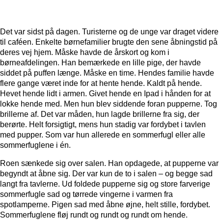
Det var sidst på dagen. Turisterne og de unge var draget videre
til caféen. Enkelte børnefamilier brugte den sene åbningstid på
deres vej hjem. Måske havde de årskort og kom i
børneafdelingen. Han bemærkede en lille pige, der havde
siddet på puffen længe. Måske en time. Hendes familie havde
flere gange været inde for at hente hende. Kaldt på hende.
Hevet hende lidt i armen. Givet hende en Ipad i hånden for at
lokke hende med. Men hun blev siddende foran pupperne. Tog
brillerne af. Det var måden, hun lagde brillerne fra sig, der
berørte. Helt forsigtigt, mens hun stadig var fordybet i tavlen
med pupper. Som var hun allerede en sommerfugl eller alle
sommerfuglene i én.
Roen sænkede sig over salen. Han opdagede, at pupperne var
begyndt at åbne sig. Der var kun de to i salen – og begge sad
langt fra tavlerne. Ud foldede pupperne sig og store farverige
sommerfugle sad og tørrede vingerne i varmen fra
spotlamperne. Pigen sad med åbne øjne, helt stille, fordybet.
Sommerfuglene fløj rundt og rundt og rundt om hende.