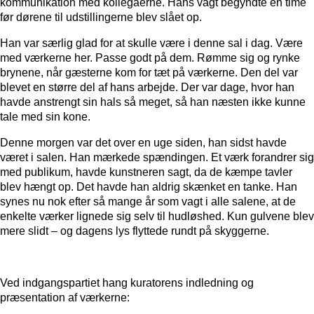
kommunikation med kollegaerne. Hans vagt begyndte en time
før dørene til udstillingerne blev slået op.
Han var særlig glad for at skulle være i denne sal i dag. Være
med værkerne her. Passe godt på dem. Rømme sig og rynke
brynene, når gæsterne kom for tæt på værkerne. Den del var
blevet en større del af hans arbejde. Der var dage, hvor han
havde anstrengt sin hals så meget, så han næsten ikke kunne
tale med sin kone.
Denne morgen var det over en uge siden, han sidst havde
været i salen. Han mærkede spændingen. Et værk forandrer sig
med publikum, havde kunstneren sagt, da de kæmpe tavler
blev hængt op. Det havde han aldrig skænket en tanke. Han
synes nu nok efter så mange år som vagt i alle salene, at de
enkelte værker lignede sig selv til hudløshed. Kun gulvene blev
mere slidt – og dagens lys flyttede rundt på skyggerne.
Ved indgangspartiet hang kuratorens indledning og
præsentation af værkerne: