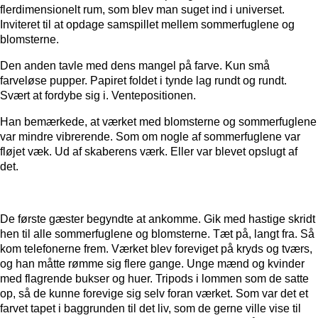
flerdimensionelt rum, som blev man suget ind i universet.
Inviteret til at opdage samspillet mellem sommerfuglene og
blomsterne.
Den anden tavle med dens mangel på farve. Kun små
farveløse pupper. Papiret foldet i tynde lag rundt og rundt.
Svært at fordybe sig i. Ventepositionen.
Han bemærkede, at værket med blomsterne og sommerfuglene
var mindre vibrerende. Som om nogle af sommerfuglene var
fløjet væk. Ud af skaberens værk. Eller var blevet opslugt af
det.
De første gæster begyndte at ankomme. Gik med hastige skridt
hen til alle sommerfuglene og blomsterne. Tæt på, langt fra. Så
kom telefonerne frem. Værket blev foreviget på kryds og tværs,
og han måtte rømme sig flere gange. Unge mænd og kvinder
med flagrende bukser og huer. Tripods i lommen som de satte
op, så de kunne forevige sig selv foran værket. Som var det et
farvet tapet i baggrunden til det liv, som de gerne ville vise til