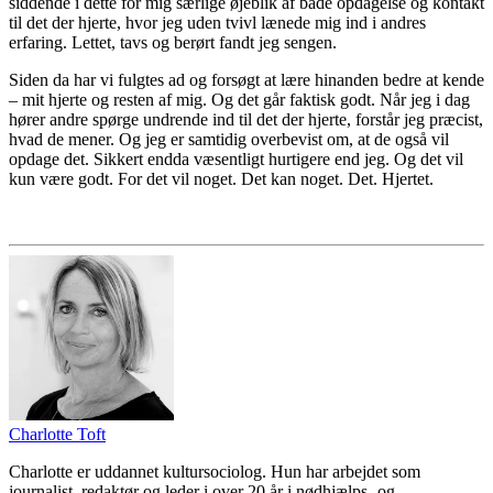
siddende i dette for mig særlige øjeblik af både opdagelse og kontakt
til det der hjerte, hvor jeg uden tvivl lænede mig ind i andres
erfaring. Lettet, tavs og berørt fandt jeg sengen.
Siden da har vi fulgtes ad og forsøgt at lære hinanden bedre at kende
– mit hjerte og resten af mig. Og det går faktisk godt. Når jeg i dag
hører andre spørge undrende ind til det der hjerte, forstår jeg præcist,
hvad de mener. Og jeg er samtidig overbevist om, at de også vil
opdage det. Sikkert endda væsentligt hurtigere end jeg. Og det vil
kun være godt. For det vil noget. Det kan noget. Det. Hjertet.
Charlotte Toft
Charlotte er uddannet kultursociolog. Hun har arbejdet som
journalist, redaktør og leder i over 20 år i nødhjælps- og