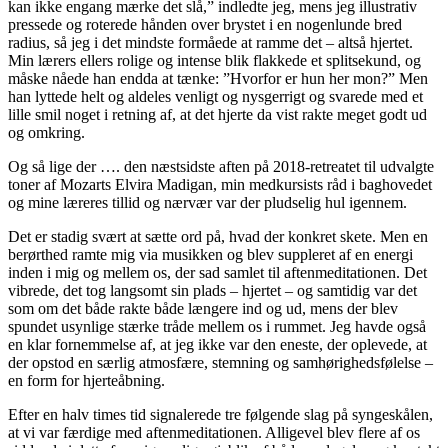
kan ikke engang mærke det slå,” indledte jeg, mens jeg illustrativ
pressede og roterede hånden over brystet i en nogenlunde bred
radius, så jeg i det mindste formåede at ramme det – altså hjertet.
Min lærers ellers rolige og intense blik flakkede et splitsekund, og
måske nåede han endda at tænke: ”Hvorfor er hun her mon?” Men
han lyttede helt og aldeles venligt og nysgerrigt og svarede med et
lille smil noget i retning af, at det hjerte da vist rakte meget godt ud
og omkring.
Og så lige der …. den næstsidste aften på 2018-retreatet til udvalgte
toner af Mozarts Elvira Madigan, min medkursists råd i baghovedet
og mine læreres tillid og nærvær var der pludselig hul igennem.
Det er stadig svært at sætte ord på, hvad der konkret skete. Men en
berørthed ramte mig via musikken og blev suppleret af en energi
inden i mig og mellem os, der sad samlet til aftenmeditationen. Det
vibrede, det tog langsomt sin plads – hjertet – og samtidig var det
som om det både rakte både længere ind og ud, mens der blev
spundet usynlige stærke tråde mellem os i rummet. Jeg havde også
en klar fornemmelse af, at jeg ikke var den eneste, der oplevede, at
der opstod en særlig atmosfære, stemning og samhørighedsfølelse –
en form for hjerteåbning.
Efter en halv times tid signalerede tre følgende slag på syngeskålen,
at vi var færdige med aftenmeditationen. Alligevel blev flere af os