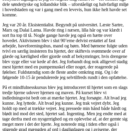
dele sønderjyske og lollandske blik – uforståeligt og halvfarligt miljø
i hovedstaden og var i gang med en levevis, hun ikke helt havde set
komme.
Jeg var 20 år. Eksistentialist. Begyndt på universitet. Læste Sartre,
Marx og Dalai Lama. Havde ring i næsen, lilla hår og var klædt i
sort fra top til tå. Nogle gange havde jeg også en hætte over
hovedet. Aktivismen blev i slut 90’erne delvist erstattet af fast
arbejde, haveforeningshus, mand og børn. Med børnene fulgte uden
tvivl en særlig insisteren fra hjertet, der skiftevis svømmede over af
glæde og kærlighed eller gjorde ondt af bekymringer, hvis drengene
blev syge eller var kede af det. Jeg forbandt dog nok alligevel stadig
mest hjertet med en pumpemuskel eller noget, der reagerede på
følelser. Fuldstændig som de fleste andre omkring mig. Og i de
følgende 10-15 år pendulerede jeg selvtilfreds rundt i den opfattelse.
På et mindfulnesskursus blev jeg introduceret til hjertet som en slags
tredje hjerne udover hjernen og maven. På kurset blev vi
indledningsvist bedt om at mærke hjertet. Jeg forsøgte. Alt hvad jeg
kunne. Jeg lyttede. Alt hvad jeg kunne. Jeg trak vejret dybt. Jeg
holdt op med at trække vejret. Jeg pressede min hånd både hårdt og
blødt ind mod det sted, hjertet sad. Ingenting. Men jeg endte med at
tage derfra med en nysgerrighed og en oplevelse af, at der gemte sig
meget mere i det der hjerte. Jeg noterede mig i tiden efter også i
stigende grad mængden af ord i dagligdagen og i aviserne, der