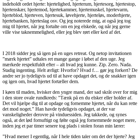
indeholdt ordet hjerte: hjertelighed, hjerterum, hjertesorg, hjertestop,
hjertenskær, hjertemod, hjertekammer, hjertemuskel, hjertevarm,
hjerteblod, hjerteven, hjertesuk, løvehjerte, hjerteløs, moderhjerte,
hjertebanken, hjerteslag osv. Og jeg noterede mig, at også jeg tog
mig til hjertet, når jeg fortalte om en jeg elskede, og når jeg gerne
ville vise taknemmelighed, eller jeg blev rørt eller ked af det.
I 2018 sidder jeg så igen på en uges retreat. Og netop invitationen
”mærk hjertet” udtales ret mange gange i løbet af den uge. Jeg
mærkede respektfuldt efter – alt hvad jeg kunne. Zip. Zero. Nada.
Stadig ingenting. Helt ærligt: Hvorfor? Hvad f… gør jeg forkert? De
andre ser jo tydeligvis ud til at have opdaget det, og de snakker igen
og igen om, hvad hjertet fortæller dem.
I køen til maden, hvisker den yngre mand, der sad skråt over for mig
i den store ovale rundkreds: ”Tænk på en du elsker eller holder af.
Det vil hjælpe dig til at opdage og fornemme hjertet, når du kan rette
det mod noget.” Han havde tydeligvis opdaget, at der var
vanskeligheder derovre på vinduessiden. Jeg takkede, og synes
også, at det lød fornuftigt og følte også jeg fornemmede noget mere,
inden jeg et par timer senere tog plads i stolen foran min lærer:
”Hvad mener I egentlig, når I hele tiden taler om det der hjerte? Jeg