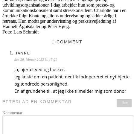
udviklingsorganisationer. I dag arbejder hun som presse- og
kommunikationskonsulent samt stresskonsulent. Charlotte har i en
årrække fulgt Kontemplations undervisning og sidder årligt i
retreats. Hun modtager undervisning og praksisvejledning af
Hanneli Ågotsdatter og Peter Høeg.
Foto: Lars Schmidt
1 COMMENT
HANNE
den 20. februar 2023 kl. 15:29
Ja, hjertet ved og husker.
Jeg læste om en patient, der fik indopereret et nyt hjerte
og ændrede personlighed.
En af grundene til, at jeg ikke tilmelder mig som donor
EFTERLAD EN KOMMENTAR
Svar
Kommentar