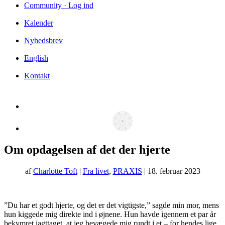
Community · Log ind
Kalender
Nyhedsbrev
English
Kontakt
Om opdagelsen af det der hjerte
af
Charlotte Toft
|
Fra livet
,
PRAXIS
| 18. februar 2023
”Du har et godt hjerte, og det er det vigtigste,” sagde min mor, mens
hun kiggede mig direkte ind i øjnene. Hun havde igennem et par år
bekymret iagttaget, at jeg bevægede mig rundt i et – for hendes lige