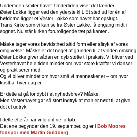
Undertiden smiler havet. Undertiden viser det tænder.
Øster Løkke ligger ved den yderste klit. Et sted ud for én af
høfderne ligger et Vester Løkke som havet har opslugt.
Trans Kirke som vi kan se fra Øster Løkke, lå engang midt i
sognet. Nu står kirken foruroligende tæt på kanten.
Måske tager vores bevidsthed altid form eller aftryk af vores
omgivelser. Måske er det noget af grunden til at vidden omkring
Øster Løkke giver sådan en dyb støtte til praksis. Vi bliver ved
Vesterhavet hele tiden mindet om hvor store kræfter vi danser
og praktiserer med.
Og vi bliver mindet om hvor små vi mennesker er – om hvor
kostbar hver dag er.
Er dette at gå for dybt i et nyhedsbrev? Måske.
Men Vesterhavet gør så stort indtryk at man er nødt til at give
det et udtryk.
I dette efterår har vi to online forløb:
Det ene begynder den 19. september, og er
I Bob Moores
fodspor
med Martin Guldberg
.