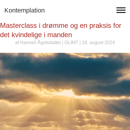
Kontemplation
Masterclass i drømme og en praksis for
det kvindelige i manden
af
Hanneli Ågotsdatter
|
GLIMT
| 18. august 2024