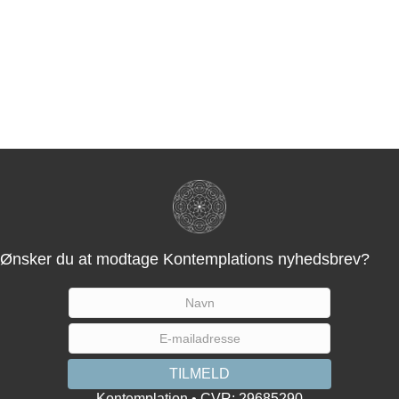
Ønsker du at modtage Kontemplations nyhedsbrev?
Kontemplation • CVR: 29685290