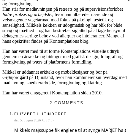
og formgivning.
Han står for madlavningen på retreats og på supervisionsforløbet
Indre praksis og arbejdsliv
, hvor han tilbereder nærende og
velsmagende vegetarmad med fokus på økologi, æstetik og
sanselighed. Mikkels køkken er udogmatisk og har blik for både
smag og mæthed – og han bestræber sig altid på at tage hensyn til
deltagernes særlige behov ved allergier og intolerancer. Mange af
hans opskrifter findes på Kontemplations blog.
Han har været med til at forme Kontemplations visuelle udtryk
gennem en årrække og bidrager med grafisk design, fotografi og
formgivning på tværs af platformens formidling.
Mikkel er uddannet arkitekt og møbeldesigner og bor på
Grønjordgård på Djursland, hvor han kombinerer sin hverdag med
madlavning, snedkerarbejde, formgivning og klatring.
Han har været engageret i Kontemplation siden 2010.
2 COMMENTS
ELIZABETH HEINDORFF
den 5. august 2026 kl. 18:57
Mikkels majssuppe fik englene til at synge MARJET højt i