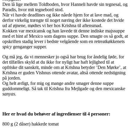
Den lå lige mellem Toldboden, hvor Hanneli havde sin tegnesal, og
Paradis, hvor mit tegnebord stod.
Når vi havde deadlines og ikke nåede hjem for at lave mad, og
derfor virkelig trængte til noget næring der ikke kostede det hvide
ud af øjnene, mødtes vi her hos Krishna til aftensmad.
Kokken var mexicansk og han lavede tit denne indiske majssuppe
med et hint af Mexico som dagens suppe. Den smagte os så godt, at
opskriften stadig lever i bedste velgående som en retreatkøkkenets
spicy
genganger supper.
Og må jeg, da vi mennesker jo også har brug for åndelig føde, for
det tilfælles skyld at du ikke for nyligt har haft lejlighed til at
opfriske dit sanskrit, minde om at Krishna betyder ’Den Mørke’, at
Krishna er guden Vishnus ottende avatar, altså ottende nedstigning
på jorden.
Og helt ærligt, for mig og mange andre smager denne suppe
guddommeligt. Så tak til Krishna fra Mejlgade og den mexicanske
sanyas
.
Her er hvad du behøver af ingredienser til 4 personer:
800 g (2 dåser) hakkede tomat