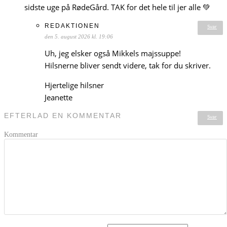
sidste uge på RødeGård. TAK for det hele til jer alle 💚
REDAKTIONEN
Svar
den 5. august 2026 kl. 19:06
Uh, jeg elsker også Mikkels majssuppe!
Hilsnerne bliver sendt videre, tak for du skriver.
Hjertelige hilsner
Jeanette
EFTERLAD EN KOMMENTAR
Svar
Kommentar