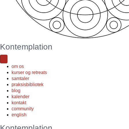
Kontemplation
om os
kurser og retreats
samtaler
praksisbibliotek
blog
kalender
kontakt
community
english
Kontemplation