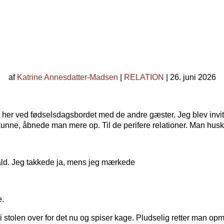
af
Katrine Annesdatter-Madsen
|
RELATION
| 26. juni 2026
her ved fødselsdagsbordet med de andre gæster. Jeg blev inviter
e kunne, åbnede man mere op. Til de perifere relationer. Man husk
fald. Jeg takkede ja, mens jeg mærkede
e.
er i stolen over for det nu og spiser kage. Pludselig retter m