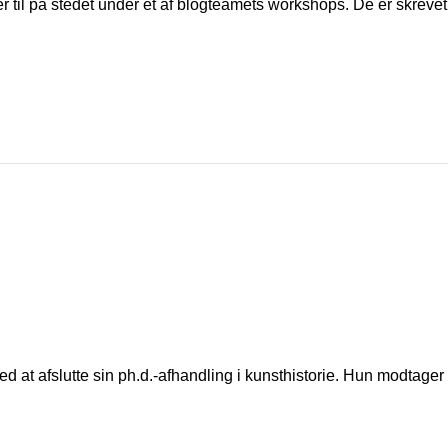
iver til på stedet under et af blogteamets workshops. De er skreve
d at afslutte sin ph.d.-afhandling i kunsthistorie. Hun modtager