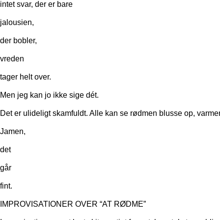
intet svar, der er bare
jalousien,
der bobler,
vreden
tager helt over.
Men jeg kan jo ikke sige dét.
Det er ulideligt skamfuldt. Alle kan se rødmen blusse op, varme
Jamen,
det
går
fint.
IMPROVISATIONER OVER “AT RØDME”