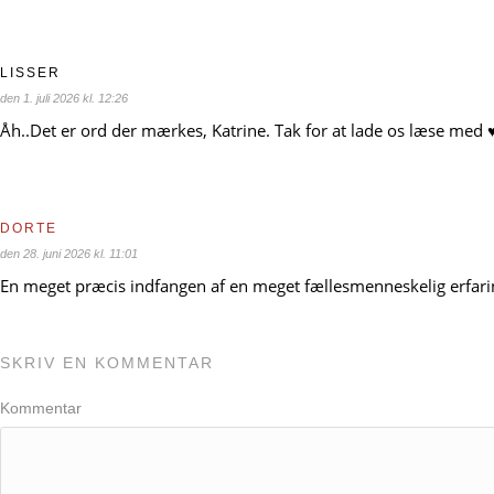
LISSER
den 1. juli 2026 kl. 12:26
Åh..Det er ord der mærkes, Katrine. Tak for at lade os læse med
♥
DORTE
den 28. juni 2026 kl. 11:01
En meget præcis indfangen af en meget fællesmenneskelig erfarin
SKRIV EN KOMMENTAR
Kommentar