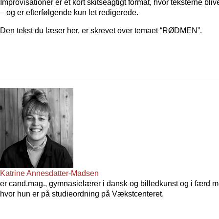
Improvisationer er et kort skitseagtigt format, hvor teksterne bl
– og er efterfølgende kun let redigerede.
Den tekst du læser her, er skrevet over temaet “RØDMEN”.
Katrine Annesdatter-Madsen
er cand.mag., gymnasielærer i dansk og billedkunst og i færd me
hvor hun er på studieordning på Vækstcenteret.