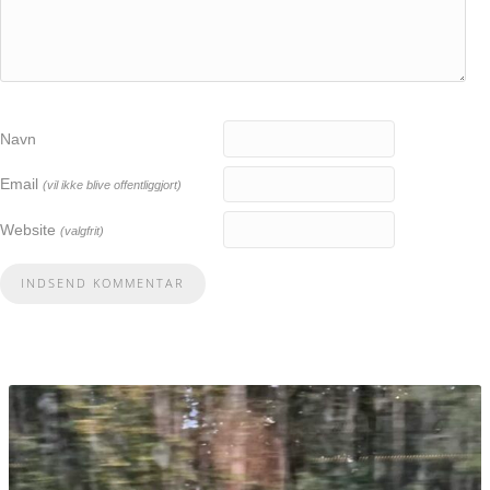
Navn
Email
(vil ikke blive offentliggjort)
Website
(valgfrit)