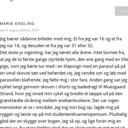
Svar
MARIE ENGLING
den 5. august 2024 kl. 23:07
Jeg bærer sådanne billeder med mig. Et fra jeg var 16 og et fra
jeg var 18, og desuden et fra jeg var 31 eller 32.
Det skete jo ingenting, har jeg tænkt alle årene. Intet bortset fra,
at jeg de to første gange styrtede hjem, den ene gang med en lille
pige, som jeg kørte tur med i en klapvogn med en parasol på på
en smal skovsti tæt ved befærdet vej. Jeg vendte om og løb med
parasollen blafrende. Jeg følte mig i stor fare. Anden gang var jeg
cyklet langt gennem skoven i shorts og badedragt til Moesgaard
Strand, hvor jeg smed min cykel og bredte et tæppe ud på den
græsklædte skråning mellem enebærbuskene. Der var ingen
mennesker at se i området. Jeg tog min bog op, lagde mig på
ryggen og læste op på mit studentereksamenspensum. Pludselig
gled der en skygge over bogen. Jeg så op, og lige foran mig en
meter ca. fra mine fødder stod der en skrævende mand med sit