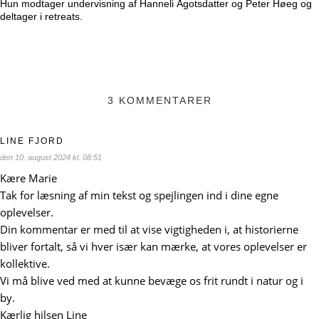
Hun modtager undervisning af Hanneli Ågotsdatter og Peter Høeg og
deltager i retreats.
3 KOMMENTARER
LINE FJORD
den 10. august 2024 kl. 08:51
Kære Marie
Tak for læsning af min tekst og spejlingen ind i dine egne
oplevelser.
Din kommentar er med til at vise vigtigheden i, at historierne
bliver fortalt, så vi hver især kan mærke, at vores oplevelser er
kollektive.
Vi må blive ved med at kunne bevæge os frit rundt i natur og i
by.
Kærlig hilsen Line