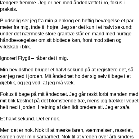
længere fremme. Jeg er her, med åndedrættet i ro, fokus i
praksis.
Pludselig ser jeg fra min øjenkrog en heftig bevægelse et par
meter fra mig, inde til højre. Jeg ser det kun i et halvt sekund:
under det nærmeste store grantræ står en mand med hurtige
håndbevægelser om sit blottede køn, front mod stien og
vildskab i blik.
Ignorer! Flygt! – råber det i mig.
Min bevidsthed bruger et halvt sekund på at registrere det, så
ser jeg ned i jorden. Mit åndedræt holder sig selv tilbage i et
øjeblik, og jeg ved, at jeg må væk.
Fokus tilbage på mit åndedræt. Jeg går raskt forbi manden med
mit blik fæstnet på det blomstrende træ, mens jeg trækker vejret
helt ned i jorden. I retning af den lidt bredere sti. Jeg er
safe.
Et halvt sekund. Det er nok.
Men det er nok. Nok til at mærke faren, væmmelsen, raseriet,
sorgen over min sårbarhed. Nok til at vreden over årtusinders