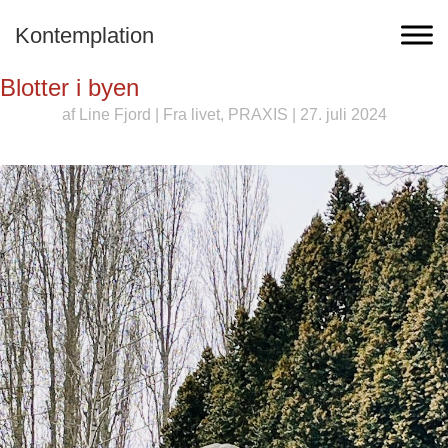
Kontemplation
Blotter i byen
af
Line Fjord
|
Fra livet
,
PRAXIS
| 27. juli 2024