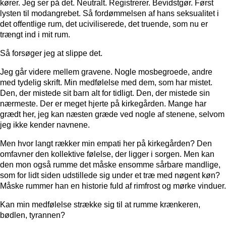
kører. Jeg ser på det. Neutralt. Registrerer. Bevidstgør. Først
lysten til modangrebet. Så fordømmelsen af hans seksualitet i
det offentlige rum, det uciviliserede, det truende, som nu er
trængt ind i mit rum.
Så forsøger jeg at slippe det.
Jeg går videre mellem gravene. Nogle mosbegroede, andre
med tydelig skrift. Min medfølelse med dem, som har mistet.
Den, der mistede sit barn alt for tidligt. Den, der mistede sin
nærmeste. Der er meget hjerte på kirkegården. Mange har
grædt her, jeg kan næsten græde ved nogle af stenene, selvom
jeg ikke kender navnene.
Men hvor langt rækker min empati her på kirkegården? Den
omfavner den kollektive følelse, der ligger i sorgen. Men kan
den mon også rumme det måske ensomme sårbare mandlige,
som for lidt siden udstillede sig under et træ med nøgent køn?
Måske rummer han en historie fuld af rimfrost og mørke vinduer.
Kan min medfølelse strække sig til at rumme krænkeren,
bødlen, tyrannen?