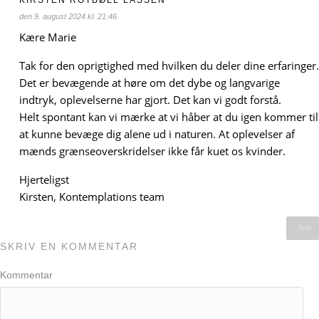
KIRSTEN ROTBØLL LASSEN
den 9. august 2024 kl. 21:46
Kære Marie
Tak for den oprigtighed med hvilken du deler dine erfaringer.
Det er bevægende at høre om det dybe og langvarige
indtryk, oplevelserne har gjort. Det kan vi godt forstå.
Helt spontant kan vi mærke at vi håber at du igen kommer til
at kunne bevæge dig alene ud i naturen. At oplevelser af
mænds grænseoverskridelser ikke får kuet os kvinder.
Hjerteligst
Kirsten, Kontemplations team
Svar
SKRIV EN KOMMENTAR
Kommentar