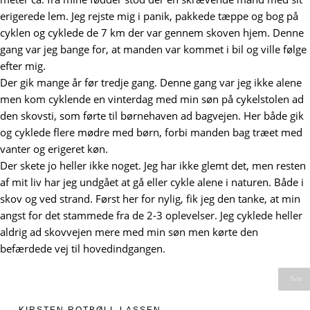
erigerede lem. Jeg rejste mig i panik, pakkede tæppe og bog på
cyklen og cyklede de 7 km der var gennem skoven hjem. Denne
gang var jeg bange for, at manden var kommet i bil og ville følge
efter mig.
Der gik mange år før tredje gang. Denne gang var jeg ikke alene
men kom cyklende en vinterdag med min søn på cykelstolen ad
den skovsti, som førte til børnehaven ad bagvejen. Her både gik
og cyklede flere mødre med børn, forbi manden bag træet med
vanter og erigeret køn.
Der skete jo heller ikke noget. Jeg har ikke glemt det, men resten
af mit liv har jeg undgået at gå eller cykle alene i naturen. Både i
skov og ved strand. Først her for nylig, fik jeg den tanke, at min
angst for det stammede fra de 2-3 oplevelser. Jeg cyklede heller
aldrig ad skovvejen mere med min søn men kørte den
befærdede vej til hovedindgangen.
Svar