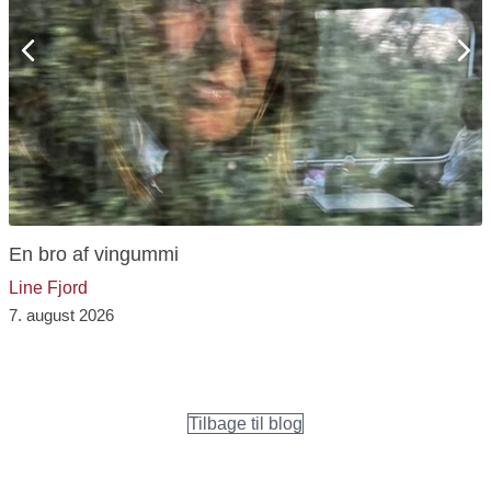
Previous
Ne
En bro af vingummi
Line Fjord
7. august 2026
Tilbage til blog