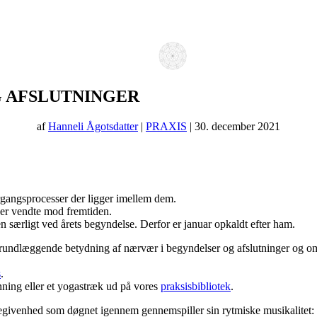
 AFSLUTNINGER
af
Hanneli Ågotsdatter
|
PRAXIS
| 30. december 2021
rgangsprocesser der ligger imellem dem.
der vendte mod fremtiden.
n særligt ved årets begyndelse. Derfor er januar opkaldt efter ham.
grundlæggende betydning af nærvær i begyndelser og afslutninger og o
s
.
nning eller et yogastræk ud på vores
praksisbibliotek
.
g begivenhed som døgnet igennem gennemspiller sin rytmiske musikalitet