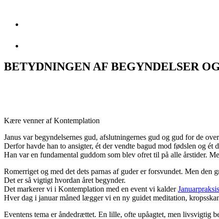
BETYDNINGEN AF BEGYNDELSER OG
Kære venner af Kontemplation
Janus var begyndelsernes gud, afslutningernes gud og gud for de ove
Derfor havde han to ansigter, ét der vendte bagud mod fødslen og ét 
Han var en fundamental guddom som blev ofret til på alle årstider. Me
Romerriget og med det dets parnas af guder er forsvundet. Men den 
Det er så vigtigt hvordan året begynder.
Det markerer vi i Kontemplation med en event vi kalder
Januarpraksi
Hver dag i januar måned lægger vi en ny guidet meditation, kropsska
Eventens tema er åndedrættet. En lille, ofte upåagtet, men livsvigti