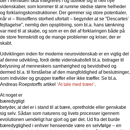
der i fremtiden skal integreres i og udvikle sig til helt nye
videnskaber, som kommer til at rumme stedse større helheder
og forklaringskonstruktioner. Der gemmer sig store potentialer,
når vi – filosoffens storhed ufortalt – begynder at se ”Descartes’
fejltagelse”, nemlig den opsplitning, som bl.a. hans tænkning
var med til at skabe, og som er en del af forklaringen både på
de store fremskridt og de mange problemer og kriser, der er
skabt.
Udviklingen inden for moderne neurovidenskab er en vigtig del
af denne udvikling, fordi dette videnskabsfelt bl.a. bidrager til
belysning af menneskers samhørighed og bevidsthed og
dermed bl.a. til forståelse af den mangfoldighed af beslutninger,
som individer og grupper træffer eller ikke træffer. Se bl.a.
Andreas Roepstorffs artikel
‘At tale med træer’
.
At noget er
bæredygtigt
betyder, at det er i stand til at bære, opretholde eller genskabe
sig selv. Sådan som naturens og livets processer igennem
evolutionen uendeligt har gjort og gør det. Ud fra det burde
bæredygtighed i enhver henseende være en selvfølge – en