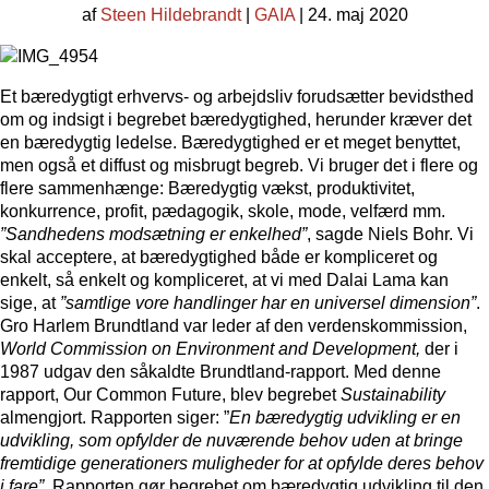
af
Steen Hildebrandt
|
GAIA
| 24. maj 2020
Et bæredygtigt erhvervs- og arbejdsliv forudsætter bevidsthed
om og indsigt i begrebet bæredygtighed, herunder kræver det
en bæredygtig ledelse. Bæredygtighed er et meget benyttet,
men også et diffust og misbrugt begreb. Vi bruger det i flere og
flere sammenhænge: Bæredygtig vækst, produktivitet,
konkurrence, profit, pædagogik, skole, mode, velfærd mm.
”Sandhedens modsætning er enkelhed”
, sagde Niels Bohr. Vi
skal acceptere, at bæredygtighed både er kompliceret og
enkelt, så enkelt og kompliceret, at vi med Dalai Lama kan
sige, at
”samtlige vore handlinger har en universel dimension”
.
Gro Harlem Brundtland var leder af den verdenskommission,
World Commission on Environment and Development,
der i
1987 udgav den såkaldte Brundtland-rapport. Med denne
rapport, Our Common Future, blev begrebet
Sustainability
almengjort. Rapporten siger: ”
En bæredygtig udvikling er en
udvikling, som opfylder de nuværende behov uden at bringe
fremtidige generationers muligheder for at opfylde deres behov
i fare”
. Rapporten gør begrebet om bæredygtig udvikling til den