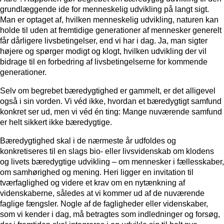
grundlæggende ide for menneskelig udvikling på langt sigt.
Man er optaget af, hvilken menneskelig udvikling, naturen kan
holde til uden at fremtidige generationer af mennesker generelt
får dårligere livsbetingelser, end vi har i dag. Ja, man sigter
højere og spørger modigt og klogt, hvilken udvikling der vil
bidrage til en forbedring af livsbetingelserne for kommende
generationer.
Selv om begrebet bæredygtighed er gammelt, er det alligevel
også i sin vorden. Vi véd ikke, hvordan et bæredygtigt samfund
konkret ser ud, men vi véd én ting: Mange nuværende samfund
er helt sikkert ikke bæredygtige.
Bæredygtighed skal i de nærmeste år udfoldes og
konkretiseres til en slags bio- eller livsvidenskab om klodens
og livets bæredygtige udvikling – om mennesker i fællesskaber,
om samhørighed og mening. Heri ligger en invitation til
tværfaglighed og videre et krav om en nytænkning af
videnskaberne, således at vi kommer ud af de nuværende
faglige fængsler. Nogle af de fagligheder eller videnskaber,
som vi kender i dag, må betragtes som indledninger og forsøg,