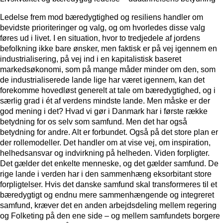
Ledelse frem mod bæredygtighed og resiliens handler om
bevidste prioriteringer og valg, og om hvorledes disse valg
føres ud i livet. I en situation, hvor to tredjedele af jordens
befolkning ikke bare ønsker, men faktisk er på vej igennem en
industrialisering, på vej ind i en kapitalistisk baseret
markedsøkonomi, som på mange måder minder om den, som
de industrialiserede lande lige har været igennem, kan det
forekomme hovedløst generelt at tale om bæredygtighed, og i
særlig grad i ét af verdens mindste lande. Men måske er der
god mening i det? Hvad vi gør i Danmark har i første række
betydning for os selv som samfund. Men det har også
betydning for andre. Alt er forbundet. Også på det store plan er
der rollemodeller. Det handler om at vise vej, om inspiration,
helhedsansvar og indvirkning på helheden. Viden forpligter.
Det gælder det enkelte menneske, og det gælder samfund. De
rige lande i verden har i den sammenhæng eksorbitant store
forpligtelser. Hvis det danske samfund skal transformeres til et
bæredygtigt og endnu mere sammenhængende og integreret
samfund, kræver det en anden arbejdsdeling mellem regering
og Folketing på den ene side – og mellem samfundets borgere