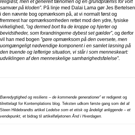
religiøst, men et generelt fænomen og en grundpræmis for vort
samvær på kloden”
.
På linje med Dalai Lama gør Jes Bertelsen
i den nævnte bog opmærksom på, at vi normalt først og
fremmest har opmærksomheden rettet mod den ydre, fysiske
virkelighed,
”og dermed bort fra de kroppe og hjerter og
bevidstheder, som forandringerne dybest set gælder”
, og derfor
vil han med bogen
”gøre opmærksom på den oversete, men
uomgængeligt nødvendige komponent i en samlet løsning på
den truende og løfterige situation, vi står i som menneskeart:
udviklingen af den menneskelige samhørighedsfølelse”
.
Bæredygtighed og resiliens – de kommende generationer”
er redigeret og
tilrettelagt for Kontemplations blog. Teksten udkom første gang som del af
Steen Hildebrandts artikel
Ledelse som et etisk og åndeligt anliggende – et
vendepunkt,
et bidrag til artikelføljetonen
Ånd i Hverdagen.