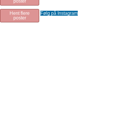
poster
Hent flere
Følg på Instagram
poster