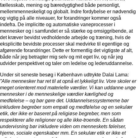
fællesskab, mening og bæredygtighed både personligt,
mellemmenneskeligt og globalt. Indre fordybelse er nødvendig
og vigtig på alle niveauer, for forandringer kommer også
indefra. De implicitte og automatiske vaneprocesser i
mennesker og i samfundet er så stærke og omsiggribende, at
det kræver bevidst vedholdende arbejde og træning, hvis de
eksplicitte bevidste processer skal medvirke til egentlige og
afgørende forandringer. Dette er formentlig det vigtigste af alt,
både når jeg betragter mig selv og mit eget liv, og når jeg
udvider perspektivet og taler om ledelse og lederuddannelse.
Under sit seneste besøg i København udtrykte Dalai Lama:
”Alle mennesker har ret til at opnå et lykkeligt liv.
Vore skoler er
meget orienteret mod materielle værdier. Vi kan uddanne unge
mennesker i de menneskelige værdier kærlighed og
medfølelse – og bør gøre det. Uddannelsessystemerne bør
inkludere begreber som empati og medfølelse og en sekulær
etik, der ikke er baseret på religiøse begreber, men som
respekterer alle religioner og alle ikke-troende. En sådan
undervisning bør inkludere viden om menneskets følelser,
hjerne, sociale egenskaber mm. En sekulær etik er ikke et