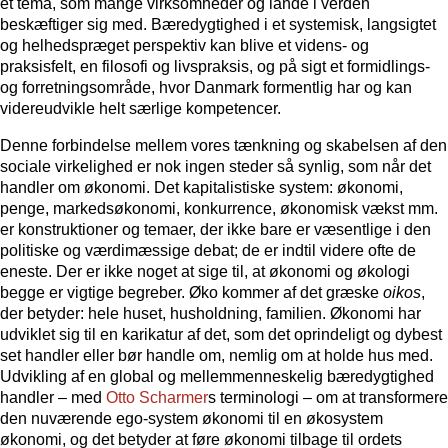
et tema, som mange virksomheder og lande i verden
beskæftiger sig med. Bæredygtighed i et systemisk, langsigtet
og helhedspræget perspektiv kan blive et videns- og
praksisfelt, en filosofi og livspraksis, og på sigt et formidlings-
og forretningsområde, hvor Danmark formentlig har og kan
videreudvikle helt særlige kompetencer.
Denne forbindelse mellem vores tænkning og skabelsen af den
sociale virkelighed er nok ingen steder så synlig, som når det
handler om økonomi. Det kapitalistiske system: økonomi,
penge, markedsøkonomi, konkurrence, økonomisk vækst mm.
er konstruktioner og temaer, der ikke bare er væsentlige i den
politiske og værdimæssige debat; de er indtil videre ofte de
eneste. Der er ikke noget at sige til, at økonomi og økologi
begge er vigtige begreber. Øko kommer af det græske
oikos
,
der betyder: hele huset, husholdning, familien. Økonomi har
udviklet sig til en karikatur af det, som det oprindeligt og dybest
set handler eller bør handle om, nemlig om at holde hus med.
Udvikling af en global og mellemmenneskelig bæredygtighed
handler – med
Otto Scharmer
s terminologi – om at transformere
den nuværende ego-system økonomi til en økosystem
økonomi, og det betyder at føre økonomi tilbage til ordets