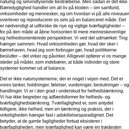
naturlig og selvindlysende bestræbelse. Men sådan er det ikke.
Bæredygtighed handler om alt liv på kloden – om samfund,
virksomheder og mennesker, og om hvordan vi på alle niveauer
overlever og reproducerer os selv på en balanceret måde. Det
er nødvendigt at udforske de nye og vigtige tværfagligheder –
for på den måde at åbne horisonten til mere menneskevenlige
og helhedsorienterede perspektiver. Vi ved det udmærket: Ting
hænger sammen. Hvad virksomheden gør, hvad der sker i
børnehaven, hvad jeg som forbruger gør, hvad politikerne
beslutter – det virker og påvirker. Alligevel opfører vi os mange
steder på måder, som indebærer, at både individer og store
systemer kommer ud af balance.
Det er ikke natursystemerne, der er noget i vejen med. Det er
vores tanker, holdninger, følelser, vurderinger, beslutninger – og
handlinger. Vi er i den grad i underskud for helhedstænkning.
Vi har ikke begreber og adfærdsformer for helheds- og
tværfaglighedstænkning. Tværfaglighed er, som antydet
tidligere, ikke helhed, men en tænkning og praksis, der i
virkeligheden hænger fast i adskillelsesparadigmet. Det
betyder, at de gamle fagligheder fortsat eksisterer i
tværfagligheden, men tværfaglighed kan være en trædesten