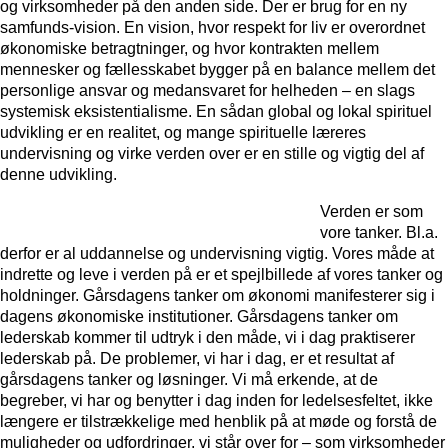
og virksomheder på den anden side. Der er brug for en ny
samfunds-vision. En vision, hvor respekt for liv er overordnet
økonomiske betragtninger, og hvor kontrakten mellem
mennesker og fællesskabet bygger på en balance mellem det
personlige ansvar og medansvaret for helheden – en slags
systemisk eksistentialisme. En sådan global og lokal spirituel
udvikling er en realitet, og mange spirituelle læreres
undervisning og virke verden over er en stille og vigtig del af
denne udvikling.
Verden er som
vore tanker. Bl.a.
derfor er al uddannelse og undervisning vigtig. Vores måde at
indrette og leve i verden på er et spejlbillede af vores tanker og
holdninger. Gårsdagens tanker om økonomi manifesterer sig i
dagens økonomiske institutioner. Gårsdagens tanker om
lederskab kommer til udtryk i den måde, vi i dag praktiserer
lederskab på. De problemer, vi har i dag, er et resultat af
gårsdagens tanker og løsninger. Vi må erkende, at de
begreber, vi har og benytter i dag inden for ledelsesfeltet, ikke
længere er tilstrækkelige med henblik på at møde og forstå de
muligheder og udfordringer, vi står over for – som virksomheder