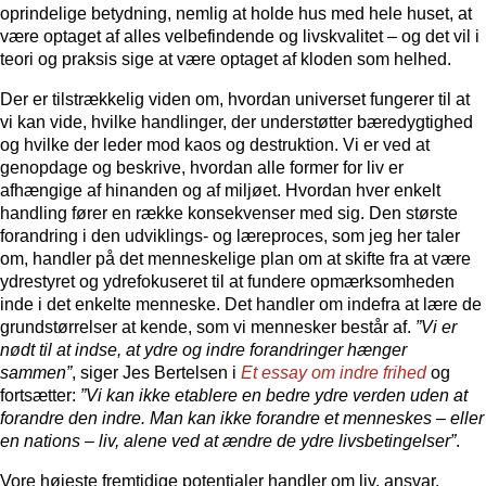
oprindelige betydning, nemlig at holde hus med hele huset, at
være optaget af alles velbefindende og livskvalitet – og det vil i
teori og praksis sige at være optaget af kloden som helhed.
Der er tilstrækkelig viden om, hvordan universet fungerer til at
vi kan vide, hvilke handlinger, der understøtter bæredygtighed
og hvilke der leder mod kaos og destruktion. Vi er ved at
genopdage og beskrive, hvordan alle former for liv er
afhængige af hinanden og af miljøet. Hvordan hver enkelt
handling fører en række konsekvenser med sig. Den største
forandring i den udviklings- og læreproces, som jeg her taler
om, handler på det menneskelige plan om at skifte fra at være
ydrestyret og ydrefokuseret til at fundere opmærksomheden
inde i det enkelte menneske. Det handler om indefra at lære de
grundstørrelser at kende, som vi mennesker består af.
”Vi er
nødt til at indse, at ydre og indre forandringer hænger
sammen”
, siger Jes Bertelsen i
Et essay om indre frihed
og
fortsætter:
”Vi kan ikke etablere en bedre ydre verden uden at
forandre den indre. Man kan ikke forandre et menneskes – eller
en nations – liv, alene ved at ændre de ydre livsbetingelser”
.
Vore højeste fremtidige potentialer handler om liv, ansvar,