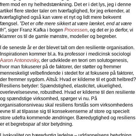
frem mod en ny helhedstænkning. Det er i det lys, jeg i denne
artikel flere steder taler om tværfaglighed, for jeg erkender, at
tværfaglighed også kan være et nyt og lidt mere bekvemt
fængsel.
”Det er ofte mere sikkert at være lænket, end at være
fri”
, siger Franz Kafka i bogen
Processen
, og det er jo derfor, vi
klamrer os til de gamle mønstre, modeller og begreber.
I de seneste år er der blevet talt om den resiliente organisation.
Inspirationen kommer bl.a. fra professor i medicinsk sociologi
Aaron Antonovsky
, der udviklede en teori om solutogenesis,
hvor man fokuserer på de faktorer, der støtter og fremmer
menneskeligt velbefindende i stedet for at fokusere på faktorer,
der fremmer sygdom. Altså: Hvad er kilderne til et godt helbred?
Resiliens betyder: Spændstighed, elasticitet, ukuelighed,
overlevelsesevne, robusthed. Hvad er kilderne til den resiliente
og spændstige virksomhed, spørger vi nu. På
organisationsniveau skal resiliens forstås som virksomhedens
evne til at tilpasse sig til konsekvenserne af store og specielt
store udefra kommende ændringer. Bæredygtighed og resiliens
er et begrebspar af stor betydning.
Livskvalitet og bæredygtig ledelse – uddannelsens betydning