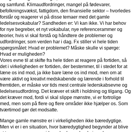
og samfund. Klimaudfordringer, mangel på fødevarer,
befolkningsvækst, fattigdom, den finansielle sektor – hvorledes
forstår og reagerer vi på disse temaer med det gamle
ledelsesvokabular? Sandheden er: Vi kan ikke. Vi har behov
for nye begreber, et nyt vokabular, nye referencerammer og
teorier, hvis vi skal forstå og håndtere de problemer og
udfordringer, som verden har i dag. Fx stiller vi hele tiden
spørgsmålet: Hvad er problemet? Måske skulle vi spørge:
Hvad er muligheden?
Vores evne til at skifte fra hele tiden at reagere på fortiden, så
det i virkeligheden er fortiden, der bestemmer, til i stedet for at
læne os ind mod, ja ikke bare læne os ind mod, men om at
være aktivt og kreativt medskabende og lærende i forhold til
fremtiden, er måske vor tids mest centrale lederskabsevne og
ledelsesudfordring. Det kræver et skift i holdning og tilgang. Og
det kræver mod, fordi vi skal slippe mønstre, vi er fortrolige
med, men som på flere og flere områder ikke hjælper os. Som
tværtimod gør det modsatte.
Mange gamle mønstre er i virkeligheden ikke bæredygtige.
Men vi er i en situation, hvor bæredygtighed begynder at blive