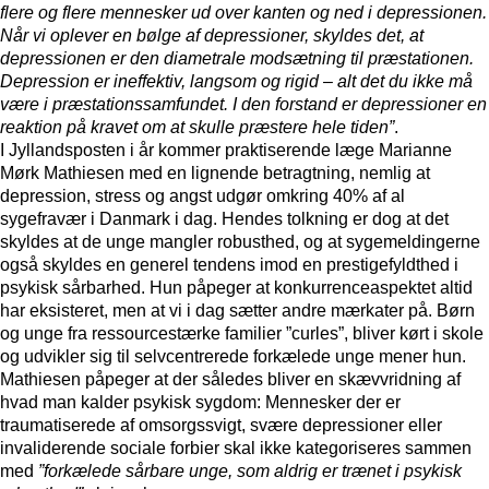
flere og flere mennesker ud over kanten og ned i depressionen.
Når vi oplever en bølge af depressioner, skyldes det, at
depressionen er den diametrale modsætning til præstationen.
Depression er ineffektiv, langsom og rigid – alt det du ikke må
være i præstationssamfundet. I den forstand er depressioner en
reaktion på kravet om at skulle præstere hele tiden”
.
I Jyllandsposten i år kommer praktiserende læge Marianne
Mørk Mathiesen med en lignende betragtning, nemlig at
depression, stress og angst udgør omkring 40% af al
sygefravær i Danmark i dag. Hendes tolkning er dog at det
skyldes at de unge mangler robusthed, og at sygemeldingerne
også skyldes en generel tendens imod en prestigefyldthed i
psykisk sårbarhed. Hun påpeger at konkurrenceaspektet altid
har eksisteret, men at vi i dag sætter andre mærkater på. Børn
og unge fra ressourcestærke familier ”curles”, bliver kørt i skole
og udvikler sig til selvcentrerede forkælede unge mener hun.
Mathiesen påpeger at der således bliver en skævvridning af
hvad man kalder psykisk sygdom: Mennesker der er
traumatiserede af omsorgssvigt, svære depressioner eller
invaliderende sociale forbier skal ikke kategoriseres sammen
med
”forkælede sårbare unge, som aldrig er trænet i psykisk