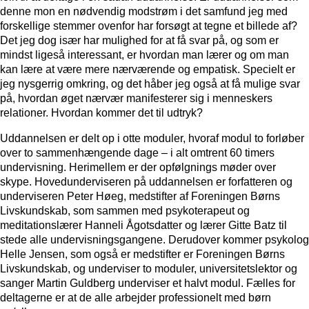
denne mon en nødvendig modstrøm i det samfund jeg med
forskellige stemmer ovenfor har forsøgt at tegne et billede af?
Det jeg dog især har mulighed for at få svar på, og som er
mindst ligeså interessant, er hvordan man lærer og om man
kan lære at være mere nærværende og empatisk. Specielt er
jeg nysgerrig omkring, og det håber jeg også at få mulige svar
på, hvordan øget nærvær manifesterer sig i menneskers
relationer. Hvordan kommer det til udtryk?
Uddannelsen er delt op i otte moduler, hvoraf modul to forløber
over to sammenhængende dage – i alt omtrent 60 timers
undervisning. Herimellem er der opfølgnings møder over
skype. Hovedunderviseren på uddannelsen er forfatteren og
underviseren Peter Høeg, medstifter af Foreningen Børns
Livskundskab, som sammen med psykoterapeut og
meditationslærer Hanneli Ågotsdatter og lærer Gitte Batz til
stede alle undervisningsgangene. Derudover kommer psykolog
Helle Jensen, som også er medstifter er Foreningen Børns
Livskundskab, og underviser to moduler, universitetslektor og
sanger Martin Guldberg underviser et halvt modul. Fælles for
deltagerne er at de alle arbejder professionelt med børn