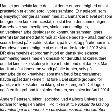
Uanset perspektiv lader det til at der er er bred enighed om at
præstation er et nøgleord i vores samfund. Et nøgleord, som
øjensynligt hænger sammen med at Danmark er blevet det som
betegnes en konkurrencestat; en stat hvori der sammenlignes.
Børnehaver sammenlignes, skoler sammenlignes,
universiteter, arbejdspladser og kommuner sammenlignes
internt i landet med det formål at kåre de bedste – altså dem der
scorer højest på karakterskalaen, på trivsel, og på økonomien.
Derudover sammenligner vi os med andre lande. I 2013 viste
DR eksempelvis et program hvori en dansk skoleklasse
sammenlignedes med en kinesisk for derudfra at konkludere
om det kinesiske skolesystem var bedre end det danske. Man
fandt ud af at kineserne vandt på alle fronter, selv på
samarbejde og kreativitet, som man forud for programmet
havde spået danskerne til at føre i. Det skabte grobund for
panik; var folkeskolen nu ikke god nok længere? Det lagde
også en fin grobund for skolereformen, som blev indført i 2014.
Anders Petersen, lektor i sociologi ved Aalborg Universitet
udtaler for nylig i en artikel i Politiken at
”De voksende krav og
forventninger til mennesker i præstationssamfundet skubber