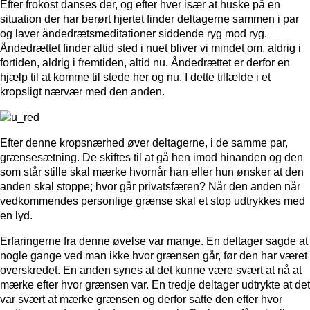
Efter frokost danses der, og efter hver især at huske på en
situation der har berørt hjertet finder deltagerne sammen i par
og laver åndedrætsmeditationer siddende ryg mod ryg.
Åndedrættet finder altid sted i nuet bliver vi mindet om, aldrig i
fortiden, aldrig i fremtiden, altid nu. Åndedrættet er derfor en
hjælp til at komme til stede her og nu. I dette tilfælde i et
kropsligt nærvær med den anden.
Efter denne kropsnærhed øver deltagerne, i de samme par,
grænsesætning. De skiftes til at gå hen imod hinanden og den
som står stille skal mærke hvornår han eller hun ønsker at den
anden skal stoppe; hvor går privatsfæren? Når den anden når
vedkommendes personlige grænse skal et stop udtrykkes med
en lyd.
Erfaringerne fra denne øvelse var mange. En deltager sagde at
nogle gange ved man ikke hvor grænsen går, før den har været
overskredet. En anden synes at det kunne være svært at nå at
mærke efter hvor grænsen var. En tredje deltager udtrykte at det
var svært at mærke grænsen og derfor satte den efter hvor