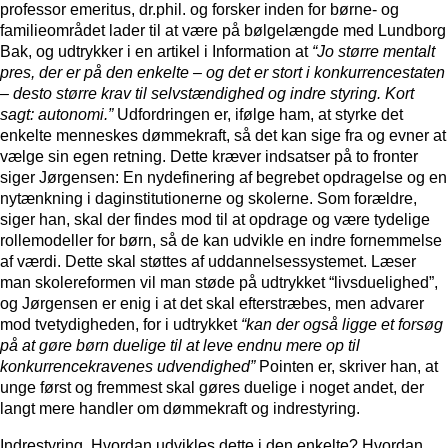
professor emeritus, dr.phil. og forsker inden for børne- og
familieområdet lader til at være på bølgelængde med Lundborg
Bak, og udtrykker i en artikel i Information at
“Jo større mentalt
pres, der er på den enkelte – og det er stort i konkurrencestaten
– desto større krav til selvstændighed og indre styring. Kort
sagt: autonomi.”
Udfordringen er, ifølge ham, at styrke det
enkelte menneskes dømmekraft, så det kan sige fra og evner at
vælge sin egen retning. Dette kræver indsatser på to fronter
siger Jørgensen: En nydefinering af begrebet opdragelse og en
nytænkning i daginstitutionerne og skolerne. Som forældre,
siger han, skal der findes mod til at opdrage og være tydelige
rollemodeller for børn, så de kan udvikle en indre fornemmelse
af værdi. Dette skal støttes af uddannelsessystemet. Læser
man skolereformen vil man støde på udtrykket “livsduelighed”,
og Jørgensen er enig i at det skal efterstræbes, men advarer
mod tvetydigheden, for i udtrykket
“kan der også ligge et forsøg
på at gøre børn duelige til at leve endnu mere op til
konkurrencekravenes udvendighed”
Pointen er, skriver han, at
unge først og fremmest skal gøres duelige i noget andet, der
langt mere handler om dømmekraft og indrestyring.
Indrestyring. Hvordan udvikles dette i den enkelte? Hvordan