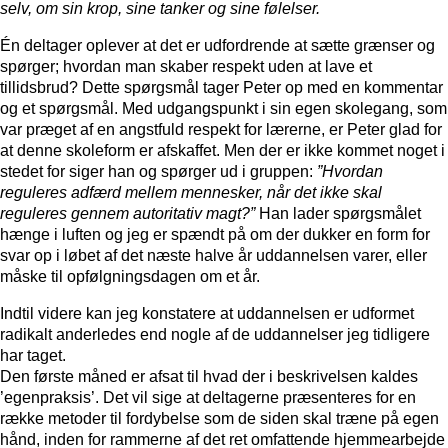
selv, om sin krop, sine tanker og sine følelser.
Én deltager oplever at det er udfordrende at sætte grænser og
spørger; hvordan man skaber respekt uden at lave et
tillidsbrud? Dette spørgsmål tager Peter op med en kommentar
og et spørgsmål. Med udgangspunkt i sin egen skolegang, som
var præget af en angstfuld respekt for lærerne, er Peter glad for
at denne skoleform er afskaffet. Men der er ikke kommet noget i
stedet for siger han og spørger ud i gruppen:
”Hvordan
reguleres adfærd mellem mennesker, når det ikke skal
reguleres gennem autoritativ magt?”
Han lader spørgsmålet
hænge i luften og jeg er spændt på om der dukker en form for
svar op i løbet af det næste halve år uddannelsen varer, eller
måske til opfølgningsdagen om et år.
Indtil videre kan jeg konstatere at uddannelsen er udformet
radikalt anderledes end nogle af de uddannelser jeg tidligere
har taget.
Den første måned er afsat til hvad der i beskrivelsen kaldes
’egenpraksis’. Det vil sige at deltagerne præsenteres for en
række metoder til fordybelse som de siden skal træne på egen
hånd, inden for rammerne af det ret omfattende hjemmearbejde