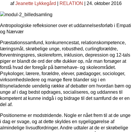
af
Jeanette Lykkegård
|
RELATION
| 24. oktober 2016
Antropologiske refleksioner over et uddannelsesforløb i Empati
og Nærvær
Præstationssamfund, konkurrencestat, relationskompetence,
læringsmål, skrøbelige unge, robusthed, curlingforældre,
forventningspres, skolereform, inklusion, depression og 12-tals
piger er blandt de ord der ofte dukker op, når man forsøger at
forstå hvad der foregår på børnehave- og skoleområdet.
Psykologer, lærere, forældre, elever, pædagoger, sociologer,
virksomhedsledere og mange flere blander sig i en
tilsyneladende uendelig række af debatter om hvordan børn og
unge af i dag bedst opdrages, socialiseres, og uddannes til
kompetent at kunne indgå i og bidrage til det samfund de er en
del af.
Positionerne er modstridende. Nogle er nået frem til at de unge
i dag er svage, og at dette skyldes en sygeliggørelse af
almindelige livsudfordringer. Andre udtaler at de er skrøbelige