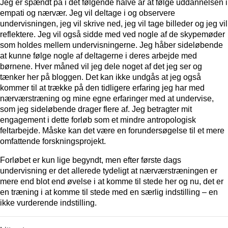
Jeg er spændt på i det følgende halve år at følge uddannelsen i
empati og nærvær. Jeg vil deltage i og observere
undervisningen, jeg vil skrive ned, jeg vil tage billeder og jeg vil
reflektere. Jeg vil også sidde med ved nogle af de skypemøder
som holdes mellem undervisningerne. Jeg håber sideløbende
at kunne følge nogle af deltagerne i deres arbejde med
børnene. Hver måned vil jeg dele noget af det jeg ser og
tænker her på bloggen. Det kan ikke undgås at jeg også
kommer til at trække på den tidligere erfaring jeg har med
nærværstræning og mine egne erfaringer med at undervise,
som jeg sideløbende drager flere af. Jeg betragter mit
engagement i dette forløb som et mindre antropologisk
feltarbejde. Måske kan det være en forundersøgelse til et mere
omfattende forskningsprojekt.
Forløbet er kun lige begyndt, men efter første dags
undervisning er det allerede tydeligt at nærværstræningen er
mere end blot end øvelse i at komme til stede her og nu, det er
en træning i at komme til stede med en særlig indstilling – en
ikke vurderende indstilling.