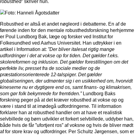
robusthed”
skriver hun.
Robusthed er altså et andet nøgleord i debatterne. En af de
førende inden for den mentale robusthedsforskning herhjemme
er Poul Lundborg Bak, læge og forsker ved Institut for
Folkesundhed ved Aarhus Universitet. Han udtrykker i en
artikel i Information at:
”Der bliver italesat rigtig mange
udfordringer i det at vokse op for tiden. Det gælder f.eks.
skolereformen og inklusion. Det gælder forestillingen om det
perfekte liv, presset fra de sociale medier og de
præstationsorienterede 12-talspiger. Det gælder
globaliseringen, der udmønter sig i en usikkerhed om, hvorvidt
kineserne nu er dygtigere end os, samt finans- og klimakrisen,
som gør folk bekymrede for fremtiden.”
Lundborg Baks
forskning peger på at det kræver robusthed at vokse op og
være i stand til at imødegå udfordringerne. Til information
forklarer han at robusthed handler om at have et realistisk
selvbillede og børn udvikler et forkert selvbillede, uddyber han,
både hvis de får ”ufortjent ros” af voksne og hvis de bliver mødt
af for store krav og udfordringer. Per Schultz Jørgensen, som er