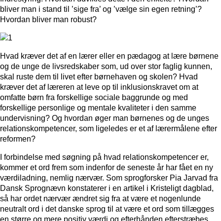
bliver man i stand til ’sige fra’ og ’vælge sin egen retning’?
Hvordan bliver man robust?
Hvad kræver det af en lærer eller en pædagog at lære børnene
og de unge de livsredskaber som, ud over stor faglig kunnen,
skal ruste dem til livet efter børnehaven og skolen? Hvad
kræver det af læreren at leve op til inklusionskravet om at
omfatte børn fra forskellige sociale baggrunde og med
forskellige personlige og mentale kvaliteter i den samme
undervisning? Og hvordan øger man børnenes og de unges
relationskompetencer, som ligeledes er et af lærermålene efter
reformen?
I forbindelse med søgning på hvad relationskompetencer er,
kommer et ord frem som indenfor de seneste år har fået en ny
værdiladning, nemlig nærvær. Som sprogforsker Pia Jarvad fra
Dansk Sprognævn konstaterer i en artikel i Kristeligt dagblad,
så har ordet nærvær ændret sig fra at være et nogenlunde
neutralt ord i det danske sprog til at være et ord som tillægges
en større og mere positiv værdi og efterhånden efterstræbes.