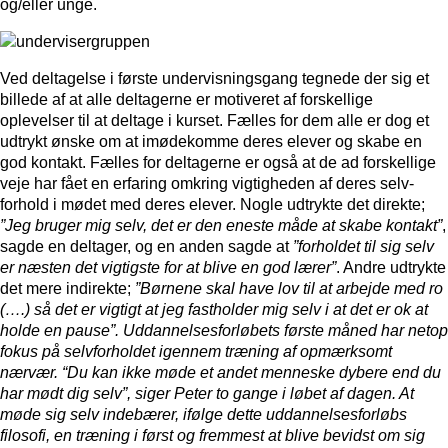
og/eller unge.
Ved deltagelse i første undervisningsgang tegnede der sig et
billede af at alle deltagerne er motiveret af forskellige
oplevelser til at deltage i kurset. Fælles for dem alle er dog et
udtrykt ønske om at imødekomme deres elever og skabe en
god kontakt. Fælles for deltagerne er også at de ad forskellige
veje har fået en erfaring omkring vigtigheden af deres selv-
forhold i mødet med deres elever. Nogle udtrykte det direkte;
”Jeg bruger mig selv, det er den eneste måde at skabe kontakt”
,
sagde en deltager, og en anden sagde at
”forholdet til sig selv
er næsten det vigtigste for at blive en god lærer”
. Andre udtrykte
det mere indirekte;
”Børnene skal have lov til at arbejde med ro
(….) så det er vigtigt at jeg fastholder mig selv i at det er ok at
holde en pause”. Uddannelsesforløbets første måned har netop
fokus på selvforholdet igennem træning af opmærksomt
nærvær.
“Du kan ikke møde et andet menneske dybere end du
har mødt dig selv”
, siger Peter to gange i løbet af dagen. At
møde sig selv indebærer, ifølge dette uddannelsesforløbs
filosofi, en træning i først og fremmest at blive bevidst om sig