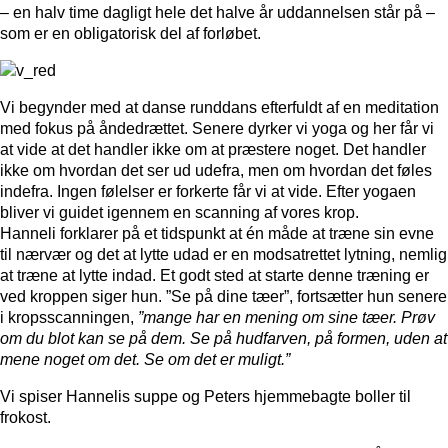
– en halv time dagligt hele det halve år uddannelsen står på –
som er en obligatorisk del af forløbet.
Vi begynder med at danse runddans efterfuldt af en meditation
med fokus på åndedrættet. Senere dyrker vi yoga og her får vi
at vide at det handler ikke om at præstere noget. Det handler
ikke om hvordan det ser ud udefra, men om hvordan det føles
indefra. Ingen følelser er forkerte får vi at vide. Efter yogaen
bliver vi guidet igennem en scanning af vores krop.
Hanneli forklarer på et tidspunkt at én måde at træne sin evne
til nærvær og det at lytte udad er en modsatrettet lytning, nemlig
at træne at lytte indad. Et godt sted at starte denne træning er
ved kroppen siger hun. ”Se på dine tæer”, fortsætter hun senere
i kropsscanningen,
”mange har en mening om sine tæer. Prøv
om du blot kan se på dem. Se på hudfarven, på formen, uden at
mene noget om det. Se om det er muligt.”
Vi spiser Hannelis suppe og Peters hjemmebagte boller til
frokost.