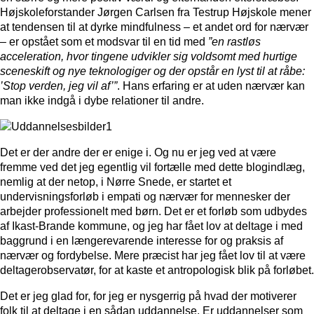
Højskoleforstander Jørgen Carlsen fra Testrup Højskole mener
at tendensen til at dyrke mindfulness – et andet ord for nærvær
– er opstået som et modsvar til en tid med
”en rastløs
acceleration, hvor tingene udvikler sig voldsomt med hurtige
sceneskift og nye teknologiger og der opstår en lyst til at råbe:
’Stop verden, jeg vil af’”
. Hans erfaring er at uden nærvær kan
man ikke indgå i dybe relationer til andre.
Det er der andre der er enige i. Og nu er jeg ved at være
fremme ved det jeg egentlig vil fortælle med dette blogindlæg,
nemlig at der netop, i Nørre Snede, er startet et
undervisningsforløb i empati og nærvær for mennesker der
arbejder professionelt med børn. Det er et forløb som udbydes
af Ikast-Brande kommune, og jeg har fået lov at deltage i med
baggrund i en længerevarende interesse for og praksis af
nærvær og fordybelse. Mere præcist har jeg fået lov til at være
deltagerobservatør, for at kaste et antropologisk blik på forløbet.
Det er jeg glad for, for jeg er nysgerrig på hvad der motiverer
folk til at deltage i en sådan uddannelse. Er uddannelser som