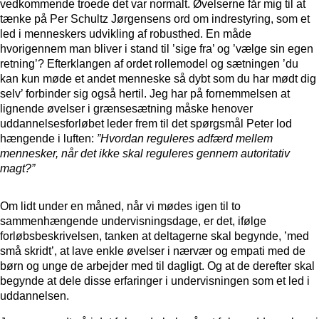
vedkommende troede det var normalt. Øvelserne får mig til at
tænke på Per Schultz Jørgensens ord om indrestyring, som et
led i menneskers udvikling af robusthed. En måde
hvorigennem man bliver i stand til ’sige fra’ og ’vælge sin egen
retning’? Efterklangen af ordet rollemodel og sætningen ’du
kan kun møde et andet menneske så dybt som du har mødt dig
selv’ forbinder sig også hertil. Jeg har på fornemmelsen at
lignende øvelser i grænsesætning måske henover
uddannelsesforløbet leder frem til det spørgsmål Peter lod
hængende i luften:
”Hvordan reguleres adfærd mellem
mennesker, når det ikke skal reguleres gennem autoritativ
magt?”
Om lidt under en måned, når vi mødes igen til to
sammenhængende undervisningsdage, er det, ifølge
forløbsbeskrivelsen, tanken at deltagerne skal begynde, ’med
små skridt’, at lave enkle øvelser i nærvær og empati med de
børn og unge de arbejder med til dagligt. Og at de derefter skal
begynde at dele disse erfaringer i undervisningen som et led i
uddannelsen.