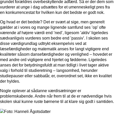
grundet forældres overbeskyttende adfærd. Så er der dem som
vurderer at unge i dag udsættes for et umenneskeligt pres fra
en konkurrencestat for hvilken kun det bedste er godt nok.
Og hvad er det bedste? Det er svært at sige, men generelt
gælder at i vores og mange lignende samfund ses ’op’ ofte
værende af højere værdi end ’ned’, ligesom ’aktiv’ ligeledes
sædvanligvis vurderes som bedre end ’passiv’. I skolen ses
disse værdigrundlag udtrykt eksempelvis ved at
læsefærdigheder og matematik anses for langt vigtigere end
kvaliteter såsom dansefærdigheder og venlighed – hovedet er
med andre ord vigtigere end hjertet og fødderne. Ligeledes
anses det for betydningsfuldt at man tidligt i livet tager aktive
valg i forhold til studieretning – langsomhed, herunder
studiepauser eller sabbatår, er, overordnet set, ikke en kvalitet
der hyldes.
Nogle oplever at sådanne værdisætninger er
problemskabende. Andre når frem til at de er nødvendige hvis
skolen skal kunne ruste børnene til at klare sig godt i samtiden.