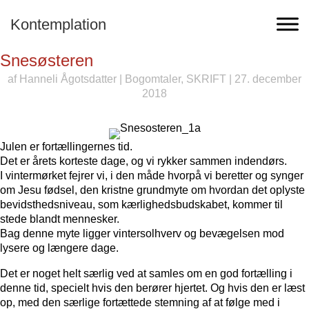
Kontemplation
Snesøsteren
af
Hanneli Ågotsdatter
|
Bogomtaler
,
SKRIFT
| 27. december
2018
Julen er fortællingernes tid.
Det er årets korteste dage, og vi rykker sammen indendørs.
I vintermørket fejrer vi, i den måde hvorpå vi beretter og synger
om Jesu fødsel, den kristne grundmyte om hvordan det oplyste
bevidsthedsniveau, som kærlighedsbudskabet, kommer til
stede blandt mennesker.
Bag denne myte ligger vintersolhverv og bevægelsen mod
lysere og længere dage.
Det er noget helt særlig ved at samles om en god fortælling i
denne tid, specielt hvis den berører hjertet. Og hvis den er læst
op, med den særlige fortættede stemning af at følge med i