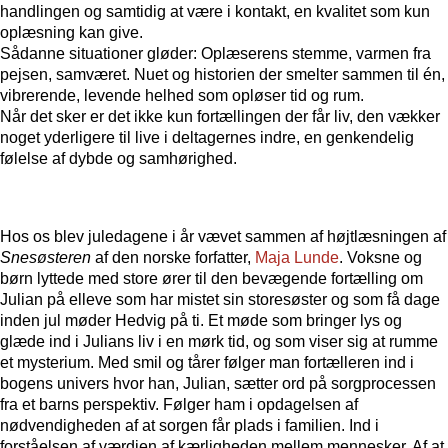
handlingen og samtidig at være i kontakt, en kvalitet som kun
oplæsning kan give.
Sådanne situationer gløder: Oplæserens stemme, varmen fra
pejsen, samværet. Nuet og historien der smelter sammen til én,
vibrerende, levende helhed som opløser tid og rum.
Når det sker er det ikke kun fortællingen der får liv, den vækker
noget yderligere til live i deltagernes indre, en genkendelig
følelse af dybde og samhørighed.
Hos os blev juledagene i år vævet sammen af højtlæsningen af
Snesøsteren
af den norske forfatter,
Maja Lunde
. Voksne og
børn lyttede med store ører til den bevægende fortælling om
Julian på elleve som har mistet sin storesøster og som få dage
inden jul møder Hedvig på ti. Et møde som bringer lys og
glæde ind i Julians liv i en mørk tid, og som viser sig at rumme
et mysterium. Med smil og tårer følger man fortælleren ind i
bogens univers hvor han, Julian, sætter ord på sorgprocessen
fra et barns perspektiv. Følger ham i opdagelsen af
nødvendigheden af at sorgen får plads i familien. Ind i
forståelsen af værdien af kærligheden mellem mennesker. Af at