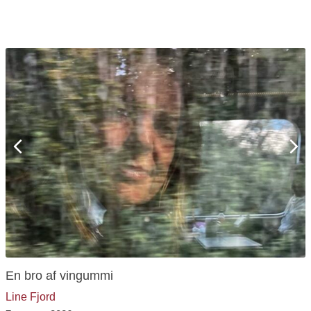
Previous
Ne
En bro af vingummi
Line Fjord