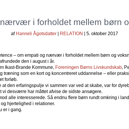
 nærvær i forholdet mellem børn 
af
Hanneli Ågotsdatter
|
RELATION
| 5. oktober 2017
etence – om empati og nærvær i forholdet mellem børn og voksn
afrundede den i august i år.
llem Ikast-Brande Kommune,
Foreningen Børns Livskundskab
, P
træning som en kort og koncentreret uddannelse – eller praksi
et forløb.
t den erfaringspulje vi sammen var ved at skabe, var for dyrebar
at vi desværre har måttet afvise de sidste ansøgere.
ge mod alle interesserede. Så endnu flere børn rundt omkring i 
 hjertelighed i relationer.
u er i gang.