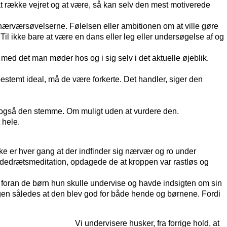
 at række vejret og at være, så kan selv den mest motiverede
nærværsøvelserne. Følelsen eller ambitionen om at ville gøre
 Til ikke bare at være en dans eller leg eller undersøgelse af og
ed det man møder hos og i sig selv i det aktuelle øjeblik.
t bestemt ideal, må de være forkerte. Det handler, siger den
d også den stemme. Om muligt uden at vurdere den.
 hele.
ikke er hver gang at der indfinder sig nærvær og ro under
 åndedrætsmeditation, opdagede de at kroppen var rastløs og
og foran de børn hun skulle undervise og havde indsigten om sin
ngen således at den blev god for både hende og børnene. Fordi
Vi undervisere husker, fra forrige hold, at