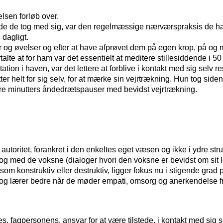
lsen forløb over.
lde de tog med sig, var den regelmæssige nærværspraksis de hav
 dagligt.
er og øvelser og efter at have afprøvet dem på egen krop, på og
rtalte at for ham var det essentielt at meditere stillesiddende i
n i haven, var det lettere at forblive i kontakt med sig selv re
nutter helt for sig selv, for at mærke sin vejrtrækning. Hun tog
il tre minutters åndedrætspauser med bevidst vejrtrækning.
autoritet, forankret i den enkeltes eget væsen og ikke i ydre stru
g med de voksne (dialoger hvori den voksne er bevidst om sit led
om konstruktiv eller destruktiv, ligger fokus nu i stigende grad 
og lærer bedre når de møder empati, omsorg og anerkendelse frem 
, fagpersonens, ansvar for at være tilstede, i kontakt med sig s