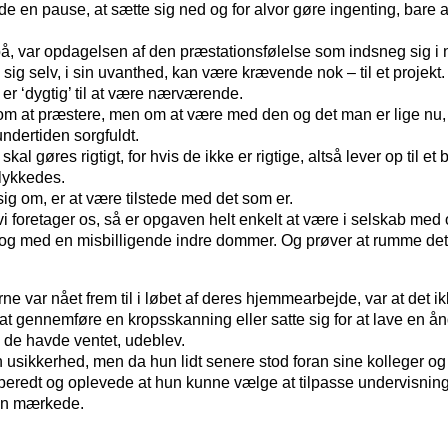
olde en pause, at sætte sig ned og for alvor gøre ingenting, bare
å, var opdagelsen af den præstationsfølelse som indsneg sig i 
sig selv, i sin uvanthed, kan være krævende nok – til et projekt.
r ‘dygtig’ til at være nærværende.
om at præstere, men om at være med den og det man er lige nu, m
ndertiden sorgfuldt.
al gøres rigtigt, for hvis de ikke er rigtige, altså lever op til e
 lykkedes.
ig om, er at være tilstede med det som er.
i foretager os, så er opgaven helt enkelt at være i selskab me
 og med en misbilligende indre dommer. Og prøver at rumme det
rne var nået frem til i løbet af deres hjemmearbejde, var at det 
r at gennemføre en kropsskanning eller satte sig for at lave en
e de havde ventet, udeblev.
en usikkerhed, men da hun lidt senere stod foran sine kolleger 
forberedt og oplevede at hun kunne vælge at tilpasse undervisni
hun mærkede.