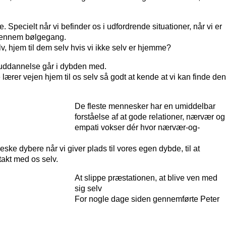
pecielt når vi befinder os i udfordrende situationer, når vi er
r igennem bølgegang.
v, hjem til dem selv hvis vi ikke selv er hjemme?
e uddannelse går i dybden med.
ærer vejen hjem til os selv så godt at kende at vi kan finde den
De fleste mennesker har en umiddelbar
forståelse af at gode relationer, nærvær og
empati vokser dér hvor nærvær-og-
ke dybere når vi giver plads til vores egen dybde, til at
takt med os selv.
At slippe præstationen, at blive ven med
sig selv
For nogle dage siden gennemførte Peter