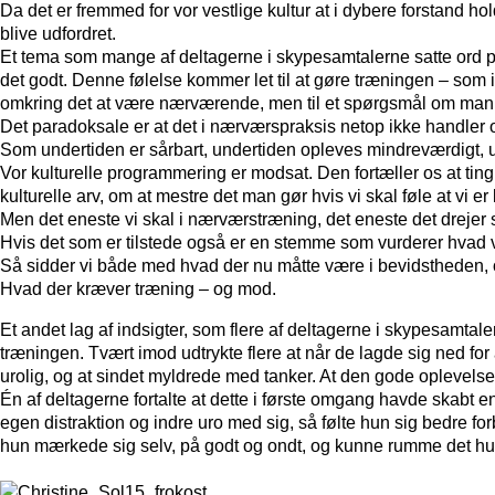
Da det er fremmed for vor vestlige kultur at i dybere forstand h
blive udfordret.
Et tema som mange af deltagerne i skypesamtalerne satte ord p
det godt. Denne følelse kommer let til at gøre træningen – som i 
omkring det at være nærværende, men til et spørgsmål om man e
Det paradoksale er at det i nærværspraksis netop ikke handler 
Som undertiden er sårbart, undertiden opleves mindreværdigt, u
Vor kulturelle programmering er modsat. Den fortæller os at ting sk
kulturelle arv, om at mestre det man gør hvis vi skal føle at vi er
Men det eneste vi skal i nærværstræning, det eneste det drejer s
Hvis det som er tilstede også er en stemme som vurderer hvad v
Så sidder vi både med hvad der nu måtte være i bevidstheden,
Hvad der kræver træning – og mod.
Et andet lag af indsigter, som flere af deltagerne i skypesamtale
træningen. Tvært imod udtrykte flere at når de lagde sig ned fo
urolig, og at sindet myldrede med tanker. At den gode oplevels
Én af deltagerne fortalte at dette i første omgang havde skabt 
egen distraktion og indre uro med sig, så følte hun sig bedre 
hun mærkede sig selv, på godt og ondt, og kunne rumme det 