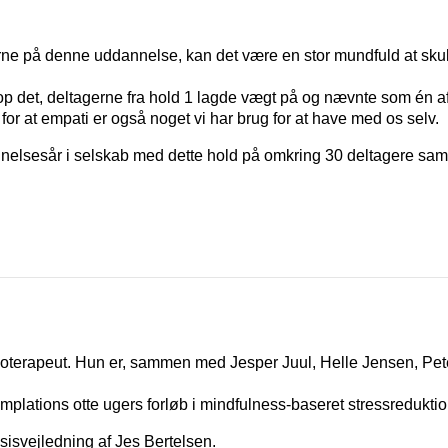
erne på denne uddannelse, kan det være en stor mundfuld at skulle
p det, deltagerne fra hold 1 lagde vægt på og nævnte som én af
or at empati er også noget vi har brug for at have med os selv.
nnelsesår i selskab med dette hold på omkring 30 deltagere samt
ykoterapeut. Hun er, sammen med Jesper Juul, Helle Jensen, Pe
mplations otte ugers forløb i mindfulness-baseret stressredukti
sisvejledning af Jes Bertelsen.