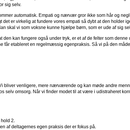
r sig selv.
ommer automatisk. Empati og nærvær gror ikke som hår og negle. S
ligt det er virkelig at fundere vores empati så dybt at den holde
rdan skal vi som voksne kunne hjælpe børn, som er ude af sig sel
t den kan fungere også under tryk, er et af de felter som denn
ne får etableret en regelmæssig egenpraksis. Så vi på den måde l
. Vi bliver venligere, mere nærværende og kan møde andre mennes
 selv omsorg. Når vi finder modet til at være i udistraheret kon
 hold 2.
en af deltagernes egen praksis der er fokus på.