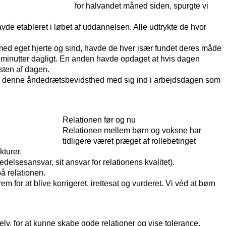
for halvandet måned siden, spurgte vi
de etableret i løbet af uddannelsen. Alle udtrykte de hvor
 med eget hjerte og sind, havde de hver især fundet deres måde
 50 minutter dagligt. En anden havde opdaget at hvis dagen
sten af dagen.
 siden denne åndedrætsbevidsthed med sig ind i arbejdsdagen som
Relationen før og nu
Relationen mellem børn og voksne har
tidligere været præget af rollebetinget
kturer.
elsesansvar, sit ansvar for relationens kvalitet).
på relationen.
for at blive korrigeret, irettesat og vurderet. Vi véd at børn
elv, for at kunne skabe gode relationer og vise tolerance,