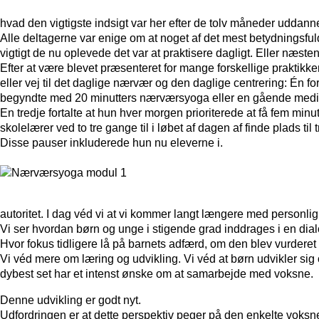
hvad den vigtigste indsigt var her efter de tolv måneder uddanne
Alle deltagerne var enige om at noget af det mest betydningsfu
vigtigt de nu oplevede det var at praktisere dagligt. Eller næsten
Efter at være blevet præsenteret for mange forskellige praktikk
eller vej til det daglige nærvær og den daglige centrering: Én fo
begyndte med 20 minutters nærværsyoga eller en gående meditatio
En tredje fortalte at hun hver morgen prioriterede at få fem mi
skolelærer ved to tre gange til i løbet af dagen af finde plads t
Disse pauser inkluderede hun nu eleverne i.
autoritet. I dag véd vi at vi kommer langt længere med personlig 
Vi ser hvordan børn og unge i stigende grad inddrages i en dialo
Hvor fokus tidligere lå på barnets adfærd, om den blev vurderet s
Vi véd mere om læring og udvikling. Vi véd at børn udvikler sig 
dybest set har et intenst ønske om at samarbejde med voksne.
Denne udvikling er godt nyt.
Udfordringen er at dette perspektiv peger på den enkelte voksnes