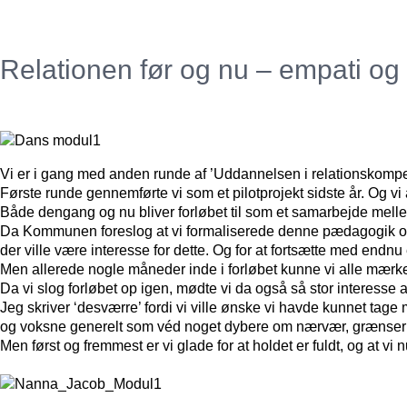
Relationen før og nu – empati og
Vi er i gang med anden runde af ’Uddannelsen i relationskomp
Første runde gennemførte vi som et pilotprojekt sidste år. Og vi 
Både dengang og nu bliver forløbet til som et samarbejde me
Da Kommunen foreslog at vi formaliserede denne pædagogik og 
der ville være interesse for dette. Og for at fortsætte med endnu 
Men allerede nogle måneder inde i forløbet kunne vi alle mærke a
Da vi slog forløbet op igen, mødte vi da også så stor interesse 
Jeg skriver ‘desværre’ fordi vi ville ønske vi havde kunnet ta
og voksne generelt som véd noget dybere om nærvær, grænser og
Men først og fremmest er vi glade for at holdet er fuldt, og at vi n