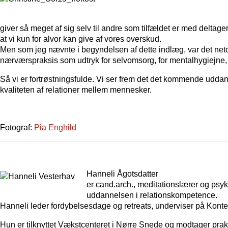
giver så meget af sig selv til andre som tilfældet er med deltag
at vi kun for alvor kan give af vores overskud.
Men som jeg nævnte i begyndelsen af dette indlæg, var det neto
nærværspraksis som udtryk for selvomsorg, for mentalhygiejne, f
Så vi er fortrøstningsfulde. Vi ser frem det det kommende udda
kvaliteten af relationer mellem mennesker.
Fotograf:
Pia Enghild
Hanneli Ågotsdatter
er cand.arch., meditationslærer og ps
uddannelsen i relationskompetence.
Hanneli leder fordybelsesdage og retreats, underviser på Konte
Hun er tilknyttet Vækstcenteret i Nørre Snede og modtager prak