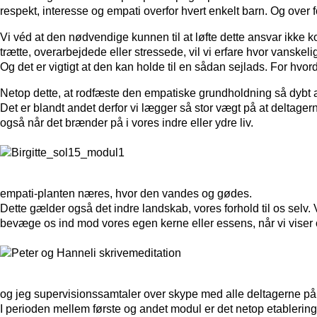
respekt, interesse og empati overfor hvert enkelt barn. Og over fo
Vi véd at den nødvendige kunnen til at løfte dette ansvar ikke k
trætte, overarbejdede eller stressede, vil vi erfare hvor vanske
Og det er vigtigt at den kan holde til en sådan sejlads. For hvo
Netop dette, at rodfæste den empatiske grundholdning så dybt a
Det er blandt andet derfor vi lægger så stor vægt på at deltager
også når det brænder på i vores indre eller ydre liv.
empati-planten næres, hvor den vandes og gødes.
Dette gælder også det indre landskab, vores forhold til os selv
bevæge os ind mod vores egen kerne eller essens, når vi viser os
og jeg supervisionssamtaler over skype med alle deltagerne på
I perioden mellem første og andet modul er det netop etablering