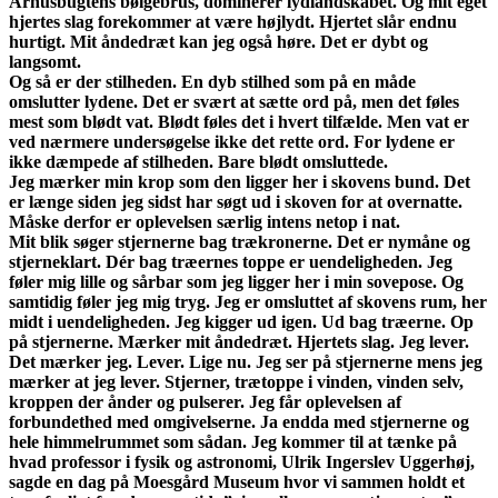
Århusbugtens bølgebrus, dominerer lydlandskabet. Og mit eget
hjertes slag forekommer at være højlydt. Hjertet slår endnu
hurtigt. Mit åndedræt kan jeg også høre. Det er dybt og
langsomt.
Og så er der stilheden. En dyb stilhed som på en måde
omslutter lydene. Det er svært at sætte ord på, men det føles
mest som blødt vat. Blødt føles det i hvert tilfælde. Men vat er
ved nærmere undersøgelse ikke det rette ord. For lydene er
ikke dæmpede af stilheden. Bare blødt omsluttede.
Jeg mærker min krop som den ligger her i skovens bund. Det
er længe siden jeg sidst har søgt ud i skoven for at overnatte.
Måske derfor er oplevelsen særlig intens netop i nat.
Mit blik søger stjernerne bag trækronerne. Det er nymåne og
stjerneklart. Dér bag træernes toppe er uendeligheden. Jeg
føler mig lille og sårbar som jeg ligger her i min sovepose. Og
samtidig føler jeg mig tryg. Jeg er omsluttet af skovens rum, her
midt i uendeligheden. Jeg kigger ud igen. Ud bag træerne. Op
på stjernerne. Mærker mit åndedræt. Hjertets slag. Jeg lever.
Det mærker jeg. Lever. Lige nu. Jeg ser på stjernerne mens jeg
mærker at jeg lever. Stjerner, trætoppe i vinden, vinden selv,
kroppen der ånder og pulserer. Jeg får oplevelsen af
forbundethed med omgivelserne. Ja endda med stjernerne og
hele himmelrummet som sådan. Jeg kommer til at tænke på
hvad professor i fysik og astronomi, Ulrik Ingerslev Uggerhøj,
sagde en dag på Moesgård Museum hvor vi sammen holdt et