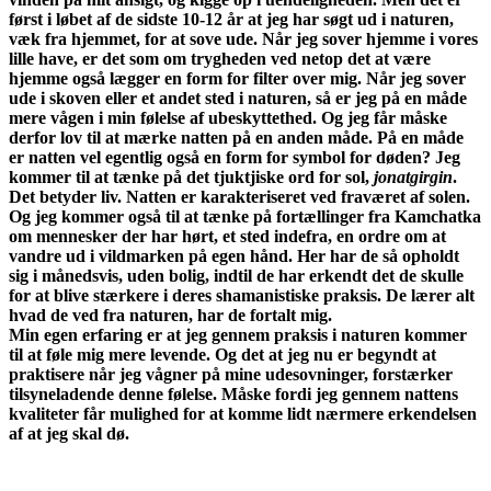
først i løbet af de sidste 10-12 år at jeg har søgt ud i naturen,
væk fra hjemmet, for at sove ude. Når jeg sover hjemme i vores
lille have, er det som om trygheden ved netop det at være
hjemme også lægger en form for filter over mig. Når jeg sover
ude i skoven eller et andet sted i naturen, så er jeg på en måde
mere vågen i min følelse af ubeskyttethed. Og jeg får måske
derfor lov til at mærke natten på en anden måde. På en måde
er natten vel egentlig også en form for symbol for døden? Jeg
kommer til at tænke på det tjuktjiske ord for sol,
jonatgirgin
.
Det betyder liv. Natten er karakteriseret ved fraværet af solen.
Og jeg kommer også til at tænke på fortællinger fra Kamchatka
om mennesker der har hørt, et sted indefra, en ordre om at
vandre ud i vildmarken på egen hånd. Her har de så opholdt
sig i månedsvis, uden bolig, indtil de har erkendt det de skulle
for at blive stærkere i deres shamanistiske praksis. De lærer alt
hvad de ved fra naturen, har de fortalt mig.
Min egen erfaring er at jeg gennem praksis i naturen kommer
til at føle mig mere levende. Og det at jeg nu er begyndt at
praktisere når jeg vågner på mine udesovninger, forstærker
tilsyneladende denne følelse. Måske fordi jeg gennem nattens
kvaliteter får mulighed for at komme lidt nærmere erkendelsen
af at jeg skal dø.