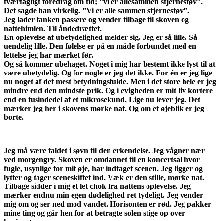
tværfagligt foredrag om tid; ”vi er allesammen stjernestøv”.
Det sagde han virkelig. ”Vi er alle sammen stjernestøv”.
Jeg lader tanken passere og vender tilbage til skoven og
nattehimlen. Til åndedrættet.
En oplevelse af ubetydelighed melder sig. Jeg er så lille. Så
uendelig lille. Den følelse er på en måde forbundet med en
lettelse jeg har mærket før.
Og så kommer ubehaget. Noget i mig har bestemt ikke lyst til at
være ubetydelig. Og for nogle er jeg det ikke. For én er jeg lige
nu noget af det mest betydningsfulde. Men i det store hele er jeg
mindre end den mindste prik. Og i evigheden er mit liv kortere
end en tusindedel af et mikrosekund. Lige nu lever jeg. Det
mærker jeg her i skovens mørke nat. Og om et øjeblik er jeg
borte.
Jeg må være faldet i søvn til den erkendelse. Jeg vågner nær
ved morgengry. Skoven er omdannet til en koncertsal hvor
fugle, usynlige for mit øje, har indtaget scenen. Jeg ligger og
lytter og tager sceneskiftet ind. Væk er den stille, mørke nat.
Tilbage sidder i mig et let chok fra nattens oplevelse. Jeg
mærker endnu min egen dødelighed ret tydeligt. Jeg vender
mig om og ser ned mod vandet. Horisonten er rød. Jeg pakker
mine ting og går hen for at betragte solen stige op over