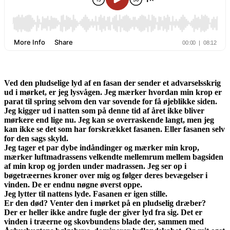
Ved den pludselige lyd af en fasan der sender et advarselsskrig
ud i mørket, er jeg lysvågen. Jeg mærker hvordan min krop er
parat til spring selvom den var sovende for få øjeblikke siden.
Jeg kigger ud i natten som på denne tid af året ikke bliver
mørkere end lige nu. Jeg kan se overraskende langt, men jeg
kan ikke se det som har forskrækket fasanen. Eller fasanen selv
for den sags skyld.
Jeg tager et par dybe indåndinger og mærker min krop,
mærker luftmadrassens velkendte mellemrum mellem bagsiden
af min krop og jorden under madrassen. Jeg ser op i
bøgetræernes kroner over mig og følger deres bevægelser i
vinden. De er endnu nøgne øverst oppe.
Jeg lytter til nattens lyde. Fasanen er igen stille.
Er den død? Venter den i mørket på en pludselig dræber?
Der er heller ikke andre fugle der giver lyd fra sig. Det er
vinden i træerne og skovbundens blade der, sammen med