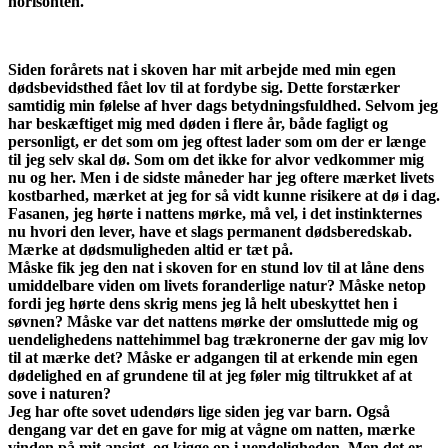
horisonten.
Siden forårets nat i skoven har mit arbejde med min egen
dødsbevidsthed fået lov til at fordybe sig. Dette forstærker
samtidig min følelse af hver dags betydningsfuldhed. Selvom jeg
har beskæftiget mig med døden i flere år, både fagligt og
personligt, er det som om jeg oftest lader som om der er længe
til jeg selv skal dø. Som om det ikke for alvor vedkommer mig
nu og her. Men i de sidste måneder har jeg oftere mærket livets
kostbarhed, mærket at jeg for så vidt kunne risikere at dø i dag.
Fasanen, jeg hørte i nattens mørke, må vel, i det instinkternes
nu hvori den lever, have et slags permanent dødsberedskab.
Mærke at dødsmuligheden altid er tæt på.
Måske fik jeg den nat i skoven for en stund lov til at låne dens
umiddelbare viden om livets foranderlige natur? Måske netop
fordi jeg hørte dens skrig mens jeg lå helt ubeskyttet hen i
søvnen? Måske var det nattens mørke der omsluttede mig og
uendelighedens nattehimmel bag trækronerne der gav mig lov
til at mærke det? Måske er adgangen til at erkende min egen
dødelighed en af grundene til at jeg føler mig tiltrukket af at
sove i naturen?
Jeg har ofte sovet udendørs lige siden jeg var barn. Også
dengang var det en gave for mig at vågne om natten, mærke
vinden på mit ansigt, og kigge op i uendeligheden. Men det er