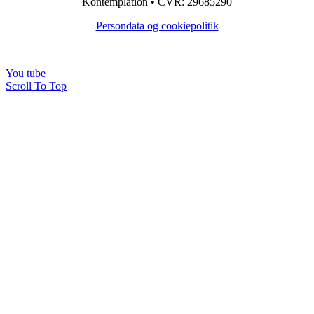
Kontemplation • CVR: 29685290
Persondata og cookiepolitik
You tube
Scroll To Top