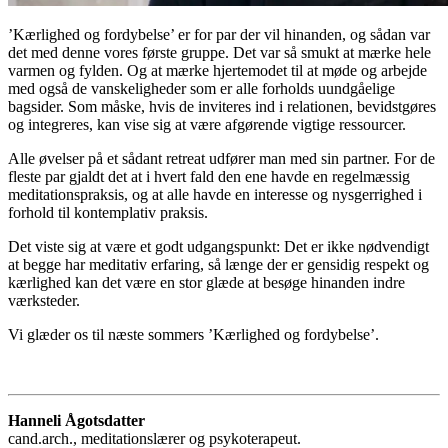
’Kærlighed og fordybelse’ er for par der vil hinanden, og sådan var
det med denne vores første gruppe. Det var så smukt at mærke hele
varmen og fylden. Og at mærke hjertemodet til at møde og arbejde
med også de vanskeligheder som er alle forholds uundgåelige
bagsider. Som måske, hvis de inviteres ind i relationen, bevidstgøres
og integreres, kan vise sig at være afgørende vigtige ressourcer.
Alle øvelser på et sådant retreat udfører man med sin partner. For de
fleste par gjaldt det at i hvert fald den ene havde en regelmæssig
meditationspraksis, og at alle havde en interesse og nysgerrighed i
forhold til kontemplativ praksis.
Det viste sig at være et godt udgangspunkt: Det er ikke nødvendigt
at begge har meditativ erfaring, så længe der er gensidig respekt og
kærlighed kan det være en stor glæde at besøge hinanden indre
værksteder.
Vi glæder os til næste sommers ’Kærlighed og fordybelse’.
Hanneli Ågotsdatter
cand.arch., meditationslærer og psykoterapeut.