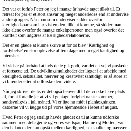
Det var et forløb Peter og jeg i mange år havde taget tilløb til. Et
retreat for par er et stort ansvar og meget anderledes end at undervise
andre grupper. Når man som underviser sidder overfor
kærlighedspar som har vist én den tillid at komme, så sidder man
ikke alene overfor de mange enkeltpersoner, men også overfor det
kraftfelt som udgøres af kærlighedsrelationerne.
Det er en glæde at kunne skrive at for os blev ’Kærlighed og
fordybelse’ en stor oplevelse af fem dage med meget kærlighed og
intensitet.
Vi vidste på forhånd at hvis dette gik godt, var det en vej vi ønskede
at fortsætte ad. De udviklingsmuligheder der ligger i at arbejde med
kærlighed, seksualitet, nærvær og kreativitet samtidigt, er så store at
vi brænder efter at udforske dem videre.
Når jeg skriver dette, er det også henvendt til de vi ikke have plads
til, for at fortælle jer at vi vil gentage forløbet næste sommer,
sandsynligvis i juli måned. Vi er lige nu midt i planlægningen,
datoerne vil vi lægge ud på vores hjemmeside i løbet af august.
Hvad Peter og jeg særligt havde glædet os til at kunne udforske
sammen med deltagerne og vores værtspar, Hanne og Morten, var
den balance der kan opstå mellem kærlighed, seksualitet og nærvær.