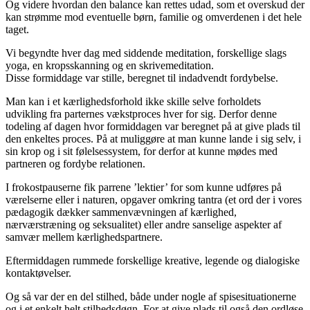
Og videre hvordan den balance kan rettes udad, som et overskud der
kan strømme mod eventuelle børn, familie og omverdenen i det hele
taget.
Vi begyndte hver dag med siddende meditation, forskellige slags
yoga, en kropsskanning og en skrivemeditation.
Disse formiddage var stille, beregnet til indadvendt fordybelse.
Man kan i et kærlighedsforhold ikke skille selve forholdets
udvikling fra parternes vækstproces hver for sig. Derfor denne
todeling af dagen hvor formiddagen var beregnet på at give plads til
den enkeltes proces. På at muliggøre at man kunne lande i sig selv, i
sin krop og i sit følelsessystem, for derfor at kunne mødes med
partneren og fordybe relationen.
I frokostpauserne fik parrene ’lektier’ for som kunne udføres på
værelserne eller i naturen, opgaver omkring tantra (et ord der i vores
pædagogik dækker sammenvævningen af kærlighed,
nærværstræning og seksualitet) eller andre sanselige aspekter af
samvær mellem kærlighedspartnere.
Eftermiddagen rummede forskellige kreative, legende og dialogiske
kontaktøvelser.
Og så var der en del stilhed, både under nogle af spisesituationerne
og i et enkelt helt stilhedsdøgn. For at give plads til også den ordløse