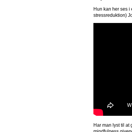
Hun kan her ses i
stressreduktion) 
Har man lyst til a
mindfulness give