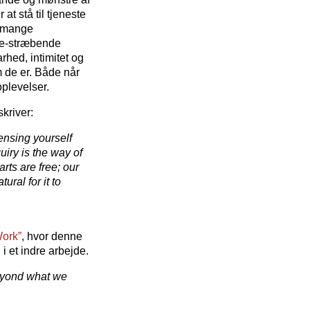
at stå til tjeneste
r mange
kke-stræbende
rhed, intimitet og
 de er. Både når
plevelser.
skriver:
ensing yourself
iry is the way of
arts are free; our
ural for it to
ork”
, hvor denne
i et indre arbejde.
beyond what we