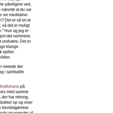
le yderligere ved.
 nævnte at du var
e sin meditative
 Det er så let at
, så det er muligt
e.” Hun og jeg er
gjort det nemmere.
at undvære. Det er
nge klange.
 spillet
kilden.
en metode der
 i spirituelle
Mindfulness
på
trænes med samme
 der har retning,
 dukker op og viser
te bevidstgørelse
ande og mønstre af