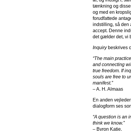
tænkning og disses 
og med en kropsligt
forudfattede antag
indstilling, så den
accept. Denne inds
det gælder det, vi
Inquiry
beskrives 
“The main practice
and connecting wit
true freedom. If in
souls are free to u
manifest.”
– A. H. Almaas
En anden vejleder
dialogform ses som
“A question is an 
think we know.”
– Byron Katie.