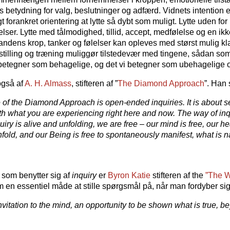
betydning for valg, beslutninger og adfærd. Vidnets intention er 
 forankret orientering at lytte så dybt som muligt. Lytte uden fo
elser. Lytte med tålmodighed, tillid, accept, medfølelse og en i
 andens krop, tanker og følelser kan opleves med størst mulig kla
tilling og træning muliggør tilstedevær med tingene, sådan som
 betegner som behagelige, og det vi betegner som ubehagelige o
også af
A. H. Almass
, stifteren af ”
The Diamond Approach
”. Han 
 of the Diamond Approach is open-ended inquiries. It is about s
h what you are experiencing right here and now. The way of inqu
quiry is alive and unfolding, we are free – our mind is free, our he
nfold, and our Being is free to spontaneously manifest, what is nat
 som benytter sig af
inquiry
er
Byron Katie
stifteren af the
”The W
 en essentiel måde at stille spørgsmål på, når man fordyber sig 
invitation to the mind, an opportunity to be shown what is true, 