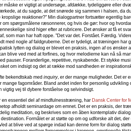
der måske er vigtigt at undersøge, afdække, tydeliggøre eller dvæ
rkede, at du sagde, at det snørede sig sammen i halsen, da du
 kropslige reaktioner?” Min dialogpartner fortsætter egentlig bar
r om spørgsmålene ræsonnerer, og hvis de gør: hvor og hvordan?
nneskelige sind higer efter at rubricere. Det ønsker at få et svar
af, som man har haft oppe. ”Det var det. Forstået. Færdig. Vider
t med nogle af faldgruberne. Det er tydeligt, at træningen har 
atisk lytten og dialog er blevet en praksis, ingen af os ønsker 
 kan blive ved med at forfines, og hvor melodierne kan nå så ma
med pauser. Foranderlige, repetitive, nyskabende. Et stykke musik
nsket om indsigt og det at række mod sandheden er inspirations
stifte bekendtskab med
inquiry
, er der mange muligheder. Det er 
 mange fagområder. Bland andet inden for personlig udvikling og
n vigtig vej til dybere forståelse og selvindsigt.
 en essentiel del af mindfulnesstræning, har
Dansk Center for 
 netop afholdt seminardage om emnet. Det er en praksis, der 
delig meditation, og beskrives som en åben kontemplativ dialog,
destination. Formålet er at støtte op om og udforske alt det, der
. Ved at blive ved at spørge indad kan denne form for dialog støt
 sammenhængen mellem fornemmelser i kroppen, emotionelle tilst