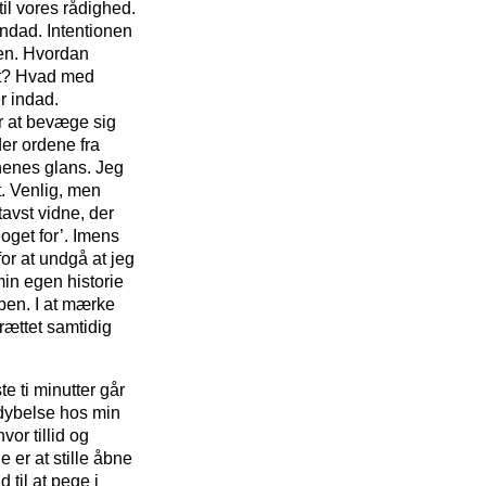
il vores rådighed.
ndad. Intentionen
en. Hvordan
st? Hvad med
r indad.
r at bevæge sig
der ordene fra
nenes glans. Jeg
t. Venlig, men
tavst vidne, der
oget for’. Imens
for at undgå at jeg
min egen historie
ppen. I at mærke
rættet samtidig
e ti minutter går
ordybelse hos min
or tillid og
er at stille åbne
 til at pege i