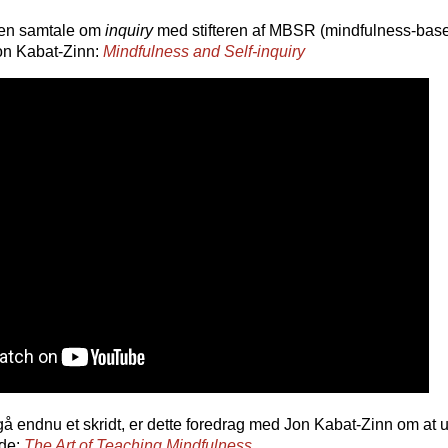
 en samtale om
inquiry
med stifteren af MBSR (mindfulness-base
Jon Kabat-Zinn:
Mindfulness and Self-inquiry
t gå endnu et skridt, er dette foredrag med Jon Kabat-Zinn om at 
nde:
The Art of Teaching Mindfulness.