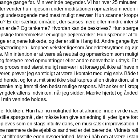
mange gange før. Min veninde begynder. Vi har hver 25 minutter t
tter vender hun ligesom under meditationen opmærksomheden i
rigt undersøgende med mest muligt nærvær. Hun scanner kropp
u? Er der særlige områder, der sanses mere eller mindre inten
an er de? Og tankerne? Hvordan kan de beskrives? Hun spørge
opslige fornemmelser er vigtige pejlemærker. Hun spænder af fo
e er øjnene lukkede, og der er stille i lang tid. Andre gange fly
 Spændingen i kroppen veksler ligesom åndedrætsrytmen og øj
vs. Min intention er at være så neutral og opmærksom som mulig
og forstyrre med opmuntringer eller andre nonverbale udtryk. Et 
s proces med størst muligt nærvær i et forsøg på ikke at ’have n
verer, prøver jeg samtidigt at være i kontakt med mig selv. Både 
hende, og for at mit sind ikke skal kapres af en distraktion, af 
 tænke mig frem til den bedst mulige respons. Mit anker er i kro
ngdekraftens indvirken, når jeg sidder. Mærke hjertet og ånded
il min veninde holdes.
nger klokken. Hun har nu mulighed for at afrunde, inden vi de næst
n stille spørgsmål, der måske kan give anledning til yderligere f
pleves som en slags intuitiv dans, en musikalsk improvisation, hv
 nærmere dette øjebliks sandhed er det bærende. Vidnets rolle 
 at tilfredsstille egen nysgerrighed. Mere i håb om at være i stand