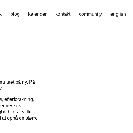
k
blog
kalender
kontakt
community
english
 nu uret på ny. På
y
.
, efterforskning.
 menneskes
ed for at stille
 at opnå en større