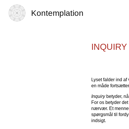
Kontemplation
INQUIRY –
Lyset falder ind af
en måde fortsætter
Inquiry
betyder, nå
For os betyder det
nærvær. Et mennesk
spørgsmål til ford
indsigt.