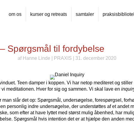
om os
kurser og retreats
samtaler
praksisbibliote
 Spørgsmål til fordybelse
af
Hanne Linde
|
PRAXIS
| 31. december 2020
 vinduet. Teen damper i koppen. Vi har netop mediteret og stiller
 vi meditationen. Hver for sig og sammen. Vi skal lave en
inquir
r man slår det op: Spørgsmål, undersøgelse, forespørgsel, forhør
 en personlig indre undersøgelse, der understøttes af et andet
e, som efter at have lyttet med størst mulig åbenhed, har muligh
ybelse. Spørgsmål hvis intention det er at hjælpe den anden med