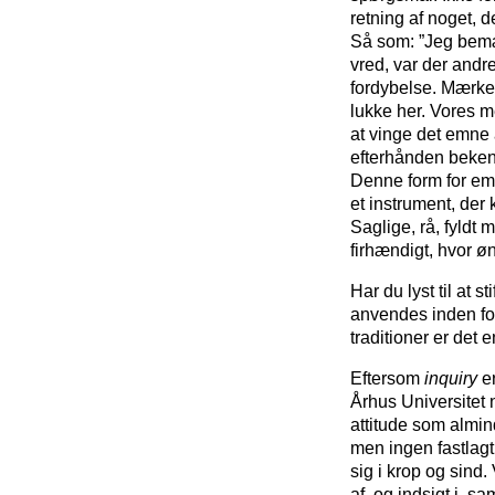
retning af noget, 
Så som: ”Jeg bemæ
vred, var der andre
fordybelse. Mærke
lukke her. Vores me
at vinge det emne 
efterhånden bekend
Denne form for emp
et instrument, der
Saglige, rå, fyldt 
firhændigt, hvor ø
Har du lyst til at 
anvendes inden for
traditioner er det e
Eftersom
inquiry
er
Århus Universitet
attitude som almin
men ingen fastlagt 
sig i krop og sind
af, og indsigt i,