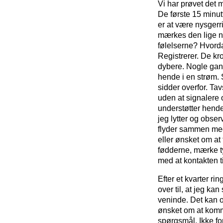
Vi har prøvet det 
De første 15 minu
er at være nysger
mærkes den lige n
følelserne? Hvord
Registrerer. De kr
dybere. Nogle gang
hende i en strøm.
sidder overfor. Ta
uden at signalere 
understøtter hende
jeg lytter og obser
flyder sammen med 
eller ønsket om at
fødderne, mærke ty
med at kontakten t
Efter et kvarter ri
over til, at jeg ka
veninde. Det kan o
ønsket om at komme
spørgsmål. Ikke for