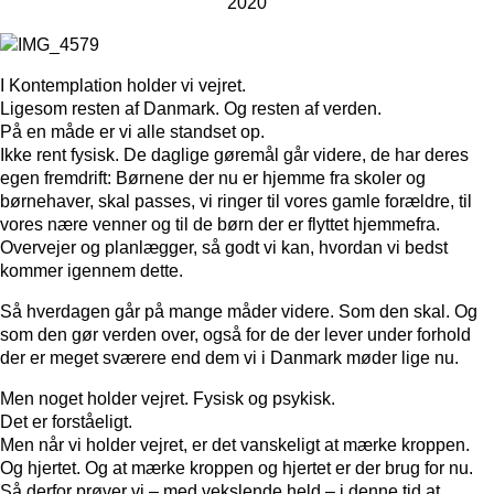
2020
I Kontemplation holder vi vejret.
Ligesom resten af Danmark. Og resten af verden.
På en måde er vi alle standset op.
Ikke rent fysisk. De daglige gøremål går videre, de har deres
egen fremdrift: Børnene der nu er hjemme fra skoler og
børnehaver, skal passes, vi ringer til vores gamle forældre, til
vores nære venner og til de børn der er flyttet hjemmefra.
Overvejer og planlægger, så godt vi kan, hvordan vi bedst
kommer igennem dette.
Så hverdagen går på mange måder videre. Som den skal. Og
som den gør verden over, også for de der lever under forhold
der er meget sværere end dem vi i Danmark møder lige nu.
Men noget holder vejret. Fysisk og psykisk.
Det er forståeligt.
Men når vi holder vejret, er det vanskeligt at mærke kroppen.
Og hjertet. Og at mærke kroppen og hjertet er der brug for nu.
Så derfor prøver vi – med vekslende held – i denne tid at