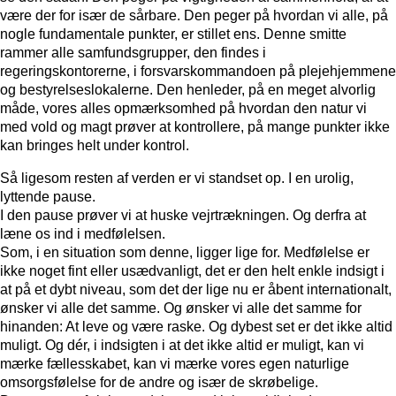
være der for især de sårbare. Den peger på hvordan vi alle, på
nogle fundamentale punkter, er stillet ens. Denne smitte
rammer alle samfundsgrupper, den findes i
regeringskontorerne, i forsvarskommandoen på plejehjemmene
og bestyrelseslokalerne. Den henleder, på en meget alvorlig
måde, vores alles opmærksomhed på hvordan den natur vi
med vold og magt prøver at kontrollere, på mange punkter ikke
kan bringes helt under kontrol.
Så ligesom resten af verden er vi standset op. I en urolig,
lyttende pause.
I den pause prøver vi at huske vejrtrækningen. Og derfra at
læne os ind i medfølelsen.
Som, i en situation som denne, ligger lige for. Medfølelse er
ikke noget fint eller usædvanligt, det er den helt enkle indsigt i
at på et dybt niveau, som det der lige nu er åbent internationalt,
ønsker vi alle det samme. Og ønsker vi alle det samme for
hinanden: At leve og være raske. Og dybest set er det ikke altid
muligt. Og dér, i indsigten i at det ikke altid er muligt, kan vi
mærke fællesskabet, kan vi mærke vores egen naturlige
omsorgsfølelse for de andre og især de skrøbelige.