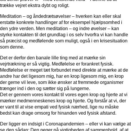
trække vejret ekstra dybt og roligt.
Meditation – og åndedrætsøvelser – hverken kan eller skal
erstatte konkrete handlinger af for eksempel hjælpsomhed i
den ydre verden. Men meditation – og indre øvelser – kan
styrke kontakten til det grundlag i os selv hvorfra vi kan handle
så præcist og medfølende som muligt, også i en krisesituation
som denne.
Det er derfor den banale lille ting med at mærke sin
vejrtrækning er så vigtig. Medfølelse er forankret fysisk.
Medfølelse er meget tæt forbundet med direkte at mærke at de
andre har det ligesom mig, har en krop ligesom mig, en krop
der gerne vil leve, som ikke ønsker at fremmede organismer
trænger ind i den og sætter sig på lungerne.
Det er gennem vores kontakt til vores egen krop og hjerte at vi
mærker medmenneskenes krop og hjerte. Og forstår at vi, der
er vant til at vise empati ved fysisk nærhed, lige nu måske
bedst kan drage omsorg for hinanden ved fysisk afstand.
Der ligger en indsigt i Coronapandemien – eller vi kan vælge at
se den sådan: Den peger på vigtigheden af sammenhold, af at