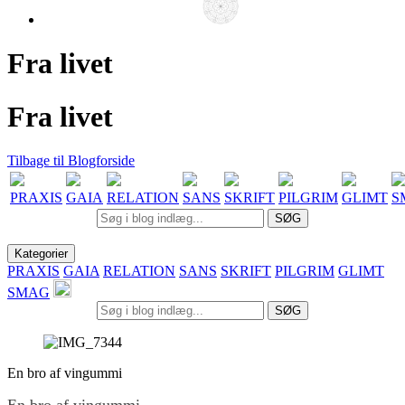
Fra livet
Fra livet
Tilbage til Blogforside
PRAXIS
GAIA
RELATION
SANS
SKRIFT
PILGRIM
GLIMT
S
SØG
Kategorier
PRAXIS
GAIA
RELATION
SANS
SKRIFT
PILGRIM
GLIMT
SMAG
SØG
En bro af vingummi