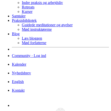
Indre praksis og arbejdsliv
Retreats
Kurser
Samtaler
Praksisbibliotek
Guidede meditationer og øvelser
Mød instruktørerne
Blog
Læs bloggen
Mød forfatterne
Community · Log ind
Kalender
Nyhedsbrev
English
Kontakt