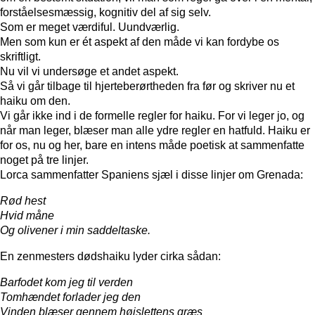
forståelsesmæssig, kognitiv del af sig selv.
Som er meget værdiful. Uundværlig.
Men som kun er ét aspekt af den måde vi kan fordybe os
skriftligt.
Nu vil vi undersøge et andet aspekt.
Så vi går tilbage til hjerteberørtheden fra før og skriver nu et
haiku om den.
Vi går ikke ind i de formelle regler for haiku. For vi leger jo, og
når man leger, blæser man alle ydre regler en hatfuld. Haiku er
for os, nu og her, bare en intens måde poetisk at sammenfatte
noget på tre linjer.
Lorca sammenfatter Spaniens sjæl i disse linjer om Grenada:
Rød hest
Hvid måne
Og olivener i min saddeltaske.
En zenmesters dødshaiku lyder cirka sådan:
Barfodet kom jeg til verden
Tomhændet forlader jeg den
Vinden blæser gennem højslettens græs