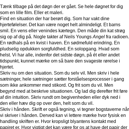
Tænk tilbage på det døgn der er gået. Se hele døgnet for dig
som en lille film. Eller et maleri.
Find en situation der har berørt dig. Som har vakt dine
hjertefølelser. Det kan være noget helt almindeligt. Et barns
smil. En vens eller venindes kærtegn. Den måde din kat strøg
sig op af dig på. Nogle takter af Neils Youngs
Angel
fra radioen.
En rødhals på en kvist i haven. En sødmefuld erindring. En
pludselig opdukken sorgfuldhed. En solopgang. Hvad som
helst. Vi har alle, indenfor det sidste døgn, på ét eller andet
tidspunkt, kunnet mærke om så bare den svageste rørelse i
hjertet.
Skriv nu om den situation. Som du selv vil. Men skriv i hele
sætninger, hele sætninger sætter forståelsesprocesser i gang
som ikke ankommer med stikord. Og frit som du vil. Men
begynd med at beskrive situationen. Og lad dig derefter frit føre
af din intuition. Skriv rundt om begivenheden eller dyk ned i
den eller hæv dig op over den, helt som du vil.
Skriv i hånden. Skrift er også tegning, vi tegner bogstaverne når
vi skriver i hånden. Derved kan vi lettere mærke hvor fysisk en
handling skriften er. Hvor kropsligt blyantens kontakt med
papiret er. Hvor vigtigt det kan være for os at have det papir der