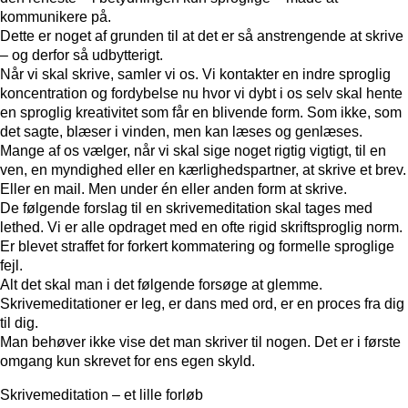
kommunikere på.
Dette er noget af grunden til at det er så anstrengende at skrive
– og derfor så udbytterigt.
Når vi skal skrive, samler vi os. Vi kontakter en indre sproglig
koncentration og fordybelse nu hvor vi dybt i os selv skal hente
en sproglig kreativitet som får en blivende form. Som ikke, som
det sagte, blæser i vinden, men kan læses og genlæses.
Mange af os vælger, når vi skal sige noget rigtig vigtigt, til en
ven, en myndighed eller en kærlighedspartner, at skrive et brev.
Eller en mail. Men under én eller anden form at skrive.
De følgende forslag til en skrivemeditation skal tages med
lethed. Vi er alle opdraget med en ofte rigid skriftsproglig norm.
Er blevet straffet for forkert kommatering og formelle sproglige
fejl.
Alt det skal man i det følgende forsøge at glemme.
Skrivemeditationer er leg, er dans med ord, er en proces fra dig
til dig.
Man behøver ikke vise det man skriver til nogen. Det er i første
omgang kun skrevet for ens egen skyld.
Skrivemeditation – et lille forløb