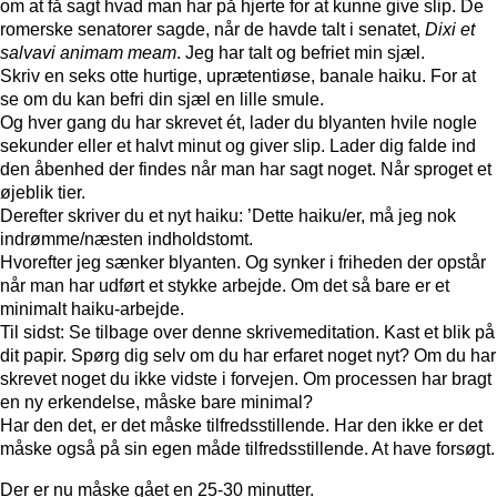
om at få sagt hvad man har på hjerte for at kunne give slip. De
romerske senatorer sagde, når de havde talt i senatet,
Dixi et
salvavi animam meam
. Jeg har talt og befriet min sjæl.
Skriv en seks otte hurtige, uprætentiøse, banale haiku. For at
se om du kan befri din sjæl en lille smule.
Og hver gang du har skrevet ét, lader du blyanten hvile nogle
sekunder eller et halvt minut og giver slip. Lader dig falde ind
den åbenhed der findes når man har sagt noget. Når sproget et
øjeblik tier.
Derefter skriver du et nyt haiku: ’Dette haiku/er, må jeg nok
indrømme/næsten indholdstomt.
Hvorefter jeg sænker blyanten. Og synker i friheden der opstår
når man har udført et stykke arbejde. Om det så bare er et
minimalt haiku-arbejde.
Til sidst: Se tilbage over denne skrivemeditation. Kast et blik på
dit papir. Spørg dig selv om du har erfaret noget nyt? Om du har
skrevet noget du ikke vidste i forvejen. Om processen har bragt
en ny erkendelse, måske bare minimal?
Har den det, er det måske tilfredsstillende. Har den ikke er det
måske også på sin egen måde tilfredsstillende. At have forsøgt.
Der er nu måske gået en 25-30 minutter.