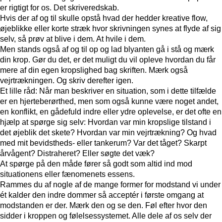
er rigtigt for os. Det skriveredskab.
Hvis der af og til skulle opstå hvad der hedder kreative flow,
øjeblikke eller korte stræk hvor skrivningen synes at flyde af sig
selv, så prøv at blive i dem. At hvile i dem.
Men stands også af og til op og lad blyanten gå i stå og mærk
din krop. Gør du det, er det muligt du vil opleve hvordan du får
mere af din egen kropslighed bag skriften. Mærk også
vejrtrækningen. Og skriv derefter igen.
Et lille råd: Når man beskriver en situation, som i dette tilfælde
er en hjerteberørthed, men som også kunne være noget andet,
en konflikt, en gådefuld indre eller ydre oplevelse, er det ofte en
hjælp at spørge sig selv: Hvordan var min kropslige tilstand i
det øjeblik det skete? Hvordan var min vejrtrækning? Og hvad
med mit bevidstheds- eller tankerum? Var det tåget? Skarpt
årvågent? Distraheret? Eller søgte det væk?
At spørge på den måde fører så godt som altid ind mod
situationens eller fænomenets essens.
Rammes du af nogle af de mange former for modstand vi under
ét kalder den indre dommer så acceptér i første omgang at
modstanden er der. Mærk den og se den. Føl efter hvor den
sidder i kroppen og følelsessystemet. Alle dele af os selv der