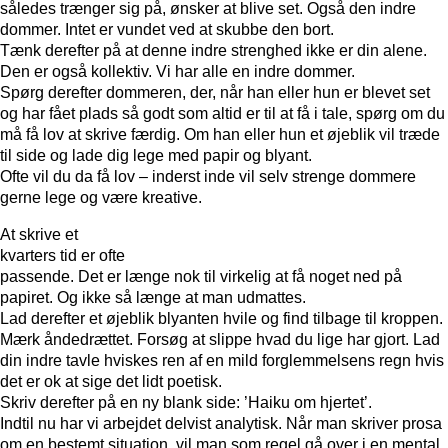
således trænger sig på, ønsker at blive set. Også den indre
dommer. Intet er vundet ved at skubbe den bort.
Tænk derefter på at denne indre strenghed ikke er din alene.
Den er også kollektiv. Vi har alle en indre dommer.
Spørg derefter dommeren, der, når han eller hun er blevet set
og har fået plads så godt som altid er til at få i tale, spørg om du
må få lov at skrive færdig. Om han eller hun et øjeblik vil træde
til side og lade dig lege med papir og blyant.
Ofte vil du da få lov – inderst inde vil selv strenge dommere
gerne lege og være kreative.
At skrive et
kvarters tid er ofte
passende. Det er længe nok til virkelig at få noget ned på
papiret. Og ikke så længe at man udmattes.
Lad derefter et øjeblik blyanten hvile og find tilbage til kroppen.
Mærk åndedrættet. Forsøg at slippe hvad du lige har gjort. Lad
din indre tavle hviskes ren af en mild forglemmelsens regn hvis
det er ok at sige det lidt poetisk.
Skriv derefter på en ny blank side: ’Haiku om hjertet’.
Indtil nu har vi arbejdet delvist analytisk. Når man skriver prosa
om en bestemt situation, vil man som regel gå over i en mental,