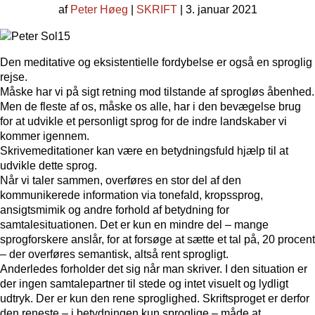
af
Peter Høeg
|
SKRIFT
| 3. januar 2021
Den meditative og eksistentielle fordybelse er også en sproglig
rejse.
Måske har vi på sigt retning mod tilstande af sprogløs åbenhed.
Men de fleste af os, måske os alle, har i den bevægelse brug
for at udvikle et personligt sprog for de indre landskaber vi
kommer igennem.
Skrivemeditationer kan være en betydningsfuld hjælp til at
udvikle dette sprog.
Når vi taler sammen, overføres en stor del af den
kommunikerede information via tonefald, kropssprog,
ansigtsmimik og andre forhold af betydning for
samtalesituationen. Det er kun en mindre del – mange
sprogforskere anslår, for at forsøge at sætte et tal på, 20 procent
– der overføres semantisk, altså rent sprogligt.
Anderledes forholder det sig når man skriver. I den situation er
der ingen samtalepartner til stede og intet visuelt og lydligt
udtryk. Der er kun den rene sproglighed. Skriftsproget er derfor
den reneste – i betydningen kun sproglige – måde at