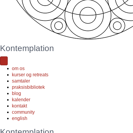
Kontemplation
om os
kurser og retreats
samtaler
praksisbibliotek
blog
kalender
kontakt
community
english
Kontemplation