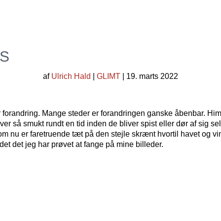
S
af
Ulrich Hald
|
GLIMT
| 19. marts 2022
er forandring. Mange steder er forandringen ganske åbenbar. Himle
ver så smukt rundt en tid inden de bliver spist eller dør af sig 
nu er faretruende tæt på den stejle skrænt hvortil havet og vinden
 det jeg har prøvet at fange på mine billeder.