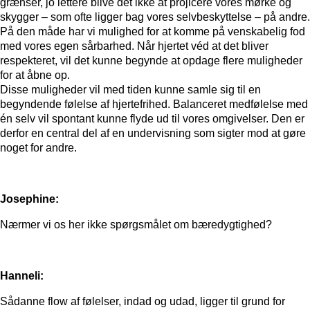
grænser, jo lettere blive det ikke at projicere vores mørke og
skygger – som ofte ligger bag vores selvbeskyttelse – på andre.
På den måde har vi mulighed for at komme på venskabelig fod
med vores egen sårbarhed. Når hjertet véd at det bliver
respekteret, vil det kunne begynde at opdage flere muligheder
for at åbne op.
Disse muligheder vil med tiden kunne samle sig til en
begyndende følelse af hjertefrihed. Balanceret medfølelse med
én selv vil spontant kunne flyde ud til vores omgivelser. Den er
derfor en central del af en undervisning som sigter mod at gøre
noget for andre.
Josephine:
Nærmer vi os her ikke spørgsmålet om bæredygtighed?
Hanneli:
Sådanne flow af følelser, indad og udad, ligger til grund for