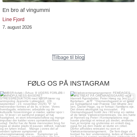
En bro af vingummi
Line Fjord
7. august 2026
Tilbage til blog
FØLG OS PÅ INSTAGRAM
kontemplation.dk
kontemplation.dk
Aug 7
Aug 6