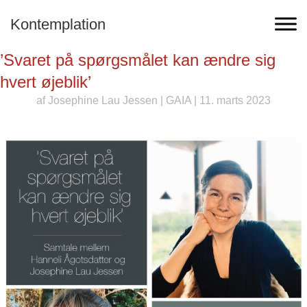
Kontemplation
’Svaret på spørgsmålet kan ændre sig
hvert øjeblik’
af
Josephine Lau Jessen
|
GAIA
| 11. marts 2023