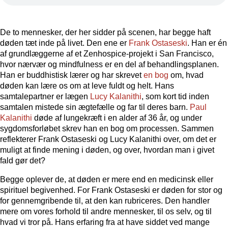
De to mennesker, der her sidder på scenen, har begge haft
døden tæt inde på livet. Den ene er
Frank Ostaseski
. Han er én
af grundlæggerne af et Zenhospice-projekt i San Francisco,
hvor nærvær og mindfulness er en del af behandlingsplanen.
Han er buddhistisk lærer og har skrevet
en bog
om, hvad
døden kan lære os om at leve fuldt og helt. Hans
samtalepartner er lægen
Lucy Kalanithi
, som kort tid inden
samtalen mistede sin ægtefælle og far til deres barn.
Paul
Kalanithi
døde af lungekræft i en alder af 36 år, og under
sygdomsforløbet skrev han en bog om processen. Sammen
reflekterer Frank Ostaseski og Lucy Kalanithi over, om det er
muligt at finde mening i døden, og over, hvordan man i givet
fald gør det?
Begge oplever de, at døden er mere end en medicinsk eller
spirituel begivenhed. For Frank Ostaseski er døden for stor og
for gennemgribende til, at den kan rubriceres. Den handler
mere om vores forhold til andre mennesker, til os selv, og til
hvad vi tror på. Hans erfaring fra at have siddet ved mange