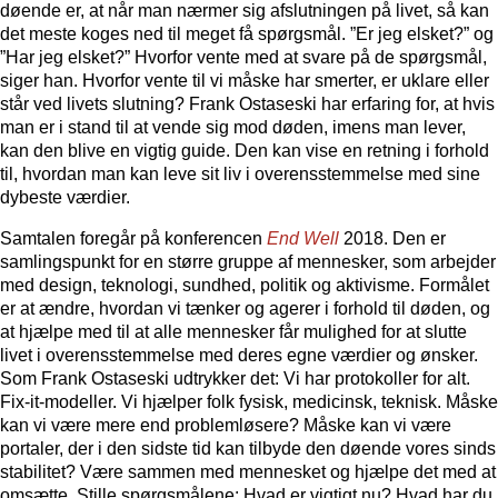
døende er, at når man nærmer sig afslutningen på livet, så kan
det meste koges ned til meget få spørgsmål. ”Er jeg elsket?” og
”Har jeg elsket?” Hvorfor vente med at svare på de spørgsmål,
siger han. Hvorfor vente til vi måske har smerter, er uklare eller
står ved livets slutning? Frank Ostaseski har erfaring for, at hvis
man er i stand til at vende sig mod døden, imens man lever,
kan den blive en vigtig guide. Den kan vise en retning i forhold
til, hvordan man kan leve sit liv i overensstemmelse med sine
dybeste værdier.
Samtalen foregår på konferencen
End Well
2018. Den er
samlingspunkt for en større gruppe af mennesker, som arbejder
med design, teknologi, sundhed, politik og aktivisme. Formålet
er at ændre, hvordan vi tænker og agerer i forhold til døden, og
at hjælpe med til at alle mennesker får mulighed for at slutte
livet i overensstemmelse med deres egne værdier og ønsker.
Som Frank Ostaseski udtrykker det: Vi har protokoller for alt.
Fix-it-modeller. Vi hjælper folk fysisk, medicinsk, teknisk. Måske
kan vi være mere end problemløsere? Måske kan vi være
portaler, der i den sidste tid kan tilbyde den døende vores sinds
stabilitet? Være sammen med mennesket og hjælpe det med at
omsætte. Stille spørgsmålene: Hvad er vigtigt nu? Hvad har du