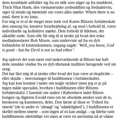
dens kronblade udfolder sig fra en stilk som stiger op fra mudderet.
Thich Nhat Hanh, den vietnamesiske zenbuddhist og fredsaktivist,
siger så smukt og trøstende om vores alles mørke: Where there is no
mud, there is no lotus.
For mig er et af de meget store træk ved Karen Blixens forfatterskab
dets omsorg for, kreative forarbejdning af, og mod i forhold til, vores
individuelle og kollektive mørke. Dets forhold til lidelsen, det
såkaldte onde. Som ofte får mig til at tænke på hvad den irske
meditationslærer Bob Moore, som underviste ud fra en dyb
forbindelse til kristendommen, engang sagde:
’Well, you know, God
is good – but the Devil is not so bad either’.
Jeg oplever det som mere end tankevækkende at Blixen har haft
dette smukke vindue fra en dyb tibetansk tradition hængende ved sin
seng.
Det har fået mig til at tænke efter hvad der kan være at eksplicitte –
eller skjulte – henvisninger til buddhismen i forfatterskabet.
Jeg kan kun komme i tanke om nogle stykker (men jeg er jo på
ingen måde specialist, hverken i buddhismen eller Blixens
forfatterskab): I
Samtale om natten i København
lader Blixen
kongen og digteren Ewald enes om tre absolutte ønsker som de to,
herskeren og kunstneren, deler. Den første af disse er ‘Frihed fra
smerte’ (de to andre er ‘almagt’ og ‘udødelighed’). I buddhismen er
skellet mellem smerte – som ingen af os kan undgå – og lidelse som
buddhismens ottefoldige vej siges at være en anvisning på at vågne