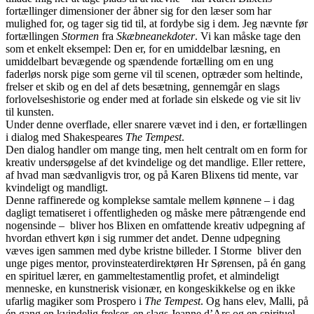
fortællinger dimensioner der åbner sig for den læser som har
mulighed for, og tager sig tid til, at fordybe sig i dem. Jeg nævnte før
fortællingen
Stormen
fra
Skæbneanekdoter
. Vi kan måske tage den
som et enkelt eksempel: Den er, for en umiddelbar læsning, en
umiddelbart bevægende og spændende fortælling om en ung
faderløs norsk pige som gerne vil til scenen, optræder som heltinde,
frelser et skib og en del af dets besætning, gennemgår en slags
forlovelseshistorie og ender med at forlade sin elskede og vie sit liv
til kunsten.
Under denne overflade, eller snarere vævet ind i den, er fortællingen
i dialog med Shakespeares
The Tempest
.
Den dialog handler om mange ting, men helt centralt om en form for
kreativ undersøgelse af det kvindelige og det mandlige. Eller rettere,
af hvad man sædvanligvis tror, og på Karen Blixens tid mente, var
kvindeligt og mandligt.
Denne raffinerede og komplekse samtale mellem kønnene – i dag
dagligt tematiseret i offentligheden og måske mere påtrængende end
nogensinde – bliver hos Blixen en omfattende kreativ udpegning af
hvordan ethvert køn i sig rummer det andet. Denne udpegning
væves igen sammen med dybe kristne billeder. I Storme bliver den
unge piges mentor, provinsteaterdirektøren Hr Sørensen, på én gang
en spirituel lærer, en gammeltestamentlig profet, et almindeligt
menneske, en kunstnerisk visionær, en kongeskikkelse og en ikke
ufarlig magiker som Prospero i
The Tempest
. Og hans elev, Malli, på
én gang en kvindelig frelser, en slags Jeanne d’Arc og en spirituel