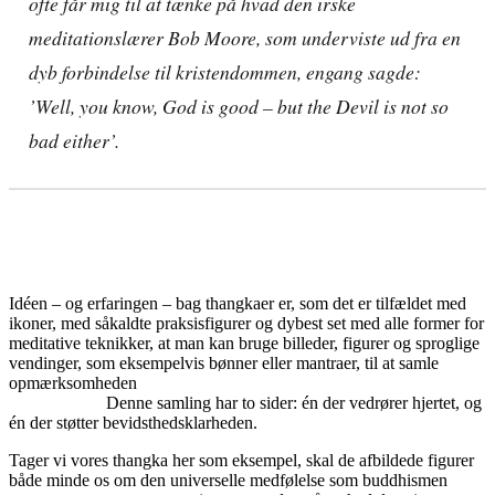
ofte får mig til at tænke på hvad den irske
meditationslærer Bob Moore, som underviste ud fra en
dyb forbindelse til kristendommen, engang sagde:
’Well, you know, God is good – but the Devil is not so
bad either’
.
Idéen – og erfaringen – bag thangkaer er, som det er tilfældet med
ikoner, med såkaldte praksisfigurer og dybest set med alle former for
meditative teknikker, at man kan bruge billeder, figurer og sproglige
vendinger, som eksempelvis bønner eller mantraer, til at samle
opmærksomheden
Denne samling har to sider: én der vedrører hjertet, og
én der støtter bevidsthedsklarheden.
Tager vi vores thangka her som eksempel, skal de afbildede figurer
både minde os om den universelle medfølelse som buddhismen