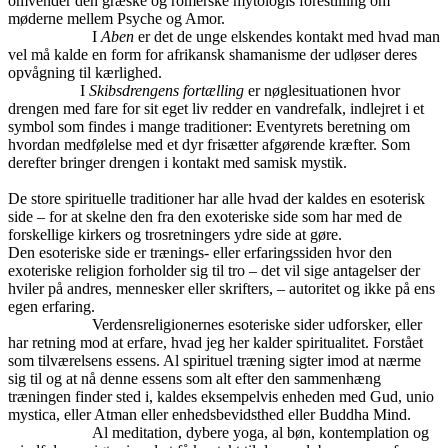
omvender den græske og romerske mytologis forestilling om
møderne mellem Psyche og Amor.
I
Aben
er det de unge elskendes kontakt med hvad man
vel må kalde en form for afrikansk shamanisme der udløser deres
opvågning til kærlighed.
I
Skibsdrengens fortælling
er nøglesituationen hvor
drengen med fare for sit eget liv redder en vandrefalk, indlejret i et
symbol som findes i mange traditioner: Eventyrets beretning om
hvordan medfølelse med et dyr frisætter afgørende kræfter. Som
derefter bringer drengen i kontakt med samisk mystik.
De store spirituelle traditioner har alle hvad der kaldes en esoterisk
side – for at skelne den fra den exoteriske side som har med de
forskellige kirkers og trosretningers ydre side at gøre.
Den esoteriske side er trænings- eller erfaringssiden hvor den
exoteriske religion forholder sig til tro – det vil sige antagelser der
hviler på andres, mennesker eller skrifters, – autoritet og ikke på ens
egen erfaring.
Verdensreligionernes esoteriske sider udforsker, eller
har retning mod at erfare, hvad jeg her kalder spiritualitet. Forstået
som tilværelsens essens. Al spirituel træning sigter imod at nærme
sig til og at nå denne essens som alt efter den sammenhæng
træningen finder sted i, kaldes eksempelvis enheden med Gud, unio
mystica, eller Atman eller enhedsbevidsthed eller Buddha Mind.
Al meditation, dybere yoga, al bøn, kontemplation og