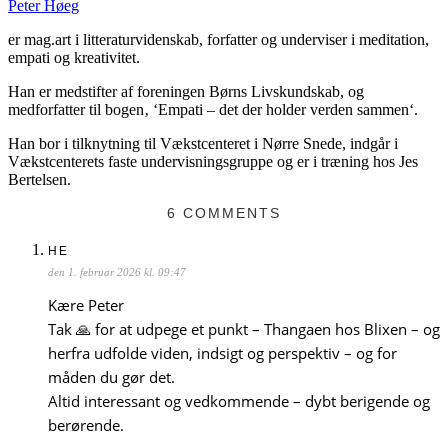
Peter Høeg
er mag.art i litteraturvidenskab, forfatter og underviser i meditation,
empati og kreativitet.
Han er medstifter af foreningen Børns Livskundskab, og
medforfatter til bogen‚ ‘Empati – det der holder verden sammen‘.
Han bor i tilknytning til Vækstcenteret i Nørre Snede, indgår i
Vækstcenterets faste undervisningsgruppe og er i træning hos Jes
Bertelsen.
6 COMMENTS
HE
den 1. februar 2026 kl. 09:47
Kære Peter
Tak 🙏 for at udpege et punkt – Thangaen hos Blixen – og
herfra udfolde viden, indsigt og perspektiv – og for
måden du gør det.
Altid interessant og vedkommende – dybt berigende og
berørende.