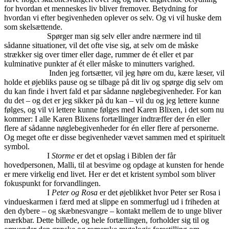
for hvordan et menneskes liv bliver fremover. Betydning for
hvordan vi efter begivenheden oplever os selv. Og vi vil huske dem
som skelsættende.
Spørger man sig selv eller andre nærmere ind til
sådanne situationer, vil det ofte vise sig, at selv om de måske
strækker sig over timer eller dage, rummer de ét eller et par
kulminative punkter af ét eller måske to minutters varighed.
Inden jeg fortsætter, vil jeg høre om du, kære læser, vil
holde et øjebliks pause og se tilbage på dit liv og spørge dig selv om
du kan finde i hvert fald et par sådanne nøglebegivenheder. For kan
du det – og det er jeg sikker på du kan – vil du og jeg lettere kunne
følges, og vil vi lettere kunne følges med Karen Blixen, i det som nu
kommer: I alle Karen Blixens fortællinger indtræffer der én eller
flere af sådanne nøglebegivenheder for én eller flere af personerne.
Og meget ofte er disse begivenheder vævet sammen med et spirituelt
symbol.
I
Storme
er det et opslag i Biblen der får
hovedpersonen, Malli, til at besvime og opdage at kunsten for hende
er mere virkelig end livet. Her er det et kristent symbol som bliver
fokuspunkt for forvandlingen.
I
Peter og Rosa
er det øjeblikket hvor Peter ser Rosa i
vindueskarmen i færd med at slippe en sommerfugl ud i friheden at
den dybere – og skæbnesvangre – kontakt mellem de to unge bliver
mærkbar. Dette billede, og hele fortællingen, forholder sig til og