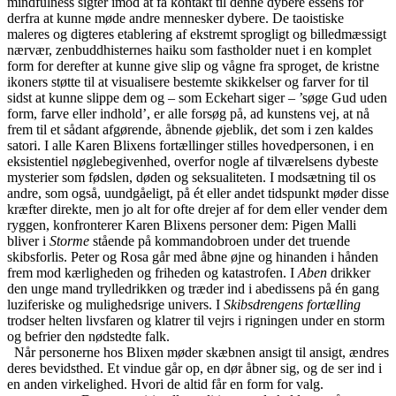
mindfulness sigter imod at få kontakt til denne dybere essens for
derfra at kunne møde andre mennesker dybere. De taoistiske
maleres og digteres etablering af ekstremt sprogligt og billedmæssigt
nærvær, zenbuddhisternes haiku som fastholder nuet i en komplet
form for derefter at kunne give slip og vågne fra sproget, de kristne
ikoners støtte til at visualisere bestemte skikkelser og farver for til
sidst at kunne slippe dem og – som Eckehart siger – ’søge Gud uden
form, farve eller indhold’, er alle forsøg på, ad kunstens vej, at nå
frem til et sådant afgørende, åbnende øjeblik, det som i zen kaldes
satori. I alle Karen Blixens fortællinger stilles hovedpersonen, i en
eksistentiel nøglebegivenhed, overfor nogle af tilværelsens dybeste
mysterier som fødslen, døden og seksualiteten. I modsætning til os
andre, som også, uundgåeligt, på ét eller andet tidspunkt møder disse
kræfter direkte, men jo alt for ofte drejer af for dem eller vender dem
ryggen, konfronterer Karen Blixens personer dem: Pigen Malli
bliver i
Storme
stående på kommandobroen under det truende
skibsforlis. Peter og Rosa går med åbne øjne og hinanden i hånden
frem mod kærligheden og friheden og katastrofen. I
Aben
drikker
den unge mand trylledrikken og træder ind i abedissens på én gang
luziferiske og mulighedsrige univers. I
Skibsdrengens fortælling
trodser helten livsfaren og klatrer til vejrs i rigningen under en storm
og befrier den nødstedte falk.
Når personerne hos Blixen møder skæbnen ansigt til ansigt, ændres
deres bevidsthed. Et vindue går op, en dør åbner sig, og de ser ind i
en anden virkelighed. Hvori de altid får en form for valg.