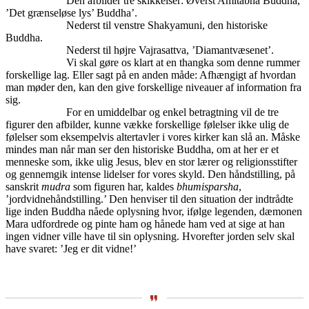
Den afbilder tre skikkelser: Øverst Amitabha Buddha,
’Det grænseløse lys’ Buddha’.
Nederst til venstre Shakyamuni, den historiske
Buddha.
Nederst til højre Vajrasattva, ’Diamantvæsenet’.
Vi skal gøre os klart at en thangka som denne rummer
forskellige lag. Eller sagt på en anden måde: Afhængigt af hvordan
man møder den, kan den give forskellige niveauer af information fra
sig.
For en umiddelbar og enkel betragtning vil de tre
figurer den afbilder, kunne vække forskellige følelser ikke ulig de
følelser som eksempelvis altertavler i vores kirker kan slå an. Måske
mindes man når man ser den historiske Buddha, om at her er et
menneske som, ikke ulig Jesus, blev en stor lærer og religionsstifter
og gennemgik intense lidelser for vores skyld. Den håndstilling, på
sanskrit
mudra
som figuren har, kaldes
bhumisparsha
,
’jordvidnehåndstilling.’ Den henviser til den situation der indtrådte
lige inden Buddha nåede oplysning hvor, ifølge legenden, dæmonen
Mara udfordrede og pinte ham og hånede ham ved at sige at han
ingen vidner ville have til sin oplysning. Hvorefter jorden selv skal
have svaret: ’Jeg er dit vidne!’