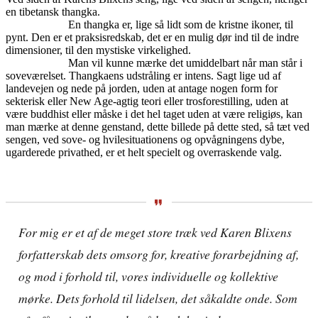
en tibetansk thangka.
En thangka er, lige så lidt som de kristne ikoner, til
pynt. Den er et praksisredskab, det er en mulig dør ind til de indre
dimensioner, til den mystiske virkelighed.
Man vil kunne mærke det umiddelbart når man står i
soveværelset. Thangkaens udstråling er intens. Sagt lige ud af
landevejen og nede på jorden, uden at antage nogen form for
sekterisk eller New Age-agtig teori eller trosforestilling, uden at
være buddhist eller måske i det hel taget uden at være religiøs, kan
man mærke at denne genstand, dette billede på dette sted, så tæt ved
sengen, ved sove- og hvilesituationens og opvågningens dybe,
ugarderede privathed, er et helt specielt og overraskende valg.
For mig er et af de meget store træk ved Karen Blixens
forfatterskab dets omsorg for, kreative forarbejdning af,
og mod i forhold til, vores individuelle og kollektive
mørke. Dets forhold til lidelsen, det såkaldte onde. Som