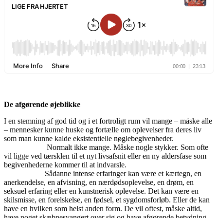
De afgørende øjeblikke
I en stemning af god tid og i et fortroligt rum vil mange – måske alle
– mennesker kunne huske og fortælle om oplevelser fra deres liv
som man kunne kalde eksistentielle nøglebegivenheder.
Normalt ikke mange. Måske nogle stykker. Som ofte
vil ligge ved tærsklen til et nyt livsafsnit eller en ny aldersfase som
begivenhederne kommer til at indvarsle.
Sådanne intense erfaringer kan være et kærtegn, en
anerkendelse, en afvisning, en nærdødsoplevelse, en drøm, en
seksuel erfaring eller en kunstnerisk oplevelse. Det kan være en
skilsmisse, en forelskelse, en fødsel, et sygdomsforløb. Eller de kan
have en hvilken som helst anden form. De vil oftest, måske altid,
have noget skæbnesvangert over sig og have afgørende betydning