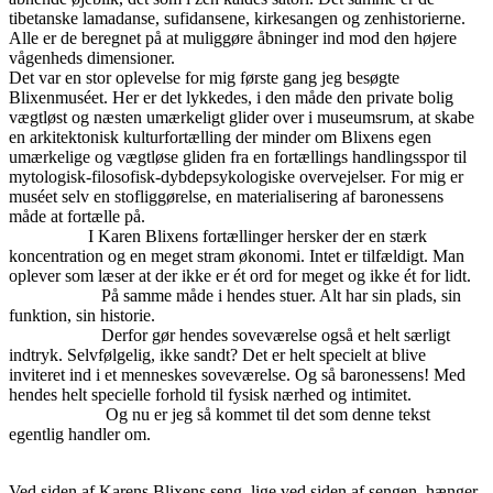
tibetanske lamadanse, sufidansene, kirkesangen og zenhistorierne.
Alle er de beregnet på at muliggøre åbninger ind mod den højere
vågenheds dimensioner.
Det var en stor oplevelse for mig første gang jeg besøgte
Blixenmuséet. Her er det lykkedes, i den måde den private bolig
vægtløst og næsten umærkeligt glider over i museumsrum, at skabe
en arkitektonisk kulturfortælling der minder om Blixens egen
umærkelige og vægtløse gliden fra en fortællings handlingsspor til
mytologisk-filosofisk-dybdepsykologiske overvejelser. For mig er
muséet selv en stofliggørelse, en materialisering af baronessens
måde at fortælle på.
I Karen Blixens fortællinger hersker der en stærk
koncentration og en meget stram økonomi. Intet er tilfældigt. Man
oplever som læser at der ikke er ét ord for meget og ikke ét for lidt.
På samme måde i hendes stuer. Alt har sin plads, sin
funktion, sin historie.
Derfor gør hendes soveværelse også et helt særligt
indtryk. Selvfølgelig, ikke sandt? Det er helt specielt at blive
inviteret ind i et menneskes soveværelse. Og så baronessens! Med
hendes helt specielle forhold til fysisk nærhed og intimitet.
Og nu er jeg så kommet til det som denne tekst
egentlig handler om.
Ved siden af Karens Blixens seng, lige ved siden af sengen, hænger