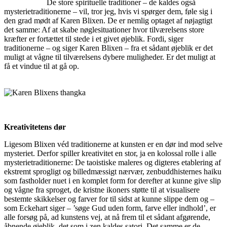
De store spirituelle traditioner – de kaldes også
mysterietraditionerne – vil, tror jeg, hvis vi spørger dem, føle sig i
den grad mødt af Karen Blixen. De er nemlig optaget af nøjagtigt
det samme: Af at skabe nøglesituationer hvor tilværelsens store
kræfter er fortættet til stede i et givet øjeblik. Fordi, siger
traditionerne – og siger Karen Blixen – fra et sådant øjeblik er det
muligt at vågne til tilværelsens dybere muligheder. Er det muligt at
få et vindue til at gå op.
Kreativitetens dør
Ligesom Blixen véd traditionerne at kunsten er en dør ind mod selve
mysteriet. Derfor spiller kreativitet en stor, ja en kolossal rolle i alle
mysterietraditionerne: De taoistiske maleres og digteres etablering af
ekstremt sprogligt og billedmæssigt nærvær, zenbuddhisternes haiku
som fastholder nuet i en komplet form for derefter at kunne give slip
og vågne fra sproget, de kristne ikoners støtte til at visualisere
bestemte skikkelser og farver for til sidst at kunne slippe dem og –
som Eckehart siger – ’søge Gud uden form, farve eller indhold’, er
alle forsøg på, ad kunstens vej, at nå frem til et sådant afgørende,
åbnende øjeblik, det som i zen kaldes satori. Det samme er de