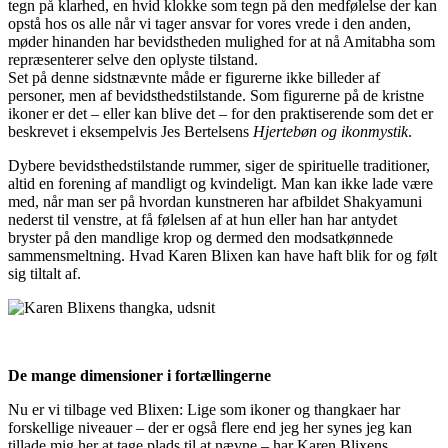
tegn på klarhed, en hvid klokke som tegn på den medfølelse der kan
opstå hos os alle når vi tager ansvar for vores vrede i den anden,
møder hinanden har bevidstheden mulighed for at nå Amitabha som
repræsenterer selve den oplyste tilstand.
Set på denne sidstnævnte måde er figurerne ikke billeder af
personer, men af bevidsthedstilstande. Som figurerne på de kristne
ikoner er det – eller kan blive det – for den praktiserende som det er
beskrevet i eksempelvis Jes Bertelsens
Hjertebøn og ikonmystik
.
Dybere bevidsthedstilstande rummer, siger de spirituelle traditioner,
altid en forening af mandligt og kvindeligt. Man kan ikke lade være
med, når man ser på hvordan kunstneren har afbildet Shakyamuni
nederst til venstre, at få følelsen af at hun eller han har antydet
bryster på den mandlige krop og dermed den modsatkønnede
sammensmeltning. Hvad Karen Blixen kan have haft blik for og følt
sig tiltalt af.
De mange dimensioner i fortællingerne
Nu er vi tilbage ved Blixen: Lige som ikoner og thangkaer har
forskellige niveauer – der er også flere end jeg her synes jeg kan
tillade mig her at tage plads til at nævne – har Karen Blixens