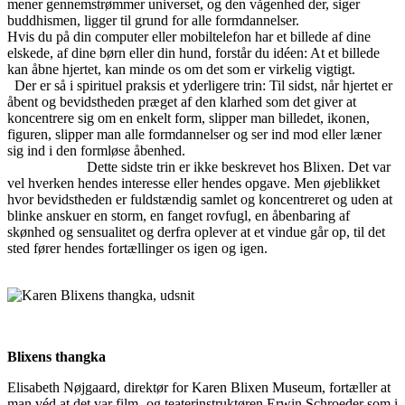
mener gennemstrømmer universet, og den vågenhed der, siger
buddhismen, ligger til grund for alle formdannelser.
Hvis du på din computer eller mobiltelefon har et billede af dine
elskede, af dine børn eller din hund, forstår du idéen: At et billede
kan åbne hjertet, kan minde os om det som er virkelig vigtigt.
Der er så i spirituel praksis et yderligere trin: Til sidst, når hjertet er
åbent og bevidstheden præget af den klarhed som det giver at
koncentrere sig om en enkelt form, slipper man billedet, ikonen,
figuren, slipper man alle formdannelser og ser ind mod eller læner
sig ind i den formløse åbenhed.
Dette sidste trin er ikke beskrevet hos Blixen. Det var
vel hverken hendes interesse eller hendes opgave. Men øjeblikket
hvor bevidstheden er fuldstændig samlet og koncentreret og uden at
blinke anskuer en storm, en fanget rovfugl, en åbenbaring af
skønhed og sensualitet og derfra oplever at et vindue går op, til det
sted fører hendes fortællinger os igen og igen.
Blixens thangka
Elisabeth Nøjgaard, direktør for Karen Blixen Museum, fortæller at
man véd at det var film- og teaterinstruktøren Erwin Schroeder som i