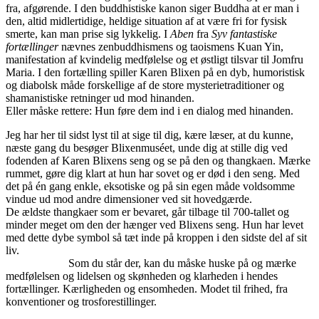
fra, afgørende. I den buddhistiske kanon siger Buddha at er man i
den, altid midlertidige, heldige situation af at være fri for fysisk
smerte, kan man prise sig lykkelig. I
Aben
fra
Syv fantastiske
fortællinger
nævnes zenbuddhismens og taoismens Kuan Yin,
manifestation af kvindelig medfølelse og et østligt tilsvar til Jomfru
Maria. I den fortælling spiller Karen Blixen på en dyb, humoristisk
og diabolsk måde forskellige af de store mysterietraditioner og
shamanistiske retninger ud mod hinanden.
Eller måske rettere: Hun føre dem ind i en dialog med hinanden.
Jeg har her til sidst lyst til at sige til dig, kære læser, at du kunne,
næste gang du besøger Blixenmuséet, unde dig at stille dig ved
fodenden af Karen Blixens seng og se på den og thangkaen. Mærke
rummet, gøre dig klart at hun har sovet og er død i den seng. Med
det på én gang enkle, eksotiske og på sin egen måde voldsomme
vindue ud mod andre dimensioner ved sit hovedgærde.
De ældste thangkaer som er bevaret, går tilbage til 700-tallet og
minder meget om den der hænger ved Blixens seng. Hun har levet
med dette dybe symbol så tæt inde på kroppen i den sidste del af sit
liv.
Som du står der, kan du måske huske på og mærke
medfølelsen og lidelsen og skønheden og klarheden i hendes
fortællinger. Kærligheden og ensomheden. Modet til frihed, fra
konventioner og trosforestillinger.