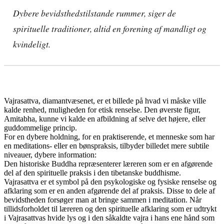
Dybere bevidsthedstilstande rummer, siger de
spirituelle traditioner, altid en forening af mandligt og
kvindeligt.
Vajrasattva, diamantvæsenet, er et billede på hvad vi måske ville
kalde renhed, muligheden for etisk renselse. Den øverste figur,
Amitabha, kunne vi kalde en afbildning af selve det højere, eller
guddommelige princip.
For en dybere holdning, for en praktiserende, et menneske som har
en meditations- eller en bønspraksis, tilbyder billedet mere subtile
niveauer, dybere information:
Den historiske Buddha repræsenterer læreren som er en afgørende
del af den spirituelle praksis i den tibetanske buddhisme.
Vajrasattva er et symbol på den psykologiske og fysiske renselse og
afklaring som er en anden afgørende del af praksis. Disse to dele af
bevidstheden forsøger man at bringe sammen i meditation. Når
tillidsforholdet til læreren og den spirituelle afklaring som er udtrykt
i Vajrasattvas hvide lys og i den såkaldte vajra i hans ene hånd som