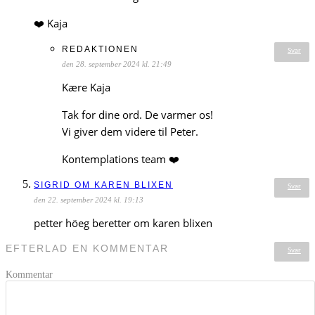
❤️ Kaja
REDAKTIONEN
Svar
den 28. september 2024 kl. 21:49
Kære Kaja
Tak for dine ord. De varmer os!
Vi giver dem videre til Peter.
Kontemplations team ❤️
SIGRID OM KAREN BLIXEN
Svar
den 22. september 2024 kl. 19:13
petter höeg beretter om karen blixen
EFTERLAD EN KOMMENTAR
Svar
Kommentar