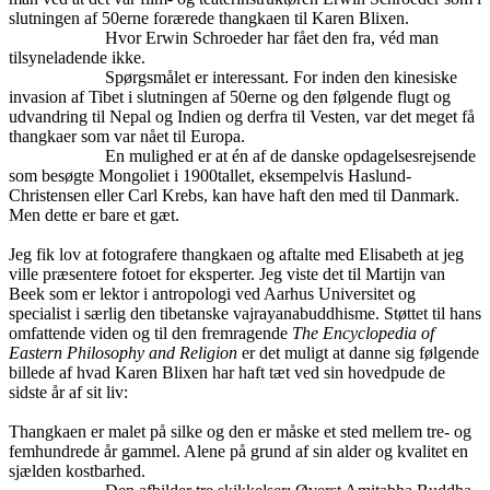
slutningen af 50erne forærede thangkaen til Karen Blixen.
Hvor Erwin Schroeder har fået den fra, véd man
tilsyneladende ikke.
Spørgsmålet er interessant. For inden den kinesiske
invasion af Tibet i slutningen af 50erne og den følgende flugt og
udvandring til Nepal og Indien og derfra til Vesten, var det meget få
thangkaer som var nået til Europa.
En mulighed er at én af de danske opdagelsesrejsende
som besøgte Mongoliet i 1900tallet, eksempelvis Haslund-
Christensen eller Carl Krebs, kan have haft den med til Danmark.
Men dette er bare et gæt.
Jeg fik lov at fotografere thangkaen og aftalte med Elisabeth at jeg
ville præsentere fotoet for eksperter. Jeg viste det til Martijn van
Beek som er lektor i antropologi ved Aarhus Universitet og
specialist i særlig den tibetanske vajrayanabuddhisme. Støttet til hans
omfattende viden og til den fremragende
The Encyclopedia of
Eastern Philosophy and Religion
er det muligt at danne sig følgende
billede af hvad Karen Blixen har haft tæt ved sin hovedpude de
sidste år af sit liv:
Thangkaen er malet på silke og den er måske et sted mellem tre- og
femhundrede år gammel. Alene på grund af sin alder og kvalitet en
sjælden kostbarhed.