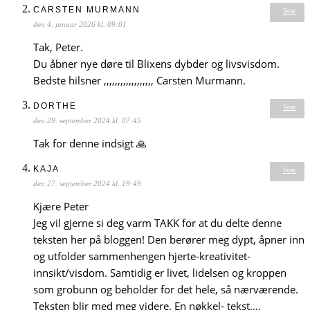
CARSTEN MURMANN
Svar
den 4. januar 2026 kl. 09:01
Tak, Peter.
Du åbner nye døre til Blixens dybder og livsvisdom.
Bedste hilsner ,,,,,,,,,,,,,,,,,, Carsten Murmann.
DORTHE
Svar
den 29. september 2024 kl. 07:45
Tak for denne indsigt 🙏
KAJA
Svar
den 27. september 2024 kl. 19:49
Kjære Peter
Jeg vil gjerne si deg varm TAKK for at du delte denne
teksten her på bloggen! Den berører meg dypt, åpner inn
og utfolder sammenhengen hjerte-kreativitet-
innsikt/visdom. Samtidig er livet, lidelsen og kroppen
som grobunn og beholder for det hele, så nærværende.
Teksten blir med meg videre. En nøkkel- tekst….