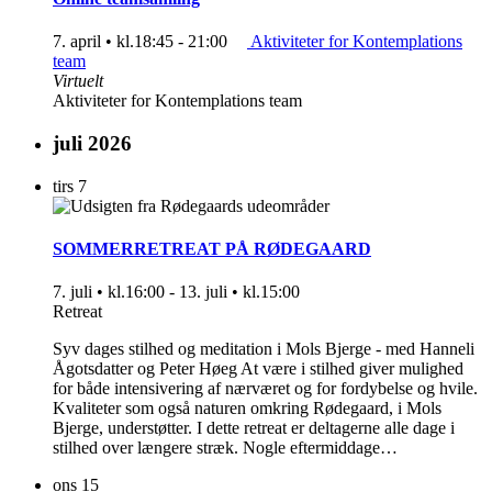
7. april • kl.18:45
-
21:00
Aktiviteter for Kontemplations
team
Virtuelt
Aktiviteter for Kontemplations team
juli 2026
tirs
7
SOMMERRETREAT PÅ RØDEGAARD
7. juli • kl.16:00
-
13. juli • kl.15:00
Retreat
Syv dages stilhed og meditation i Mols Bjerge - med Hanneli
Ågotsdatter og Peter Høeg At være i stilhed giver mulighed
for både intensivering af nærværet og for fordybelse og hvile.
Kvaliteter som også naturen omkring Rødegaard, i Mols
Bjerge, understøtter. I dette retreat er deltagerne alle dage i
stilhed over længere stræk. Nogle eftermiddage…
ons
15