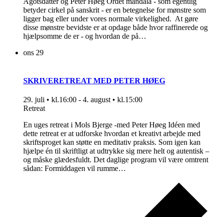
Ågotsdatter og Peter Høeg Ordet mandala - som egentlig
betyder cirkel på sanskrit - er en betegnelse for mønstre som
ligger bag eller under vores normale virkelighed. At gøre
disse mønstre bevidste er at opdage både hvor raffinerede og
hjælpsomme de er - og hvordan de på…
ons
29
SKRIVERETREAT MED PETER HØEG
29. juli • kl.16:00
-
4. august • kl.15:00
Retreat
En uges retreat i Mols Bjerge -med Peter Høeg Idéen med
dette retreat er at udforske hvordan et kreativt arbejde med
skriftsproget kan støtte en meditativ praksis. Som igen kan
hjælpe én til skriftligt at udtrykke sig mere helt og autentisk –
og måske glædesfuldt. Det daglige program vil være omtrent
sådan: Formiddagen vil rumme…