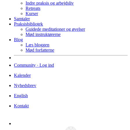
Indre praksis og arbejdsliv
Retreats
Kurser
Samtaler
Praksisbibliotek
Guidede meditationer og øvelser
Mød instruktørerne
Blog
Læs bloggen
Mød forfatterne
Community · Log ind
Kalender
Nyhedsbrev
English
Kontakt