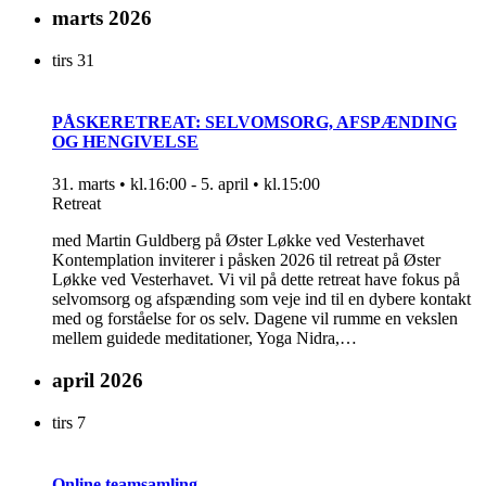
marts 2026
tirs
31
PÅSKERETREAT: SELVOMSORG, AFSPÆNDING
OG HENGIVELSE
31. marts • kl.16:00
-
5. april • kl.15:00
Retreat
med Martin Guldberg på Øster Løkke ved Vesterhavet
Kontemplation inviterer i påsken 2026 til retreat på Øster
Løkke ved Vesterhavet. Vi vil på dette retreat have fokus på
selvomsorg og afspænding som veje ind til en dybere kontakt
med og forståelse for os selv. Dagene vil rumme en vekslen
mellem guidede meditationer, Yoga Nidra,…
april 2026
tirs
7
Online teamsamling