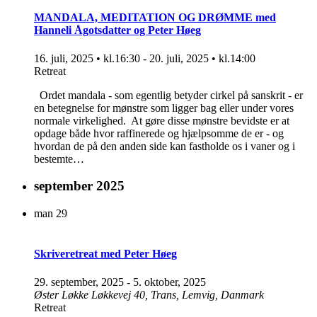
MANDALA, MEDITATION OG DRØMME med
Hanneli Ågotsdatter og Peter Høeg
16. juli, 2025 • kl.16:30
-
20. juli, 2025 • kl.14:00
Retreat
Ordet mandala - som egentlig betyder cirkel på sanskrit - er
en betegnelse for mønstre som ligger bag eller under vores
normale virkelighed. At gøre disse mønstre bevidste er at
opdage både hvor raffinerede og hjælpsomme de er - og
hvordan de på den anden side kan fastholde os i vaner og i
bestemte…
september 2025
man
29
Skriveretreat med Peter Høeg
29. september, 2025
-
5. oktober, 2025
Øster Løkke
Løkkevej 40, Trans, Lemvig, Danmark
Retreat