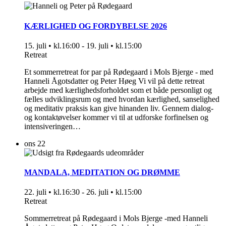
KÆRLIGHED OG FORDYBELSE 2026
15. juli • kl.16:00
-
19. juli • kl.15:00
Retreat
Et sommerretreat for par på Rødegaard i Mols Bjerge - med
Hanneli Ågotsdatter og Peter Høeg Vi vil på dette retreat
arbejde med kærlighedsforholdet som et både personligt og
fælles udviklingsrum og med hvordan kærlighed, sanselighed
og meditativ praksis kan give hinanden liv. Gennem dialog-
og kontaktøvelser kommer vi til at udforske forfinelsen og
intensiveringen…
ons
22
MANDALA, MEDITATION OG DRØMME
22. juli • kl.16:30
-
26. juli • kl.15:00
Retreat
Sommerretreat på Rødegaard i Mols Bjerge -med Hanneli