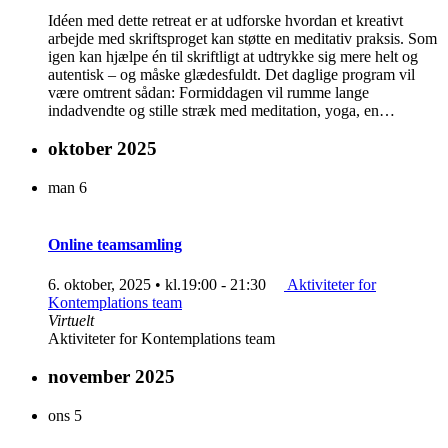
Idéen med dette retreat er at udforske hvordan et kreativt
arbejde med skriftsproget kan støtte en meditativ praksis. Som
igen kan hjælpe én til skriftligt at udtrykke sig mere helt og
autentisk – og måske glædesfuldt. Det daglige program vil
være omtrent sådan: Formiddagen vil rumme lange
indadvendte og stille stræk med meditation, yoga, en…
oktober 2025
man
6
Online teamsamling
6. oktober, 2025 • kl.19:00
-
21:30
Aktiviteter for
Kontemplations team
Virtuelt
Aktiviteter for Kontemplations team
november 2025
ons
5