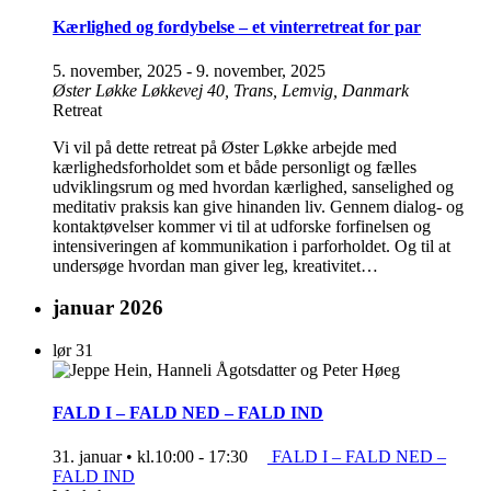
Kærlighed og fordybelse – et vinterretreat for par
5. november, 2025
-
9. november, 2025
Øster Løkke
Løkkevej 40, Trans, Lemvig, Danmark
Retreat
Vi vil på dette retreat på Øster Løkke arbejde med
kærlighedsforholdet som et både personligt og fælles
udviklingsrum og med hvordan kærlighed, sanselighed og
meditativ praksis kan give hinanden liv. Gennem dialog- og
kontaktøvelser kommer vi til at udforske forfinelsen og
intensiveringen af kommunikation i parforholdet. Og til at
undersøge hvordan man giver leg, kreativitet…
januar 2026
lør
31
FALD I – FALD NED – FALD IND
31. januar • kl.10:00
-
17:30
FALD I – FALD NED –
FALD IND