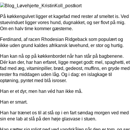
På køkkengulvet ligger et kagefad med rester af smeltet is. Ved
stuevinduet ligger vores hund, dugnakket, og ser flovt på mig.
Om en halv time kommer gæsterne.
Ferdinand, af racen Rhodesian Ridgeback som populært og
ikke uden grund kaldes afrikansk løvehund, er stor og hurtig.
Han kan nå op på køkkenbordet når han står på bagbenene.
Dér kan der, har han erfaret, ligge meget godt: mel, spaghetti, et
fad med æg, vitaminpiller, brød, gedeost, muffins, en gryde med
rester fra middagen uden låg. Og i dag: en islagkage til
optøning, pyntet med blå isroser.
Han er et dyr, men han véd han ikke må.
Han er smart.
Han har trænet os til at stå op i en fart søndag morgen ved med
sin ene lab at slå på den høje glasvase i stuen.
Han sætter sig roligt ned ved vandskålen når den er tom, og ser