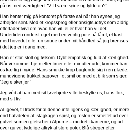
på os med værdighed: ‘Vil I være søde og fylde op?’
Han henter mig på kontoret på første sal når han synes jeg
arbejder sent. Med et kropssprog eller ansigtsudtryk som aldrig
efterlader tvivl om hvad han vil, eller hvor han vil det.
Undertiden understreget med en venlig pote på låret, et kast
med hovedet eller en snude under mit håndled så jeg bremses
i det jeg er i gang med.
Han er stor, stolt og følsom. Dybt empatisk og fuld af kærlighed.
Når vi kommer hjem efter timer eller minutter ude, kommer han
os kærlig i møde. Hans smukke krop bugtende sig i ren glæde,
mundvigene trukket bagover i et smil og med et blik som siger:
‘Jeg elsker jer.’
Jeg véd at han med sit løvehjerte ville beskytte os, hans flok,
med sit liv.
Alligevel, til trods for al denne intelligens og kærlighed, er mere
end halvdelen af islagkagen spist, og resten er smeltet ud over
gulvet som en gletscher i Alperne – mudret i kanterne, og ud
over gulvet tydelige aftryk af store poter. Blå streger efter