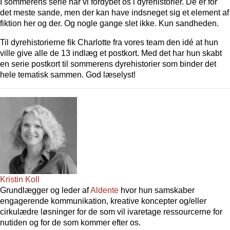
I sommerens serie har vi fordybet os i dyrehistorier. De er for
det meste sande, men der kan have indsneget sig et element af
fiktion her og der. Og nogle gange slet ikke. Kun sandheden.
Til dyrehistorierne fik Charlotte fra vores team den idé at hun
ville give alle de 13 indlæg et postkort. Med det har hun skabt
en serie postkort til sommerens dyrehistorier som binder det
hele tematisk sammen. God læselyst!
Kristin Koll
Grundlægger og leder af
Aldente
hvor hun samskaber
engagerende kommunikation, kreative koncepter og/eller
cirkulædre løsninger for de som vil ivaretage ressourcerne for
nutiden og for de som kommer efter os.