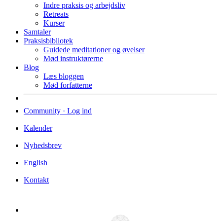
Indre praksis og arbejdsliv
Retreats
Kurser
Samtaler
Praksisbibliotek
Guidede meditationer og øvelser
Mød instruktørerne
Blog
Læs bloggen
Mød forfatterne
Community · Log ind
Kalender
Nyhedsbrev
English
Kontakt