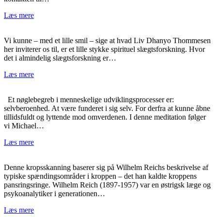
Læs mere
Vi kunne – med et lille smil – sige at hvad Liv Dhanyo Thommesen
her inviterer os til, er et lille stykke spirituel slægtsforskning. Hvor
det i almindelig slægtsforskning er…
Læs mere
Et nøglebegreb i menneskelige udviklingsprocesser er:
selvberoenhed. At være funderet i sig selv. For derfra at kunne åbne
tillidsfuldt og lyttende mod omverdenen. I denne meditation følger
vi Michael…
Læs mere
Denne kropsskanning baserer sig på Wilhelm Reichs beskrivelse af
typiske spændingsområder i kroppen – det han kaldte kroppens
pansringsringe. Wilhelm Reich (1897-1957) var en østrigsk læge og
psykoanalytiker i generationen…
Læs mere