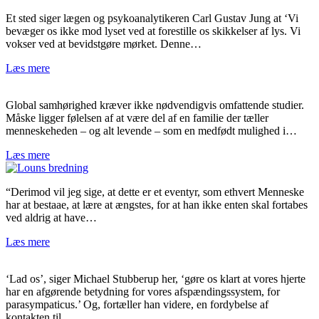
Et sted siger lægen og psykoanalytikeren Carl Gustav Jung at ‘Vi
bevæger os ikke mod lyset ved at forestille os skikkelser af lys. Vi
vokser ved at bevidstgøre mørket. Denne…
Læs mere
Global samhørighed kræver ikke nødvendigvis omfattende studier.
Måske ligger følelsen af at være del af en familie der tæller
menneskeheden – og alt levende – som en medfødt mulighed i…
Læs mere
“Derimod vil jeg sige, at dette er et eventyr, som ethvert Menneske
har at bestaae, at lære at ængstes, for at han ikke enten skal fortabes
ved aldrig at have…
Læs mere
‘Lad os’, siger Michael Stubberup her, ‘gøre os klart at vores hjerte
har en afgørende betydning for vores afspændingssystem, for
parasympaticus.’ Og, fortæller han videre, en fordybelse af
kontakten til…