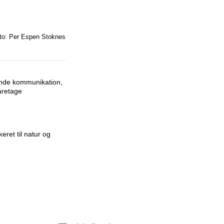
to: Per Espen Stoknes
nde kommunikation,
varetage
eret til natur og