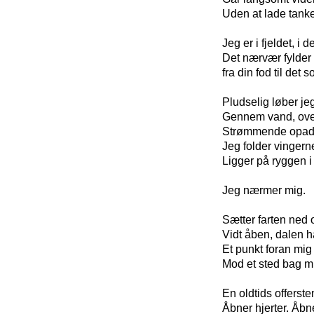
Uden at lade tank
Jeg er i fjeldet, i 
Det nærvær fylder 
fra din fod til det
Pludselig løber jeg
Gennem vand, over
Strømmende opad
Jeg folder vingern
Ligger på ryggen i
Jeg nærmer mig.
Sætter farten ned 
Vidt åben, dalen ha
Et punkt foran mi
Mod et sted bag mi
En oldtids offerst
Åbner hjerter. Åbne