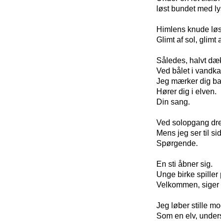
løst bundet med ly
Himlens knude løs
Glimt af sol, glimt af
Således, halvt dæk
Ved bålet i vandka
Jeg mærker dig ba
Hører dig i elven.
Din sang.
Ved solopgang dre
Mens jeg ser til si
Spørgende.
En sti åbner sig.
Unge birke spiller 
Velkommen, siger 
Jeg løber stille mo
Som en elv, unde