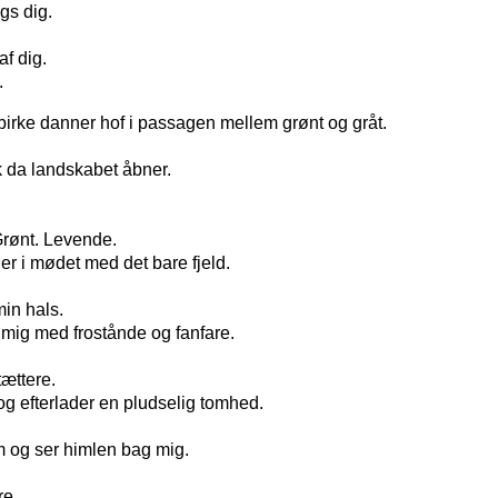
gs dig.
f dig.
.
dbirke danner hof i passagen mellem grønt og gråt.
k da landskabet åbner.
rønt. Levende.
er i mødet med det bare fjeld.
in hals.
 mig med frostånde og fanfare.
tættere.
 og efterlader en pludselig tomhed.
m og ser himlen bag mig.
re.