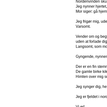
Nordenvinden skub
Jeg nynner hjertet
Mor siger: gå hjem
Jeg frigør mig, ude
Varsomt.
Vender om og beg
uden at forlade dig
Langsomt, som mod 
Gyngende, nynnend
Der er en fin stemn
De gamle birke kikk
Himlen over mig sm
Jeg synger dig, hel
Jeg er fjeldet i nor
Vi er!