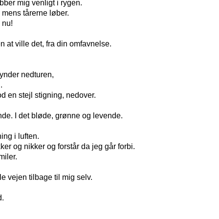
ber mig venligt i rygen.
, mens tårerne løber.
 nu!
n at ville det, fra din omfavnelse.
ynder nedturen,
.
en stejl stigning, nedover.
e. I det bløde, grønne og levende.
ing i luften.
er og nikker og forstår da jeg går forbi.
iler.
e vejen tilbage til mig selv.
d.