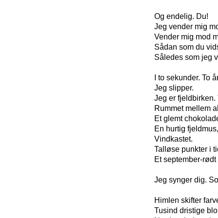
Og endelig. Du!
Jeg vender mig mo
Vender mig mod mi
Sådan som du vidst
Således som jeg vi
I to sekunder. To å
Jeg slipper.
Jeg er fjeldbirken
Rummet mellem alt
Et glemt chokolad
En hurtig fjeldmus,
Vindkastet.
Talløse punkter i t
Et september-rødt 
Jeg synger dig. S
Himlen skifter farv
Tusind dristige blom