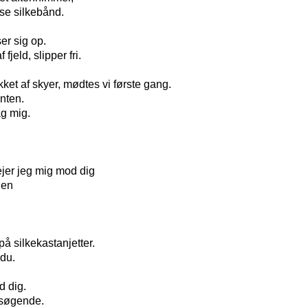
se silkebånd.
er sig op.
 fjeld, slipper fri.
ket af skyer, mødtes vi første gang.
nten.
g mig.
jer jeg mig mod dig
den
på silkekastanjetter.
du.
d dig.
rsøgende.