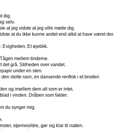
t dig.
g selv.
e at jeg vidste at jeg ville møde dig.
dste at du ikke kunne andet end altid at have været der.
r. Evigheden. Et øjeblik.
. Tågen mellem tinderne.
 det grå. Stilheden over vandet.
epapir under en sten.
 den stolte ravn, en dansende renflok i et broderi.
iden og imellem dem alt som er intet.
blad i vinden. Dråben som falder.
om du synger mig.
e.
ster, stjernesildre, gør sig klar til natten.