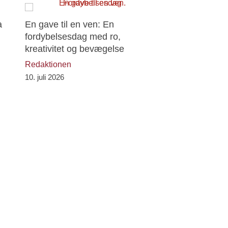
Next
a
En gave til en ven: En
Halvårsstatus, 
fordybelsesdag med ro,
feriefordybelse
kreativitet og bevægelse
Hanneli Ågotsdatte
Redaktionen
7. juli 2026
10. juli 2026