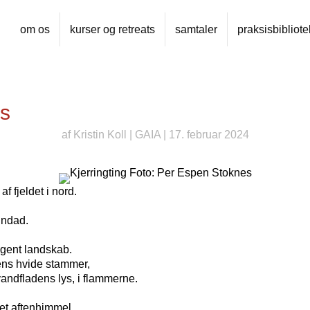
om os
kurser og retreats
samtaler
praksisbibliote
os
af
Kristin Koll
|
GAIA
| 17. februar 2024
f fjeldet i nord.
indad.
vågent landskab.
ns hvide stammer,
andfladens lys, i flammerne.
ret aftenhimmel,