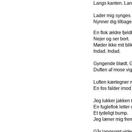
Langs kanten. Lan
Lader mig synges a
Nynner dig tilbage
En flok ældre fjel
Nejer og ser bort.
Møder ikke mit bli
Indad. Indad.
Gyngende blødt. G
Duften af mose vig
Luften kærtegner m
En fos falder imod
Jeg lukker jakken 
En fugleflok letter
Et tydeligt bump.
Jeg læner mig fre
Går langsomt vide