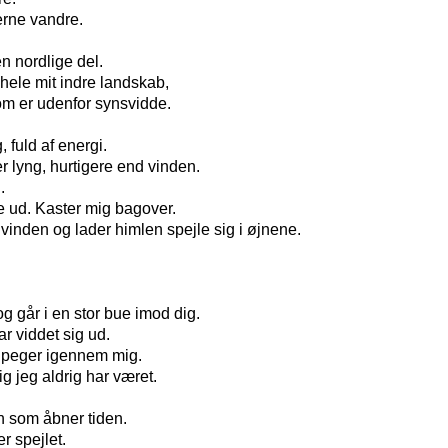
erne vandre.
den nordlige del.
hele mit indre landskab,
 som er udenfor synsvidde.
, fuld af energi.
 lyng, hurtigere end vinden.
.
e ud. Kaster mig bagover.
 vinden og lader himlen spejle sig i øjnene.
og går i en stor bue imod dig.
r viddet sig ud.
g peger igennem mig.
g jeg aldrig har været.
en som åbner tiden.
r spejlet.