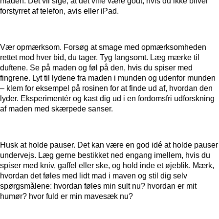
maden. Det vil sige, at det ville være godt, hvis du ikke bliver
forstyrret af telefon, avis eller iPad.
Vær opmærksom.
Forsøg at smage med opmærksomheden
rettet mod hver bid, du tager. Tyg langsomt. Læg mærke til
duftene. Se på maden og føl på den, hvis du spiser med
fingrene. Lyt til lydene fra maden i munden og udenfor munden
– klem for eksempel på rosinen for at finde ud af, hvordan den
lyder. Eksperimentér og kast dig ud i en fordomsfri udforskning
af maden med skærpede sanser.
Husk at holde pauser.
Det kan være en god idé at holde pauser
undervejs. Læg gerne bestikket ned engang imellem, hvis du
spiser med kniv, gaffel eller ske, og hold inde et øjeblik. Mærk,
hvordan det føles med lidt mad i maven og stil dig selv
spørgsmålene: hvordan føles min sult nu? hvordan er mit
humør? hvor fuld er min mavesæk nu?