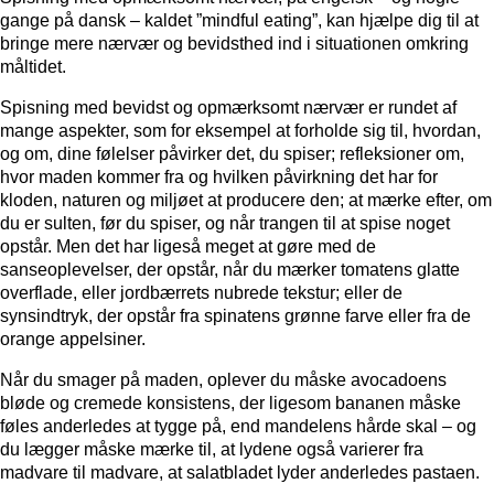
gange på dansk – kaldet ”mindful eating”, kan hjælpe dig til at
bringe mere nærvær og bevidsthed ind i situationen omkring
måltidet.
Spisning med bevidst og opmærksomt nærvær er rundet af
mange aspekter, som for eksempel at forholde sig til, hvordan,
og om, dine følelser påvirker det, du spiser; refleksioner om,
hvor maden kommer fra og hvilken påvirkning det har for
kloden, naturen og miljøet at producere den; at mærke efter, om
du er sulten, før du spiser, og når trangen til at spise noget
opstår. Men det har ligeså meget at gøre med de
sanseoplevelser, der opstår, når du mærker tomatens glatte
overflade, eller jordbærrets nubrede tekstur; eller de
synsindtryk, der opstår fra spinatens grønne farve eller fra de
orange appelsiner.
Når du smager på maden, oplever du måske avocadoens
bløde og cremede konsistens, der ligesom bananen måske
føles anderledes at tygge på, end mandelens hårde skal – og
du lægger måske mærke til, at lydene også varierer fra
madvare til madvare, at salatbladet lyder anderledes pastaen.