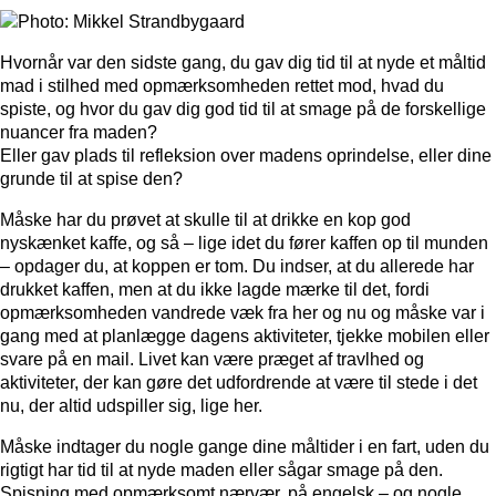
Hvornår var den sidste gang, du gav dig tid til at nyde et måltid
mad i stilhed med opmærksomheden rettet mod, hvad du
spiste, og hvor du gav dig god tid til at smage på de forskellige
nuancer fra maden?
Eller gav plads til refleksion over madens oprindelse, eller dine
grunde til at spise den?
Måske har du prøvet at skulle til at drikke en kop god
nyskænket kaffe, og så – lige idet du fører kaffen op til munden
– opdager du, at koppen er tom. Du indser, at du allerede har
drukket kaffen, men at du ikke lagde mærke til det, fordi
opmærksomheden vandrede væk fra her og nu og måske var i
gang med at planlægge dagens aktiviteter, tjekke mobilen eller
svare på en mail. Livet kan være præget af travlhed og
aktiviteter, der kan gøre det udfordrende at være til stede i det
nu, der altid udspiller sig, lige her.
Måske indtager du nogle gange dine måltider i en fart, uden du
rigtigt har tid til at nyde maden eller sågar smage på den.
Spisning med opmærksomt nærvær, på engelsk – og nogle