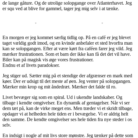
de lange gåture. Og de utrolige solopgange over Atlanterhavet. Jeg
er squ ved at blive for gammel, tager jeg mig selv i at tænke.
En morgen er jeg kommet særlig tidlig op. På en café er jeg blevet
taget vældig godt imod, og en kvinde anbefaler et sted hvorfra man
kan se solopgangen. Efter at være kørt fra caféen farer jeg vild. Jeg
mærker frustrationen. Som et barn der ikke kan få det det vil have.
Biler kan på magisk vis øge vores frustrationer.
Endnu et af livets paradokser.
Jeg stiger ud. Sætter mig på et stendige der afgrænser en mark med
køer. Der er udsigt til det meste af øen. Jeg venter på solopgangen.
Mærker min krop og mit åndedræt. Mærker det falde til ro.
Livet bevæger sig som en spiral. Ud i ukendte landskaber. Og
tilbage i kendte omgivelser. En dynamik af gentagelser. Når vi ser
dem tæt på, kan de virke meget ens. Men træder vi et skridt tilbage,
opdager vi at helheden hele tiden er i bevægelse. Vi er aldrig helt
den samme. De kendte omgivelser ses hele tiden fra nye steder i os
selv.
En indsigt i nogle af mit livs store mønstre. Jeg tænker på dette som