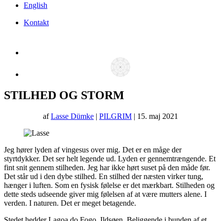
English
Kontakt
STILHED OG STORM
af
Lasse Dümke
|
PILGRIM
| 15. maj 2021
Jeg hører lyden af vingesus over mig. Det er en måge der
styrtdykker. Det ser helt legende ud. Lyden er gennemtrængende. Et
fint snit gennem stilheden. Jeg har ikke hørt suset på den måde før.
Det står ud i den dybe stilhed. En stilhed der næsten virker tung,
hænger i luften. Som en fysisk følelse er det mærkbart. Stilheden og
dette steds udseende giver mig følelsen af at være mutters alene. I
verden. I naturen. Det er meget betagende.
Stedet hedder Lagoa do Fogo. Ildsøen. Beliggende i bunden af et