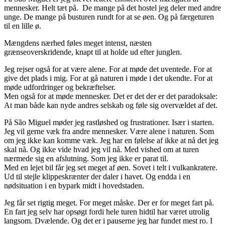
mennesker. Helt tæt på. De mange på det hostel jeg deler med andre
unge. De mange på busturen rundt for at se øen. Og på færgeturen
til en lille ø.
Mængdens nærhed føles meget intenst, næsten
grænseoverskridende, knapt til at holde ud efter junglen.
Jeg rejser også for at være alene. For at møde det uventede. For at
give det plads i mig. For at gå naturen i møde i det ukendte. For at
møde udfordringer og bekræftelser.
Men også for at møde mennesker. Det er det der er det paradoksale:
At man både kan nyde andres selskab og føle sig overvældet af det.
På São Miguel møder jeg rastløshed og frustrationer. Især i starten.
Jeg vil gerne væk fra andre mennesker. Være alene i naturen. Som
om jeg ikke kan komme væk. Jeg har en følelse af ikke at nå det jeg
skal nå. Og ikke vide hvad jeg vil nå. Med vished om at turen
nærmede sig en afslutning. Som jeg ikke er parat til.
Med en lejet bil får jeg set meget af øen. Sovet i telt i vulkankratere.
Ud til stejle klippeskrænter der daler i havet. Og endda i en
nødsituation i en bypark midt i hovedstaden.
Jeg får set rigtig meget. For meget måske. Der er for meget fart på.
En fart jeg selv har opsøgt fordi hele turen hidtil har været utrolig
langsom. Dvælende. Og det er i pauserne jeg har fundet mest ro. I