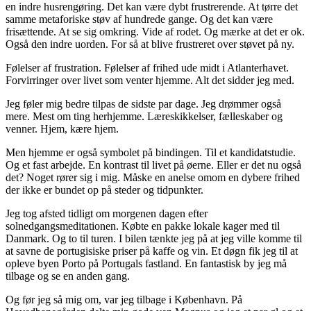
en indre husrengøring. Det kan være dybt frustrerende. At tørre det
samme metaforiske støv af hundrede gange. Og det kan være
frisættende. At se sig omkring. Vide af rodet. Og mærke at det er ok.
Også den indre uorden. For så at blive frustreret over støvet på ny.
Følelser af frustration. Følelser af frihed ude midt i Atlanterhavet.
Forvirringer over livet som venter hjemme. Alt det sidder jeg med.
Jeg føler mig bedre tilpas de sidste par dage. Jeg drømmer også
mere. Mest om ting herhjemme. Læreskikkelser, fælleskaber og
venner. Hjem, kære hjem.
Men hjemme er også symbolet på bindingen. Til et kandidatstudie.
Og et fast arbejde. En kontrast til livet på øerne. Eller er det nu også
det? Noget rører sig i mig. Måske en anelse omom en dybere frihed
der ikke er bundet op på steder og tidpunkter.
Jeg tog afsted tidligt om morgenen dagen efter
solnedgangsmeditationen. Købte en pakke lokale kager med til
Danmark. Og to til turen. I bilen tænkte jeg på at jeg ville komme til
at savne de portugisiske priser på kaffe og vin. Et døgn fik jeg til at
opleve byen Porto på Portugals fastland. En fantastisk by jeg må
tilbage og se en anden gang.
Og før jeg så mig om, var jeg tilbage i København. På