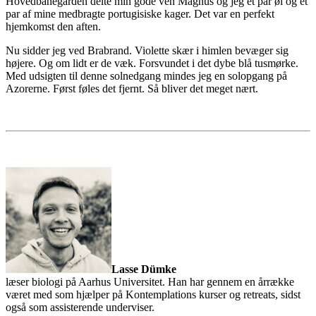
Hovedbanegården delte min gode ven Magnus og jeg et par øl og et
par af mine medbragte portugisiske kager. Det var en perfekt
hjemkomst den aften.
Nu sidder jeg ved Brabrand. Violette skær i himlen bevæger sig
højere. Og om lidt er de væk. Forsvundet i det dybe blå tusmørke.
Med udsigten til denne solnedgang mindes jeg en solopgang på
Azorerne. Først føles det fjernt. Så bliver det meget nært.
Lasse Dümke
læser biologi på Aarhus Universitet. Han har gennem en årrække
været med som hjælper på Kontemplations kurser og retreats, sidst
også som assisterende underviser.