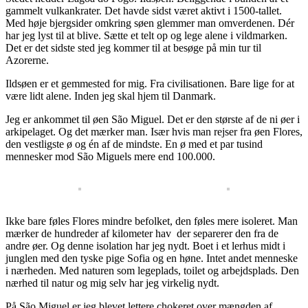
gammelt vulkankrater. Det havde sidst været aktivt i 1500-tallet.
Med høje bjergsider omkring søen glemmer man omverdenen. Dér
har jeg lyst til at blive. Sætte et telt op og lege alene i vildmarken.
Det er det sidste sted jeg kommer til at besøge på min tur til
Azorerne.
Ildsøen er et gemmested for mig. Fra civilisationen. Bare lige for at
være lidt alene. Inden jeg skal hjem til Danmark.
Jeg er ankommet til øen São Miguel. Det er den største af de ni øer i
arkipelaget. Og det mærker man. Især hvis man rejser fra øen Flores,
den vestligste ø og én af de mindste. En ø med et par tusind
mennesker mod São Miguels mere end 100.000.
Ikke bare føles Flores mindre befolket, den føles mere isoleret. Man
mærker de hundreder af kilometer hav der separerer den fra de
andre øer. Og denne isolation har jeg nydt. Boet i et lerhus midt i
junglen med den tyske pige Sofia og en høne. Intet andet menneske
i nærheden. Med naturen som legeplads, toilet og arbejdsplads. Den
nærhed til natur og mig selv har jeg virkelig nydt.
På São Miguel er jeg blevet lettere chokeret over mængden af