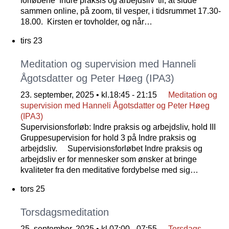
forløbene ‘Indre praksis og arbejdsliv’ til, at sidde
sammen online, på zoom, til vesper, i tidsrummet 17.30-
18.00. Kirsten er tovholder, og når…
tirs
23
Meditation og supervision med Hanneli
Ågotsdatter og Peter Høeg (IPA3)
23. september, 2025 • kl.18:45
-
21:15
Meditation og
supervision med Hanneli Ågotsdatter og Peter Høeg
(IPA3)
Supervisionsforløb: Indre praksis og arbejdsliv, hold III
Gruppesupervision for hold 3 på Indre praksis og
arbejdsliv. Supervisionsforløbet Indre praksis og
arbejdsliv er for mennesker som ønsker at bringe
kvaliteter fra den meditative fordybelse med sig…
tors
25
Torsdagsmeditation
25. september, 2025 • kl.07:00
-
07:55
Torsdags