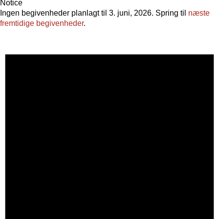
Notice
Ingen begivenheder planlagt til 3. juni, 2026. Spring til
næste
fremtidige begivenheder
.