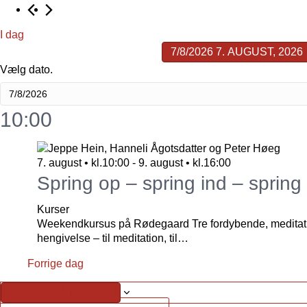
Begivenhede
I dag
7/8/2026
7. AUGUST, 2026
Vælg dato.
for
10:00
7.
7. august • kl.10:00
-
9. august • kl.16:00
Spring op – spring ind – sprin
Kurser
august,
Weekendkursus på Rødegaard Tre fordybende, meditativ
hengivelse – til meditation, til…
Forrige dag
Abonner på kalender