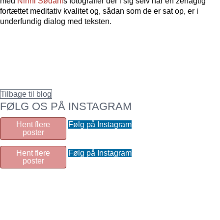
med
Ninni Sødahl
s fotografier der i sig selv har en zenagtig
fortættet meditativ kvalitet og, sådan som de er sat op, er i
underfundig dialog med teksten.
Tilbage til blog
FØLG OS PÅ INSTAGRAM
Hent flere
Følg på Instagram
poster
Hent flere
Følg på Instagram
poster