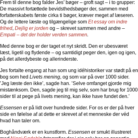
Frem til denne bog falder Jes’ bøger – groft sagt – i to grupper:
De massivt fortættede bevidsthedsbøger der, sammen med
forfatterskabets første cirka ti bøger, kræver meget af læseren.
Og de lettere læste og tilgængelige som
Et essay om indre
frihed
,
Dejlig er jorden
og – skrevet sammen med andre –
Empati – det der holder verden sammen
.
Med denne bog er der taget et nyt skridt. Den er ubesværet
læst, ligetil og flydende – og samtidigt peger den, igen og igen,
på det allerdybeste og allerinderste.
Jes fortalte engang at han som ung idéhistoriker var stødt på en
bog som hed
Livets mening
, og som var på over 1000 sider.
’Jeg læste den ikke’, sagde han. ’Selve omfanget gjorde mig
mistænksom. Den, sagde jeg til mig selv, som har brug for 1000
sider til at pege på livets mening, kan ikke have fundet den.’
Essensen
er på lidt over hundrede sider. For os er der på hver
side en følelse af at dette er skrevet af et menneske der véd
hvad han taler om.
Boghåndværk er en kunstform.
Essensen
er smukt illustreret