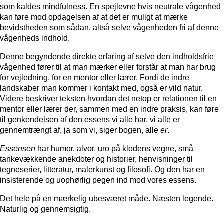
som kaldes mindfulness. En spejlevne hvis neutrale vågenhed
kan føre mod opdagelsen af at det er muligt at mærke
bevidstheden som sådan, altså selve vågenheden fri af denne
vågenheds indhold.
Denne begyndende direkte erfaring af selve den indholdsfrie
vågenhed fører til at man mærker eller forstår at man har brug
for vejledning, for en mentor eller lærer. Fordi de indre
landskaber man kommer i kontakt med, også er vild natur.
Videre beskriver teksten hvordan det netop er relationen til en
mentor eller lærer der, sammen med en indre praksis, kan føre
til genkendelsen af den essens vi alle har, vi alle er
gennemtrængt af, ja som vi, siger bogen, alle
er
.
Essensen
har humor, alvor, uro på klodens vegne, små
tankevækkende anekdoter og historier, henvisninger til
tegneserier, litteratur, malerkunst og filosofi. Og den har en
insisterende og uophørlig pegen ind mod vores essens.
Det hele på en mærkelig ubesværet måde. Næsten legende.
Naturlig og gennemsigtig.