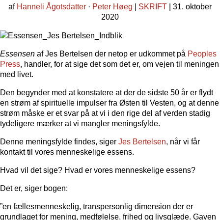
af
Hanneli Ågotsdatter
·
Peter Høeg
|
SKRIFT
| 31. oktober
2020
Essensen
af Jes Bertelsen der netop er udkommet på
Peoples
Press
, handler, for at sige det som det er, om vejen til meningen
med livet.
Den begynder med at konstatere at der de sidste 50 år er flydt
en strøm af spirituelle impulser fra Østen til Vesten, og at denne
strøm måske er et svar på at vi i den rige del af verden stadig
tydeligere mærker at vi mangler meningsfylde.
Denne meningsfylde findes, siger
Jes Bertelsen
, når vi får
kontakt til vores menneskelige essens.
Hvad vil det sige? Hvad er vores menneskelige essens?
Det er, siger bogen:
”en fællesmenneskelig, transpersonlig dimension der er
grundlaget for mening, medfølelse, frihed og livsglæde. Gaven