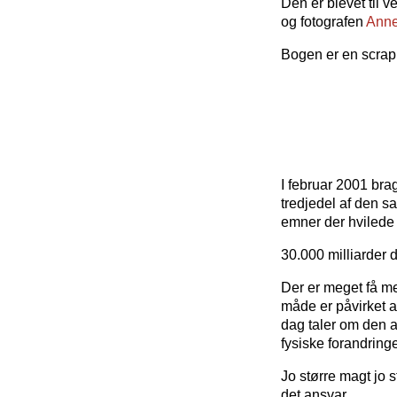
Den er blevet til v
og fotografen
Anne
Bogen er en scrap
I februar 2001 brag
tredjedel af den s
emner der hvilede 
30.000 milliarder d
Der er meget få m
måde er påvirket a
dag taler om den a
fysiske forandring
Jo større magt jo s
det ansvar.