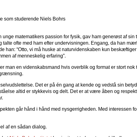
gte som studerende Niels Bohrs
unge matematikers passion for fysik, gav ham generøst af sin t
talte ofte med ham efter undervisningen. Engang, da han mæ
e han: “Otto, vi må huske at naturvidenskaben kun beskæftiger
mmen af menneskelig erfaring”.
rer man en videnskabsmand hvis overblik og format er stort nok t
grænsning.
elvudslettelse. Det er på én gang at kende og vedstå sin betyd
tåelse altid er stykkevis og delt. Det er at være åben og respekt
r.
ekten går hånd i hånd med nysgerrigheden. Med interessen for
el af en sådan dialog.