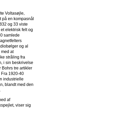
te Voltasøjle,
fekt på en kompasnål
832 og 33 viste
t elektrisk felt og
860 samlede
agnetfelters
diobølger og al
g med at
ke stråling fra
, i sin beskrivelse
 Bohrs tre artikler
. Fra 1920-40
 industrielle
 man, blandt med den
.
hed af
pejlet, viser sig