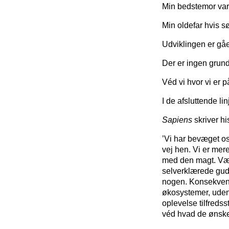
Min bedstemor var
Min oldefar hvis s
Udviklingen er gåe
Der er ingen grund
Véd vi hvor vi er 
I de afsluttende l
Sapiens
skriver h
’Vi har bevæget os 
vej hen. Vi er mer
med den magt. Væ
selverklærede guder
nogen. Konsekven
økosystemer, uden 
oplevelse tilfredss
véd hvad de ønske