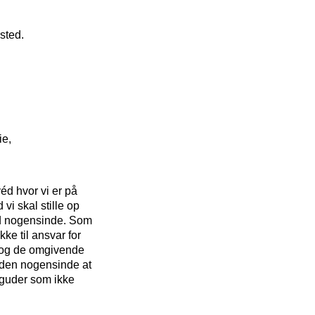
sted.
ie,
véd hvor vi er på
i skal stille op
d nogensinde. Som
ke til ansvar for
 og de omgivende
uden nogensinde at
e guder som ikke