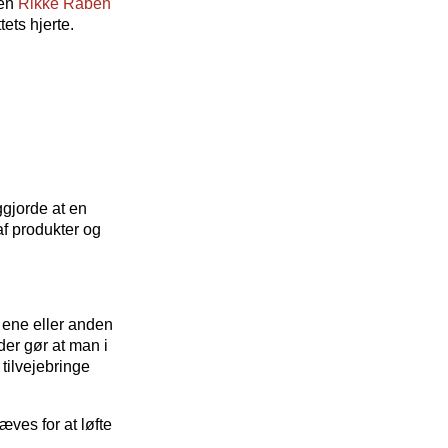
ren
Rikke Raben
tets hjerte.
ggjorde at en
af produkter og
 ene eller anden
der gør at man i
tilvejebringe
æves for at løfte