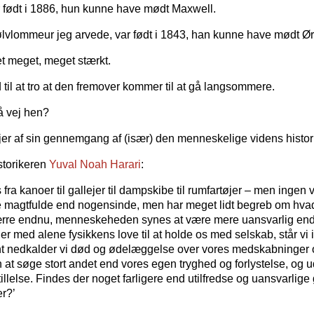
 født i 1886, hun kunne have mødt Maxwell.
ølvlommeur jeg arvede, var født i 1843, han kunne have mødt Ør
t meget, meget stærkt.
 til at tro at den fremover kommer til at gå langsommere.
på vej hen?
injer af sin gennemgang af (især) den menneskelige videns histor
istorikeren
Yuval Noah Harari
:
fra kanoer til gallejer til dampskibe til rumfartøjer – men ingen 
e magtfulde end nogensinde, men har meget lidt begreb om hvad v
rre endnu, menneskeheden synes at være mere uansvarlig en
 med alene fysikkens love til at holde os med selskab, står vi ik
t nedkalder vi død og ødelæggelse over vores medskabninger
at søge stort andet end vores egen tryghed og forlystelse, og 
tillelse. Findes der noget farligere end utilfredse og uansvarlig
r?’