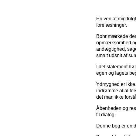
En ven af mig ful
forelæsninger.
Bohr mærkede den 
opmærksomhed og 
andægtighed, sagd
smalt udsnit af su
I det statement hø
egen og fagets be
Ydmyghed er ikke s
indrømme at al fors
det man ikke forstå
Åbenheden og resp
til dialog.
Denne bog er en d