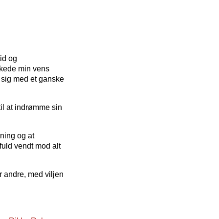
id og
rkede min vens
 sig med et ganske
il at indrømme sin
ning og at
fuld vendt mod alt
 andre, med viljen