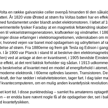
olta en række galvaniske celler ovenpå hinanden til den såkald
atteri. År 1820 viste Ørsted at strøm fra Voltas batteri har en ef
ed fundamentet under blandt andet elektromotoren. I løbet af 1
erimentelle fysiker Faraday at en magnetisk feltændring skaber e
n til vekselstrømsgeneratoren, kraftværker og vindmøller. I 1
ninger disse erfaringer i elektromagnetismen, videnskaben om m
r, hvorved vejen var banet mod opdagelsen og udnyttelsen af ra
delse af strøm. Fra 1880erne og frem gik Tesla og Edison i gan
n. I år 1900 var Planck i stand til at beskrive den elektromagnetis
en) ved at antage at den er kvantiseret, i 1905 bevidste Einstein
ke effekt, at det rent faktisk forholder sig sådan. I 1913 udkommer
s beskrivelse af kvantet med en model af energiforhold i atomet
derne elektronik. I 60erne opfindes laseren. Transistoren. Den
kraft, der har rødder i relativitetsteorien, tager fart. I dag taler
f kvantecomputeren, om en mulig anden kvantefysisk revolution
et kort tid. I disse punktnedslag – samlet fra amatørens optaget
n – er endda bare nævnt nogle få af de opdagelser der, set i baks
d kvantefysikken.