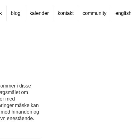
k
blog
kalender
kontakt
community
english
kommer i disse
pørgsmålet om
ter med
faringer måske kan
ve med hinanden og
havn enestående.