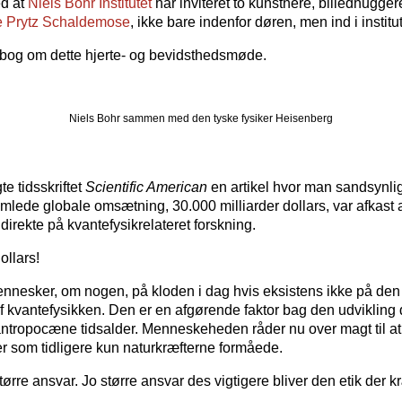
ed at
Niels Bohr Institutet
har inviteret to kunstnere, billedhugge
 Prytz Schaldemose
, ikke bare indenfor døren, men ind i institut
bog om dette hjerte- og bevidsthedsmøde.
Niels Bohr sammen med den tyske fysiker Heisenberg
te tidsskriftet
Scientific American
en artikel hvor man sandsynli
amlede globale omsætning, 30.000 milliarder dollars, var afkast 
direkte på kvantefysikrelateret forskning.
ollars!
ennesker, om nogen, på kloden i dag hvis eksistens ikke på den
f kvantefysikken. Den er en afgørende faktor bag den udvikling 
ntropocæne tidsalder. Menneskeheden råder nu over magt til at 
er som tidligere kun naturkræfterne formåede.
tørre ansvar. Jo større ansvar des vigtigere bliver den etik der kr