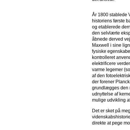
År 1800 stablede V
historiens første b
og etablerede derm
den selvlærte eksp
åbnede derved veje
Maxwell i sine lig
fysiske egenskabe
kontrolleret anven
elektrificere verde
varme legemer (sol
af den fotoelektris
der forener Planck
grundlægges den mo
udnyttelse af kerne
mulige udvikling a
Det er sket på meg
videnskabshistorie
direkte at pege mo