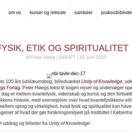
om os
kurser og retreats
samtaler
praksisbibliote
YSIK, ETIK OG SPIRITUALITET
af
Peter Høeg
|
SKRIFT
| 26. juni 2020
tets 100 års jubilæumsbog, billedværket
Unity of Knowledge
, ud
gs Forlag
. Peter Høegs tekst til bogen rejser og undersøger s
i dag er mellem kvantefysik, videnskab og kunst, og den fortsæt
ikkens historie, med overvejelser over hvad kvantefysikkens er
mellem sprog og virkelighed, hvad fysik og spiritualitet kan ha
gelser af hvad der gør forskningsmiljøet på instituttet I Køben
i uddrag og billeder fra
Unity of Knowledge
: