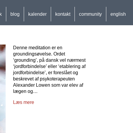
k
blog
kalender
kontakt
community
english
Denne meditation er en
groundingsøvelse. Ordet
‘grounding’, på dansk vel nærmest
‘jordforbindelse’ eller ‘etablering af
jordforbindelse’, er foreslået og
beskrevet af psykoterapeuten
Alexander Lowen som var elev af
lægen og…
Læs mere