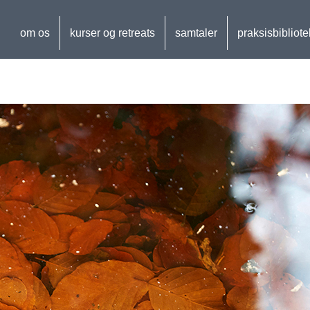
om os
kurser og retreats
samtaler
praksisbibliote